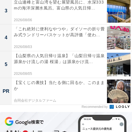
立山連峰と富山湾を望む展望風呂に、水深333
mの海洋深層水風呂。富山県の人気日帰...
3
2026/08/06
「これ絶対に便利なやつや」ダイソーの折り畳
み式ランドリーバスケットが高評価「使わ...
4
2026/08/03
【山梨県の人気日帰り温泉】「山梨日帰り温泉
源泉かけ流しの湯 桜湯」は源泉かけ流...
5
2026/08/05
【宝くじの裏技】当たる側に回るか、このまま
か
PR
合同会社デジタルファーム
Recommended by