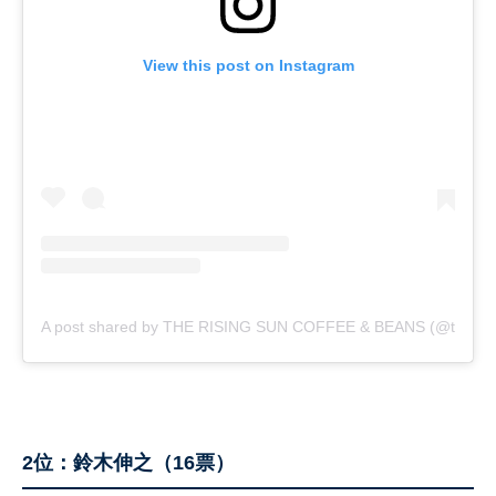
View this post on Instagram
A post shared by THE RISING SUN COFFEE & BEANS (@therisi
2位：鈴木伸之（16票）