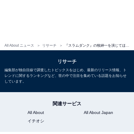
All About ニュース
リサーチ
『スラムダンク』の牧紳一を演じてほしい俳優ランキング！ 3位「坂口憲二」、2位「鈴木伸之」、1位は？
リサーチ
編集部が独自目線で調査したトピックスをはじめ、最新のリリース情報、ト
レンドに関するランキングなど、世の中で注目を集めている話題をお知らせ
しています。
関連サービス
All About
All About Japan
イチオシ