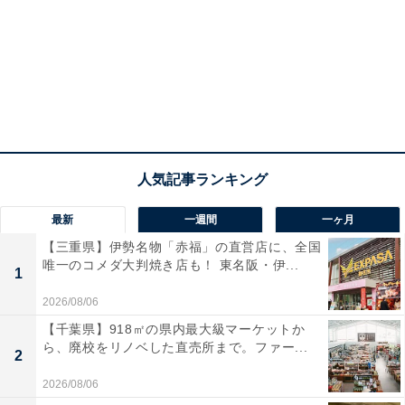
最新
一週間
一ヶ月
【三重県】伊勢名物「赤福」の直営店に、全国
唯一のコメダ大判焼き店も！ 東名阪・伊...
1
2026/08/06
【千葉県】918㎡の県内最大級マーケットか
ら、廃校をリノベした直売所まで。ファー...
2
2026/08/06