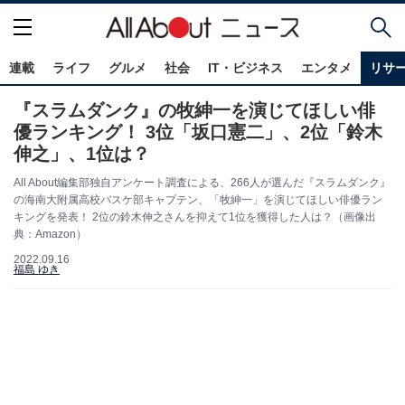
連載
ライフ
グルメ
社会
IT・ビジネス
エンタメ
リサ
『スラムダンク』の牧紳一を演じてほしい俳
優ランキング！ 3位「坂口憲二」、2位「鈴木
伸之」、1位は？
All About編集部独自アンケート調査による、266人が選んだ『スラムダンク』
の海南大附属高校バスケ部キャプテン、「牧紳一」を演じてほしい俳優ラン
キングを発表！ 2位の鈴木伸之さんを抑えて1位を獲得した人は？（画像出
典：Amazon）
2022.09.16
福島 ゆき