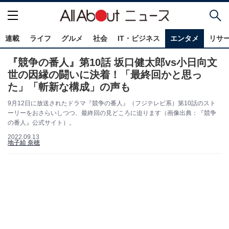
連載
ライフ
グルメ
社会
IT・ビジネス
エンタメ
リサ
『競争の番人』第10話 坂口健太郎vs小日向文
世の因縁の闘いに決着！「最終回かと思っ
た」「斬新な構成」の声も
9月12日に放送されたドラマ『競争の番人』（フジテレビ系）第10話のスト
ーリーをおさらいしつつ、最終回の見どころに迫ります（画像出典：『競争
の番人』公式サイト）。
2022.09.13
地子給 奈穂