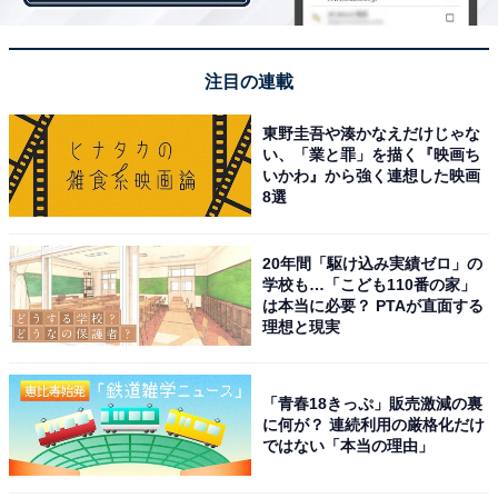
注目の連載
東野圭吾や湊かなえだけじゃな
い、「業と罪」を描く『映画ち
いかわ』から強く連想した映画
8選
20年間「駆け込み実績ゼロ」の
学校も…「こども110番の家」
は本当に必要？ PTAが直面する
理想と現実
小勝負らダイロクvs藤堂の因縁の闘いに決着
「青春18きっぷ」販売激減の裏
ダイロクメンバーたちの地道で粘り強い調査が実を結
に何が？ 連続利用の厳格化だけ
ではない「本当の理由」
び、見事、藤堂の不正が暴かれました。