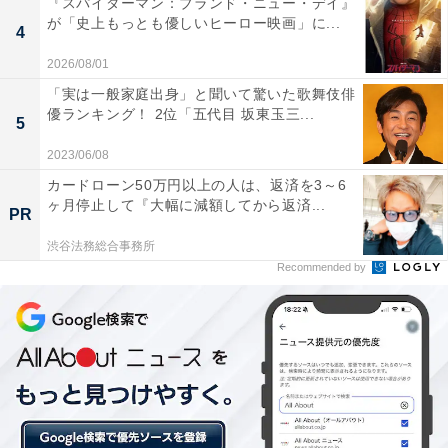
『スパイダーマン：ブランド・ニュー・デイ』
た。
が「史上もっとも優しいヒーロー映画」に...
4
2026/08/01
「実は一般家庭出身」と聞いて驚いた歌舞伎俳
優ランキング！ 2位「五代目 坂東玉三...
5
2023/06/08
カードローン50万円以上の人は、返済を3～6
ヶ月停止して『大幅に減額してから返済...
PR
渋谷法務総合事務所
Recommended by
画像出典：フジテレビ『競争の番人』
公式サイト