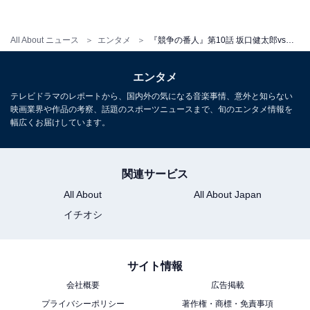
た地元のケーキ屋店主。不当廉売に思い当たった小勝負
はダイロクに電話をかけて――。小勝負と白熊、そして
All About ニュース
エンタメ
『競争の番人』第10話 坂口健太郎vs小日向文世の因縁の闘いに決着！「最終回かと思った」「斬新な構成」の声も
ダイロクメンバーたちの再びのタッグに期待です。
エンタメ
テレビドラマのレポートから、国内外の気になる音楽事情、意外と知らない
映画業界や作品の考察、話題のスポーツニュースまで、旬のエンタメ情報を
幅広くお届けしています。
関連サービス
All About
All About Japan
イチオシ
サイト情報
会社概要
広告掲載
プライバシーポリシー
著作権・商標・免責事項