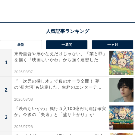
調査に行き詰った白熊は、本庄室長（寺島しのぶ）の見
舞いに行き相談します。すると、風見（大倉孝二）、桃
園（小池栄子）、六角も同じことを考えていた様子。本
庄はダイロクを作った思いとメンバーたちへの信頼感を
語り、「ダイロクは最強のチームだ」と励まします。そ
の言葉に奮起するメンバーたち。談合の場所を何とか突
最新
一週間
一ヶ月
き止め、証拠となる映像を撮影することに成功します。
東野圭吾や湊かなえだけじゃない、「業と罪」
を描く『映画ちいかわ』から強く連想した...
1
2026/08/07
小勝負と白熊はその事実を隠したまま、藤堂を第六審査
『一次元の挿し木』で負のオーラ全開！ 夢
室に招きます。小勝負は藤堂が阪神淡路大震災で妻を亡
の“初大河”も決定した、生粋のエンターテ...
2
くしたことに言及し、そのマンションが入札重視による
耐震強度不足の欠陥住宅だったことで競争を憎むように
2026/08/08
なったのではと語ります。小勝負の巧みな話術で談合に
『映画ちいかわ』興行収入100億円到達は確実
か。今後の「失速」と「盛り上がり」が...
参加していたことを証言した藤堂。本庄の働きかけによ
3
り検察も動き、藤堂の身柄は検察に引き渡されました。
2026/07/28
かくして小勝負と藤堂の因縁の対決は決着を見るのでし