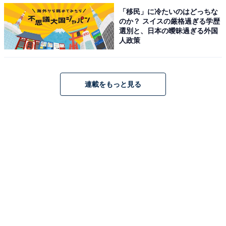
「移民」に冷たいのはどっちな
Twitterでは「今日の小勝負かっこよかった！」「風見キ
のか？ スイスの厳格過ぎる学歴
ャプテンも本庄さんに誉められてよかったねｗ」「本庄
選別と、日本の曖昧過ぎる外国
人政策
さんの語りを聞いてあらためてダイロクはいいチームだ
なーと。風見キャップはサイコロが選んだ縁の下の力持
ちかー」「本庄さんの執念が検察動かした！」など感動
の声が上がる一方、ラスボス攻略で最終回でもおかしく
連載をもっと見る
はない盛り上がりぶりに「今日最終回と思ってたら次回
予告あってひっくり返った」「最終回っぽいのに最終回
じゃなかった。斬新な構成」など拍子抜けしたというコ
メントが殺到しています。
次回はいよいよ最終回。強引な調査が問題となった小勝
負は四国支所に異動。故郷でもある四国に帰った小勝負
は、とある大手スーパーで人質立てこもり事件に巻き込
まれてしまいます。犯人は大型スーパー出店により潰れ