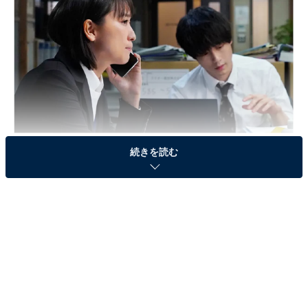
画像出典：フジテレビ『競争の番人』
公式サイト
続きを読む
第10話のおさらい
湾岸エリアの再開発プロジェクトの入札まであと3日。
ラクター建設の立入調査に入るも、藤堂（小日向文世）
の不正の証拠に繋がる手がかりは見つからず。白熊
（杏）が公取に左遷されることになったきっかけの事件