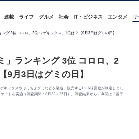
連載
ライフ
グルメ
社会
IT・ビジネス
エンタメ
リ
ング 3位 コロロ、2位 シゲキックス、1位は？【9月3日はグミの日】
ミ」ランキング 3位 コロロ、2
【9月3日はグミの日】
シゲキックスやぷっちょグミなどを製造・販売するUHA味覚糖が制定しまし
るアンケートを実施（調査期間：8月23～26日）。調査結果から、今回は「苦手