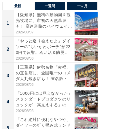
最新
一週間
一ヶ月
【愛知県】無料の動物園＆観
【兵庫
光牧場に、市初の天然温泉
ーメン
1
1
も！ 高速道路のハイウェイオ
再現した
ア...
道...
2026/08/07
2026/08/0
「やっと巡り会えたよ」ダイ
【三重
ソーの“ちいかわポーチ”が22
の直営
2
2
0円で反響。ぬい活＆防災...
ダ大判焼
伊...
2026/08/06
2026/08/0
【三重県】伊勢名物「赤福」
【千葉県
の直営店に、全国唯一のコメ
級マー
3
3
ダ大判焼き店も！ 東名阪・
ノベし
伊...
ー...
2026/08/06
2026/08/0
「1000円には見えなかった」
ステラ
スタンダードプロダクツのリ
詰め放題
4
4
ュックが「高見えする」の...
00円で「
2026/08/03
2026/08/0
「これ絶対に便利なやつや」
立山連
ダイソーの折り畳み式ランド
風呂に、
5
5