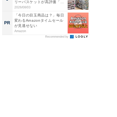
リーバスケットが高評価「使
層水風
わ...
帰...
2026/08/03
2026/08/0
「今日の目玉商品は？」毎日
すべて
変わるAmazonタイムセール
るその
PR
PR
が見逃せない
Amazon
COCO VIL
Recommended by