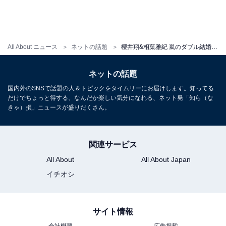
All About ニュース
ネットの話題
櫻井翔&相葉雅紀 嵐のダブル結婚に“大野くんのモノマネ芸人”も反応「大野くんもいつかは」
ネットの話題
国内外のSNSで話題の人＆トピックをタイムリーにお届けします。知ってる
だけでちょっと得する、なんだか楽しい気分になれる、ネット発「知ら（な
きゃ）損」ニュースが盛りだくさん。
関連サービス
All About
All About Japan
イチオシ
サイト情報
会社概要
広告掲載