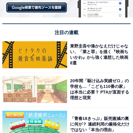
注目の連載
東野圭吾や湊かなえだけじゃな
い、「業と罪」を描く『映画ち
いかわ』から強く連想した映画
8選
20年間「駆け込み実績ゼロ」の
学校も…「こども110番の家」
は本当に必要？ PTAが直面する
理想と現実
「青春18きっぷ」販売激減の裏
に何が？ 連続利用の厳格化だけ
ではない「本当の理由」