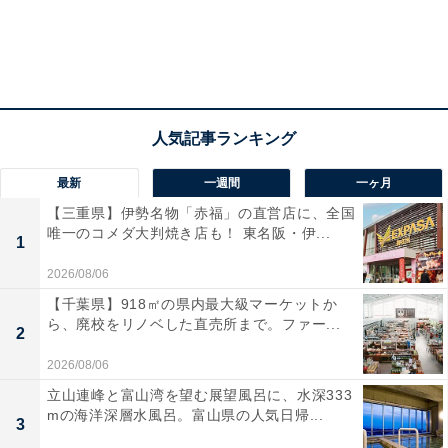
最新
一週間
一ヶ月
【三重県】伊勢名物「赤福」の直営店に、全国
唯一のコメダ大判焼き店も！ 東名阪・伊...
1
2026/08/06
【千葉県】918㎡の県内最大級マーケットか
ら、廃校をリノベした直売所まで。ファー...
2
2026/08/06
立山連峰と富山湾を望む展望風呂に、水深333
mの海洋深層水風呂。富山県の人気日帰...
3