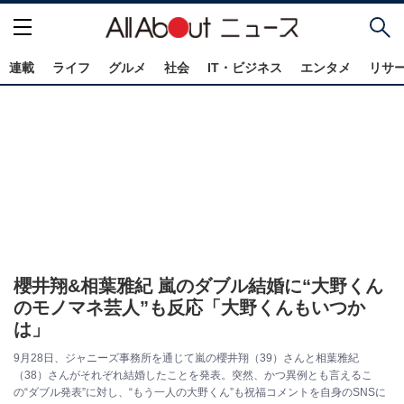
連載
ライフ
グルメ
社会
IT・ビジネス
エンタメ
リサ
櫻井翔&相葉雅紀 嵐のダブル結婚に“大野くん
のモノマネ芸人”も反応「大野くんもいつか
は」
9月28日、ジャニーズ事務所を通じて嵐の櫻井翔（39）さんと相葉雅紀
（38）さんがそれぞれ結婚したことを発表。突然、かつ異例とも言えるこ
の“ダブル発表”に対し、“もう一人の大野くん”も祝福コメントを自身のSNSに