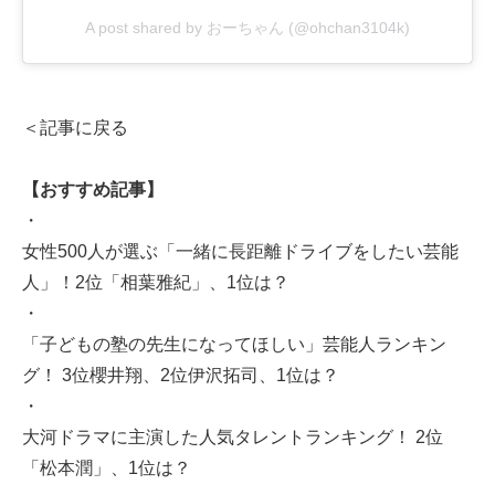
A post shared by おーちゃん (@ohchan3104k)
＜記事に戻る
【おすすめ記事】
・
女性500人が選ぶ「一緒に長距離ドライブをしたい芸能
人」！2位「相葉雅紀」、1位は？
・
「子どもの塾の先生になってほしい」芸能人ランキン
グ！ 3位櫻井翔、2位伊沢拓司、1位は？
・
大河ドラマに主演した人気タレントランキング！ 2位
「松本潤」、1位は？