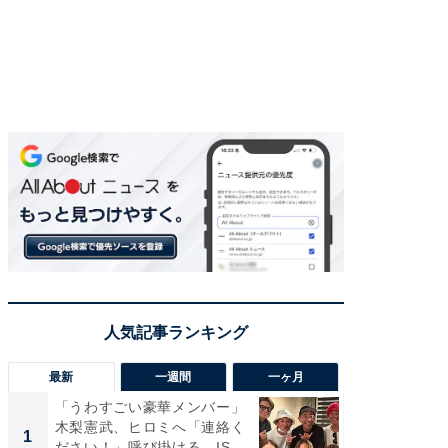
最新
一週間
一ヶ月
「うわすごい豪華メンバー」
「さす
木梨憲武、ヒロミへ「連絡く
は」高
1
1
ださい！」呼び掛ける。IS
災地を