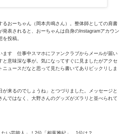
するおーちゃん（岡本共鳴さん）。整体師としての肩書
表されると、おーちゃんは自身のInstagramアカウン
想を投稿。
います 仕事中スマホにファンクラブからメールが届い
すと意味深な事が。気になってすぐに見ましたがアクセ
トニュースだなと思って見たら書いてありビックリしま
日が来るのでしょうね」とつづりました。メッセージと
さんではなく、大野さんのグッズがズラリと並べられて
したい芸能人」！2位「相葉雅紀」、1位は？