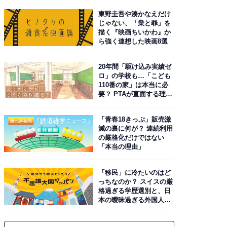
東野圭吾や湊かなえだけ
じゃない、「業と罪」を
描く『映画ちいかわ』か
ら強く連想した映画8選
20年間「駆け込み実績ゼ
ロ」の学校も…「こども
110番の家」は本当に必
要？ PTAが直面する理想
と現実
「青春18きっぷ」販売激
減の裏に何が？ 連続利用
の厳格化だけではない
「本当の理由」
「移民」に冷たいのはど
っちなのか？ スイスの厳
格過ぎる学歴選別と、日
本の曖昧過ぎる外国人政
策