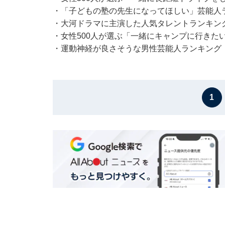
・
「子どもの塾の先生になってほしい」芸能人ラ
・
大河ドラマに主演した人気タレントランキング
・
女性500人が選ぶ「一緒にキャンプに行きた
・
運動神経が良さそうな男性芸能人ランキング！
1