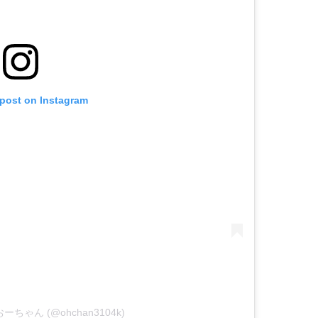
 post on Instagram
by おーちゃん (@ohchan3104k)