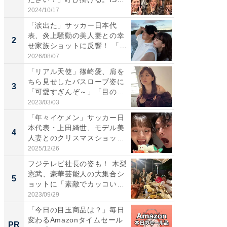
S...
「カ...
2024/10/17
2026/08/0
「涙出た」サッカー日本代
「女の
表、炎上騒動の美人妻との幸
介、バ
2
2
せ家族ショットに反響！ 「最
らのプレ
高...
愛...
2026/08/07
2026/08/0
「リアル天使」篠崎愛、肩を
「脚が
ちら見せしたバスローブ姿に
横川尚
3
3
「可愛すぎんぞ～」「目の表
ムキな姿
情...
刃...
2023/03/03
2026/08/0
「年々イケメン」サッカー日
「え、
本代表・上田綺世、モデル美
芸人、2
4
4
人妻とのクリスマスショット
エットに
に...
2025/12/26
2026/08/0
フジテレビ社長の姿も！ 木梨
「脳がバ
憲武、豪華芸能人の大集合シ
装姿が話
5
5
ョットに「素敵でカッコい
のお父さ
い...
2023/09/29
2026/08/0
「今日の目玉商品は？」毎日
車1台分
変わるAmazonタイムセール
能。現
PR
PR