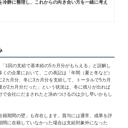
を冷静に整理し、これからの向き合い方を一緒に考え
み
「1回の支給で基本給の5カ月分がもらえる」と誤解し
多くの企業において、この表記は「年間（夏と冬など）
2カ月分、冬に3カ月分を支給して、トータルで5カ月
夏が2カ月分だった」という状況は、冬に残りが出れば
けで会社にだまされたと決めつけるのは少し早いかもし
在籍期間の壁」も存在します。賞与には通常、成果を評
期間に在籍していなかった場合は支給対象外になった