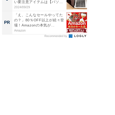
い要注意アイテムは【パソ
層水風
コ...
帰...
2024/09/29
2026/08/0
「え、こんなセールやってた
【西野
の？」80％OFF以上が続々登
刊『北
PR
PR
場！Amazonの本気が...
くか』
Amazon
FINCHI o
Recommended by