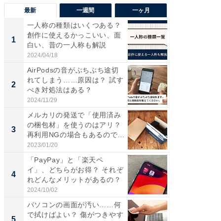
最新
一週間
一ヶ月
一人称の種類はいくつある？
【兵庫
創作に使えるかっこいい、面
ーメン
1
1
白い、昔の一人称も解説
再現した
道...
2024/04/18
2026/08/0
AirPodsの音がぶちぶち途切
【三重
れてしまう……原因は？ 試す
の直営
2
2
べき対処法はある？
ダ大判焼
伊...
2024/11/29
2026/08/0
メルカリの発送で「使用済み
【千葉県
の梱包材」を使うのはアリ？
級マー
3
3
再利用NGの場合もあるので...
ノベし
ー...
2023/01/20
2026/08/0
「PayPay」と「楽天ペ
ステラ
イ」、どちらがお得？ それぞ
詰め放題
4
4
れどんなメリットがあるの？
00円で「
2024/10/02
2026/08/0
パソコンの画面が汚い……何
立山連
で拭けばよい？ 傷がつきやす
風呂に、
5
5