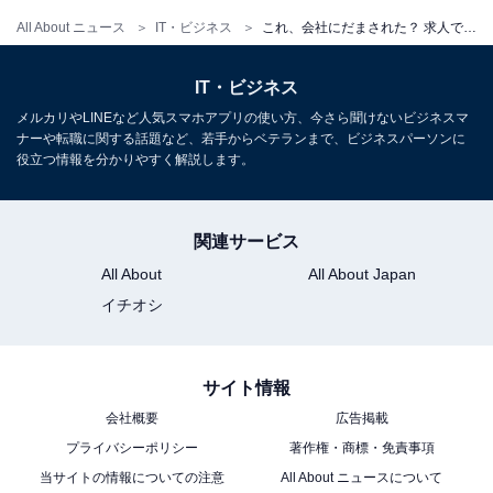
All About ニュース
IT・ビジネス
これ、会社にだまされた？ 求人では“ボーナス5カ月分”だったのに夏ボーナスが「2カ月分」しかないワケ
IT・ビジネス
メルカリやLINEなど人気スマホアプリの使い方、今さら聞けないビジネスマ
ナーや転職に関する話題など、若手からベテランまで、ビジネスパーソンに
役立つ情報を分かりやすく解説します。
関連サービス
All About
All About Japan
イチオシ
サイト情報
会社概要
広告掲載
プライバシーポリシー
著作権・商標・免責事項
当サイトの情報についての注意
All About ニュースについて