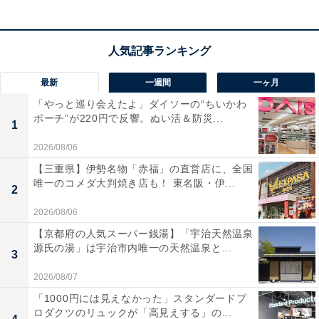
最新
一週間
一ヶ月
「やっと巡り会えたよ」ダイソーの“ちいかわ
ポーチ”が220円で反響。ぬい活＆防災...
1
2026/08/06
【三重県】伊勢名物「赤福」の直営店に、全国
唯一のコメダ大判焼き店も！ 東名阪・伊...
2
2026/08/06
【京都府の人気スーパー銭湯】「宇治天然温泉
源氏の湯」は宇治市内唯一の天然温泉と...
3
2026/08/07
「1000円には見えなかった」スタンダードプ
ロダクツのリュックが「高見えする」の...