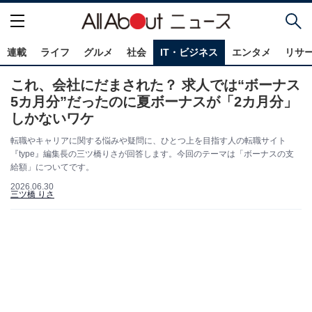
連載
ライフ
グルメ
社会
IT・ビジネス
エンタメ
リサ
これ、会社にだまされた？ 求人では“ボーナス
5カ月分”だったのに夏ボーナスが「2カ月分」
しかないワケ
転職やキャリアに関する悩みや疑問に、ひとつ上を目指す人の転職サイト
『type』編集長の三ツ橋りさが回答します。今回のテーマは「ボーナスの支
給額」についてです。
2026.06.30
三ツ橋 りさ