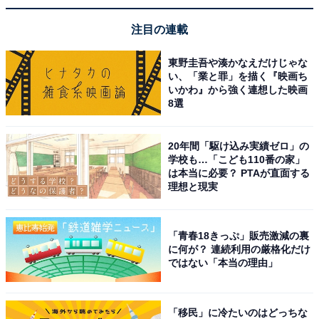
注目の連載
東野圭吾や湊かなえだけじゃな
い、「業と罪」を描く『映画ち
いかわ』から強く連想した映画
8選
20年間「駆け込み実績ゼロ」の
学校も…「こども110番の家」
は本当に必要？ PTAが直面する
理想と現実
「青春18きっぷ」販売激減の裏
に何が？ 連続利用の厳格化だけ
ではない「本当の理由」
「移民」に冷たいのはどっちな