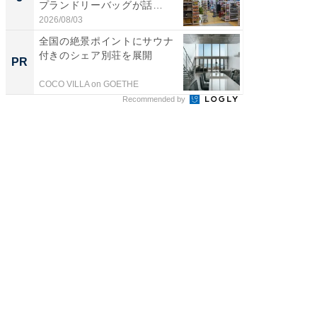
プランドリーバッグが話
層水風
題。“さま...
帰...
2026/08/03
2026/08/0
全国の絶景ポイントにサウナ
【大人
付きのシェア別荘を展開
で快適
PR
PR
COCO VILLA on GOETHE
アイリス
Recommended by