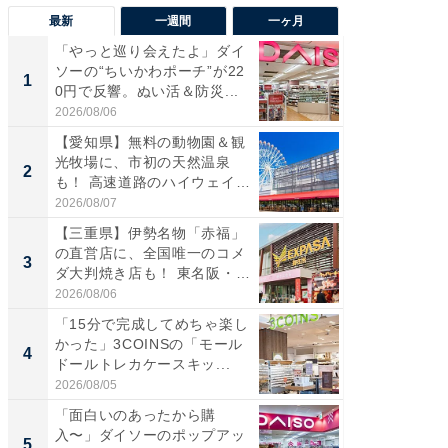
最新
一週間
一ヶ月
「やっと巡り会えたよ」ダイ
【兵庫
ソーの“ちいかわポーチ”が22
ーメン
1
1
0円で反響。ぬい活＆防災...
再現した
道...
2026/08/06
2026/08/0
【愛知県】無料の動物園＆観
【三重
光牧場に、市初の天然温泉
の直営
2
2
も！ 高速道路のハイウェイオ
ダ大判焼
ア...
伊...
2026/08/07
2026/08/0
【三重県】伊勢名物「赤福」
【千葉県
の直営店に、全国唯一のコメ
級マー
3
3
ダ大判焼き店も！ 東名阪・
ノベし
伊...
ー...
2026/08/06
2026/08/0
「15分で完成してめちゃ楽し
ステラ
かった」3COINSの「モール
詰め放題
4
4
ドールトレカケースキッ...
00円で「
2026/08/05
2026/08/0
「面白いのあったから購
立山連
入〜」ダイソーのポップアッ
風呂に、
5
5