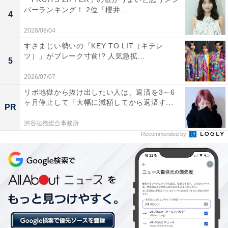
バーランキング！ 2位「櫻井...
公を表現することに成功。主役として複雑なストーリー
4
の作品を盛り上げ続け、「ザテレビジョン」のドラマア
2026/08/04
カデミー賞で主演男優賞を獲得しています。
すさまじい勢いの「KEY TO LIT（キテレ
ツ）」がブレーク寸前!? 人気急拡...
5
2026/07/07
リボ地獄から抜け出したい人は、返済を3～6
ヶ月停止して『大幅に減額してから返済す...
PR
渋谷法務総合事務所
Recommended by
View this post on Instagram