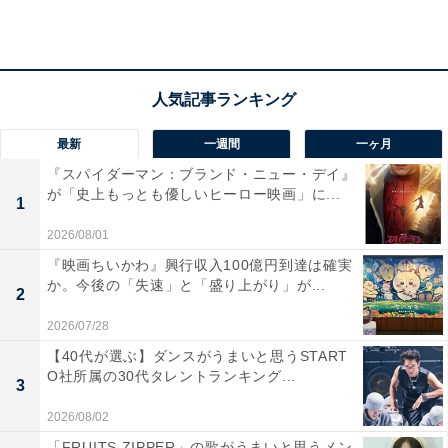
View this post on Instagram
最新
一週間
一ヶ月
『スパイダーマン：ブランド・ニュー・デイ』
が「史上もっとも優しいヒーロー映画」に...
1
2026/08/01
『映画ちいかわ』興行収入100億円到達は確実
か。今後の「失速」と「盛り上がり」が...
2
儀堂は、裏組織とつながる悪徳刑事で、違法捜査を次々
2026/07/28
と行うヒールキャラ。鈴木さんは、あまりにも違う2つ
【40代が選ぶ】ダンスがうまいと思うSTART
の登場人物を完璧に演じきりました。
O社所属の30代タレントランキング...
3
2026/08/02
繊細な演技が光り、元々の早瀬陸を務めた松山ケンイチ
「FRUITS ZIPPER」の歌がうまいと思うメン
さんの動きやクセもコピーしながら、リブート後の主人