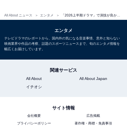
の飛奈淳一を演じました。
All About ニュース
エンタメ
「2026上半期ドラマ」で演技が良かった男性俳優5選！ 納得の「鈴木亮平」「竹内涼真」…残り3人は？
エンタメ
テレビドラマのレポートから、国内外の気になる音楽事情、意外と知らない
映画業界や作品の考察、話題のスポーツニュースまで、旬のエンタメ情報を
幅広くお届けしています。
関連サービス
All About
All About Japan
イチオシ
View this post on Instagram
サイト情報
会社概要
広告掲載
プライバシーポリシー
著作権・商標・免責事項