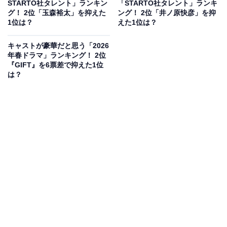
STARTO社タレント」ランキン
「STARTO社タレント」ランキ
力の高さを見せつけました。
グ！ 2位「玉森裕太」を抑えた
ング！ 2位「井ノ原快彦」を抑
1位は？
えた1位は？
1人目に演じた早瀬陸は、家族と洋菓子店を営む穏やか
キャストが豪華だと思う「2026
でお人よしなパティシエ。早瀬が、見に覚えのない妻殺
年春ドラマ」ランキング！ 2位
『GIFT』を6票差で抑えた1位
しの犯人に仕立て上げられ、警視庁捜査一課の悪徳刑
は？
事・儀堂歩に「リブート（再起動）」する（顔を変え
る）ことで物語が展開しました。