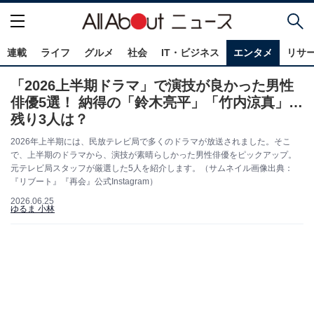
連載
ライフ
グルメ
社会
IT・ビジネス
エンタメ
リサ
「2026上半期ドラマ」で演技が良かった男性
俳優5選！ 納得の「鈴木亮平」「竹内涼真」…
残り3人は？
2026年上半期には、民放テレビ局で多くのドラマが放送されました。そこ
で、上半期のドラマから、演技が素晴らしかった男性俳優をピックアップ。
元テレビ局スタッフが厳選した5人を紹介します。（サムネイル画像出典：
『リブート』『再会』公式Instagram）
2026.06.25
ゆるま 小林