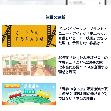
注目の連載
『スパイダーマン：ブランド・
ニュー・デイ』が「史上もっと
も優しいヒーロー映画」になっ
た理由。予習したい作品は？
8月21日からは『劇場版TOKYO MER〜走る緊急救命
室〜CAPITAL CRISIS』が公開予定。2027年には『シテ
20年間「駆け込み実績ゼロ」の
学校も…「こども110番の家」
ィーハンター2』がNetflixで配信予定となるなど、まだま
は本当に必要？ PTAが直面する
だ活躍が続きそうです。
理想と現実
「青春18きっぷ」販売激減の裏
に何が？ 連続利用の厳格化だけ
ではない「本当の理由」