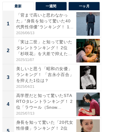
最新
一週間
一ヶ月
「背まで高いと思わなかっ
「癒し系
た」“身長を知って驚いた40
タレント
1
1
代男性俳優”ランキング！ 1...
「井ノ原
2026/06/13
2026/08/0
「実は二世」と知って驚いた
ギャップ
タレントランキング！ 2位
RTO社
2
2
「杉咲花」を大差で抑えた1
キング！
位...
2025/11/07
2026/08/0
美しいと思う「昭和の女優」
癒し系だ
ランキング！ 「吉永小百合」
の若手
3
3
を抑えた1位は？
グ！ 2
2025/04/21
2026/08/0
高学歴だと知って驚いたSTA
「ギャッ
RTOタレントランキング！ 2
RTO社
4
4
位「ラウール（Snow...
グ！ 2
2025/07/13
2026/07/3
身長を知って驚いた「20代女
「世界で
性俳優」ランキング！ 2位
ARTO
5
5