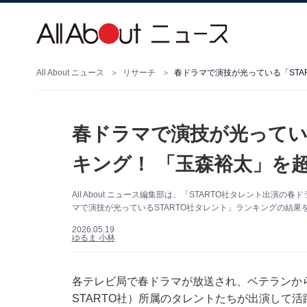
All About ニュース
リサーチ
春ドラマで演技が光っている「STA
春ドラマで演技が光ってい
キング！ 「玉森裕太」を
All About ニュース編集部は、「STARTO社タレント出
マで演技が光っているSTARTO社タレント」ランキングの結果を紹
2026.05.19
ゆるま 小林
各テレビ局で春ドラマが放送され、ベテランから若手
STARTO社）所属のタレントたちが出演して活