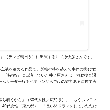
～』（テレビ朝日系）に出演する井ノ原快彦さんです。
ダブル主演を務める作品で、所轄の枠を越えて事件に挑む“移
て、『特捜9』に出演していた井ノ原さんは、移動捜査課
ームリーダー役をベテランならではの魅力ある演技で表
落ち着くから」（30代女性／広島県）、「もうホンモノ
（40代女性／東京都）、「長い間ドラマをしていただけ