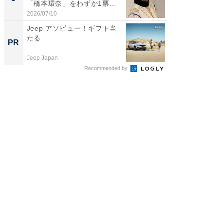
「橋本環奈」をわずか1票
グ！ 2
差...
2026/07/10
2026/08/0
Jeep アソビュー！ギフト当
【入門ガ
たる
オフィ
PR
PR
Jeep Japan
株式会社
Recommended by