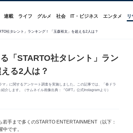
連載
ライフ
グルメ
社会
IT・ビジネス
エンタメ
リ
RTO社タレント」ランキング！ 「玉森裕太」を超える2人は？
る「STARTO社タレント」ラン
超える2人は？
演の春ドラマ」に関するアンケート調査を実施しました。この記事では、「春ドラ
介します。（サムネイル画像出典：『GIFT』公式Instagramより）
まで多くのSTARTO ENTERTAINMENT（以下：
躍中です。