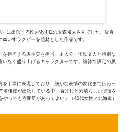
）に出演するKis-My-Ft2の玉森裕太さんでした。堤真
の車いすラグビーを題材とした作品です。
ーを担当する坂本昊を担当。主人公・伍鉄文人と特別な
違いなく盛り上げるキャラクターです。複雑な設定の昊
。
情を丁寧に表現しており、細かな表情の変化まで伝わっ
の有名俳優が出演している中、負けじと素晴らしい演技を
をやっても雰囲気があってよい」（40代女性／北海道）