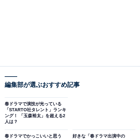
View this post on Instagram
2位は、日曜劇場『GIFT』（TBS系）でした。堤真一さ
編集部が選ぶおすすめ記事
んが主演を務める作品で、主要キャストとしてKis-My-
Ft2の玉森裕太さんが出演しています。
春ドラマで演技が光っている
「STARTO社タレント」ランキ
ング！ 「玉森裕太」を超える2
パラスポーツである車いすラグビーを舞台としたドラマ
人は？
で、玉森さんは音楽事務所で作曲家のマネージャーを担
当する坂本昊を演じています。音大を卒業するも周囲と
春ドラマでかっこいいと思う
好きな「春ドラマ出演中の