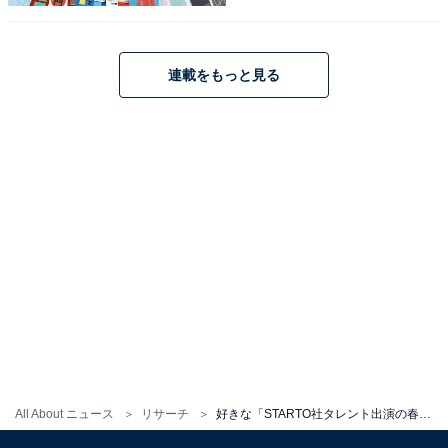
回答者からは、「海人くんの味が出ていて良いなと思
う」（30代女性／茨城県）、「主演の佐藤二朗さんの演
技が好きで観たら、たまたま中村海人くんがでてた」
連載をもっと見る
（20代女性／沖縄県）、「コミカル要素もあり、なんだ
か笑える」（40代女性／兵庫県）などの意見が寄せられ
ました。
『夫婦別姓刑事』に関する商品をAmazonで見る
※回答者コメントは原文ママです
この記事の執筆者：
ゆるま 小林
All About ニュース
リサーチ
好きな「STARTO社タレント出演の春ドラマ」ランキング！ 2位『GIFT』、では1位は？
元テレビ局スタッフ