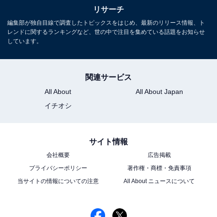
長年に渡ってテレビ局でバラエティー番組、情報番組などを制作。
リサーチ
その後、フリーランスの編集・ライターに転身。芸能情報に精通
編集部が独自目線で調査したトピックスをはじめ、最新のリリース情報、ト
し、週刊誌、ネットニュースでテレビや芸能人に関するコラムなど
...続きを読む
レンドに関するランキングなど、世の中で注目を集めている話題をお知らせ
を執筆。編集プロダクション「ゆるま」を立ち上げる。
しています。
10位までの全ランキング結果を見
次ページ
関連サービス
る
All About
All About Japan
イチオシ
サイト情報
会社概要
広告掲載
プライバシーポリシー
著作権・商標・免責事項
当サイトの情報についての注意
All About ニュースについて