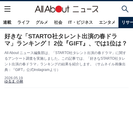
連載
ライフ
グルメ
社会
IT・ビジネス
エンタメ
リサ
好きな「STARTO社タレント出演の春ドラ
マ」ランキング！ 2位『GIFT』、では1位は？
All About ニュース編集部は、「STARTO社タレント出演の春ドラマ」に関す
るアンケート調査を実施しました。この記事では、「好きなSTARTO社タレ
ント出演の春ドラマ」ランキングの結果を紹介します。（サムネイル画像出
典：『GIFT』公式Instagramより）
2026.05.19
ゆるま 小林