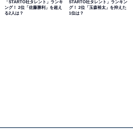
「STARTO社タレント」ランキ
STARTO社タレント」ランキン
の才能の差を感じ、満たされない日々を送っているキャ
ング！ 2位「佐藤勝利」を超え
グ！ 2位「玉森裕太」を抑えた
ラクターです。
る2人は？
1位は？
主人公・伍鉄文人とは特別な関係であることが明かされ
るなど、玉森さんは今後の展開でも存在感を発揮しそう
です。
回答者からは、「車椅子ラグビーで、パラスポーツに興
味を持って見てる」（30代女性／東京都）、「玉森裕太
がかっこいいから」（20代女性／静岡県）、「さすが日
曜劇場という感じの作品でとてもおもしろいです」（30
代女性／埼玉県）などの意見が寄せられました。
『GIFT』に関する商品をAmazonで見る