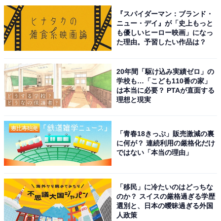
『スパイダーマン：ブランド・
ニュー・デイ』が「史上もっと
も優しいヒーロー映画」になっ
た理由。予習したい作品は？
1位は『夫婦別姓刑事』（フジテレビ系）でした。佐藤
二朗さんと橋本愛さんがダブル主演を務めるドラマで、
20年間「駆け込み実績ゼロ」の
Travis Japanの中村海人さんが出演しています。
学校も…「こども110番の家」
は本当に必要？ PTAが直面する
理想と現実
同作は、主人公の刑事・四方田誠と鈴木明日香が、夫婦
であることを隠しながら事件解決に奔走する、コメディ
ーと考察要素が交錯したミステリードラマです。
「青春18きっぷ」販売激減の裏
に何が？ 連続利用の厳格化だけ
ではない「本当の理由」
中村さんは、2人の同僚となる強行犯係の刑事・池田絆
を担当。ノリの軽い若手ながら、実は鋭い観察眼を持つ
刑事で、結婚していると知らず明日香に好意を寄せてい
「移民」に冷たいのはどっちな
のか？ スイスの厳格過ぎる学歴
るキャラクターを演じています。
選別と、日本の曖昧過ぎる外国
人政策