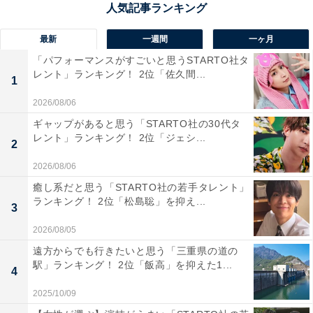
最新
一週間
一ヶ月
「パフォーマンスがすごいと思うSTARTO社タ
レント」ランキング！ 2位「佐久間...
1
2026/08/06
ギャップがあると思う「STARTO社の30代タ
レント」ランキング！ 2位「ジェシ...
2
2026/08/06
癒し系だと思う「STARTO社の若手タレント」
ランキング！ 2位「松島聡」を抑え...
3
2026/08/05
遠方からでも行きたいと思う「三重県の道の
駅」ランキング！ 2位「飯高」を抑えた1...
4
1位：『夫婦別姓刑事』／52票
2025/10/09