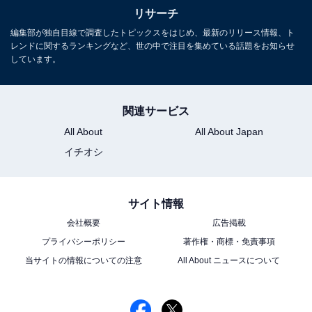
リサーチ
編集部が独自目線で調査したトピックスをはじめ、最新のリリース情報、ト
レンドに関するランキングなど、世の中で注目を集めている話題をお知らせ
しています。
※回答者コメントは原文ママです
関連サービス
この記事の執筆者：
ゆるま 小林
All About
All About Japan
元テレビ局スタッフ
イチオシ
長年に渡ってテレビ局でバラエティー番組、情報番組などを制作。
その後、フリーランスの編集・ライターに転身。芸能情報に精通
し、週刊誌、ネットニュースでテレビや芸能人に関するコラムなど
...続きを読む
サイト情報
を執筆。編集プロダクション「ゆるま」を立ち上げる。
会社概要
広告掲載
プライバシーポリシー
著作権・商標・免責事項
10位までの全ランキング結果を見
次ページ
当サイトの情報についての注意
All About ニュースについて
る