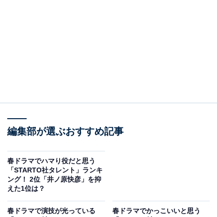
View this post on Instagram
編集部が選ぶおすすめ記事
春ドラマでハマり役だと思う
「STARTO社タレント」ランキ
2位に選ばれたのは、Kis-My-Ft2の玉森裕太さんでした。
ング！ 2位「井ノ原快彦」を抑
えた1位は？
玉森さんは、堤真一さんが主演を務める日曜劇場
『GIFT』（TBS系）に出演中です。
春ドラマで演技が光っている
春ドラマでかっこいいと思う