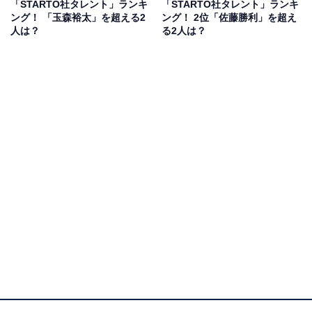
「STARTO社タレント」ランキ
「STARTO社タレント」ランキ
ング！ 「玉森裕太」を超える2
ング！ 2位「佐藤勝利」を超え
同作は、パラスポーツの車いすラグビーを題材としたド
人は？
る2人は？
ラマで、玉森さんは音楽事務所で作曲家のマネージャー
を務める坂本昊を担当。主人公の伍鉄文人とは、実は特
別な関係であることがドラマの中で明かされ、今後の鍵
を握る重要な登場人物となります。
物静かで落ち着きがある昊が玉森さんにピッタリで、ハ
マり役として人気です。
回答者からは、「作品の中で見せる“静かな存在感”と“繊
細な演技”がとても魅力的だからです」（40代女性／滋賀
県）、「演技力だけでなく、作品ごとに異なる雰囲気を
見せてくれるところが魅力です」（30代男性／茨城
県）、「イケメンだし玉森さんの独特な演技がすごく好
きです」（40代女性／東京都）などの意見が寄せられま