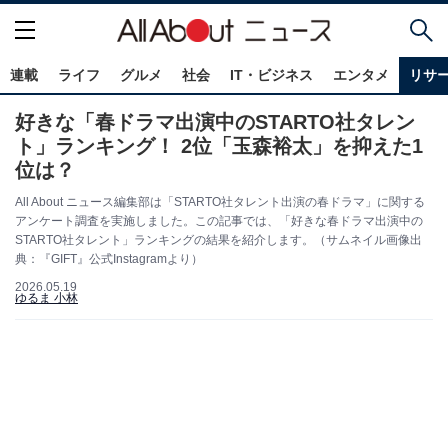
連載
ライフ
グルメ
社会
IT・ビジネス
エンタメ
リサ
好きな「春ドラマ出演中のSTARTO社タレン
ト」ランキング！ 2位「玉森裕太」を抑えた1
位は？
All About ニュース編集部は「STARTO社タレント出演の春ドラマ」に関する
アンケート調査を実施しました。この記事では、「好きな春ドラマ出演中の
STARTO社タレント」ランキングの結果を紹介します。（サムネイル画像出
典：『GIFT』公式Instagramより）
2026.05.19
ゆるま 小林