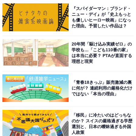
#どくさいスイッチ企画
『スパイダーマン：ブランド・
ニュー・デイ』が「史上もっと
も優しいヒーロー映画」になっ
第2回👇
https://t.co/MnqPKlPi7a
た理由。予習したい作品は？
pic.twitter.com/BEf3x913BV
— NHKドラマ (@nhk_dramas)
May 11, 2026
20年間「駆け込み実績ゼロ」の
学校も…「こども110番の家」
は本当に必要？ PTAが直面する
1位に選ばれたのは中島健人さんでした。中島さんは、
理想と現実
『コンビニ兄弟 テンダネス門司港こがね村店』（NHK総
合）で主演を務めています。
「青春18きっぷ」販売激減の裏
に何が？ 連続利用の厳格化だけ
ではない「本当の理由」
町田そのこさんの同名小説が原作のドラマで、北九州
市・門司港にあるコンビニが舞台。コンビニで働く人た
ちとお客さんを中心にストーリーが展開する、ハートフ
「移民」に冷たいのはどっちな
ル＆ミステリアス＆ヒューマンコメディー作品となりま
のか？ スイスの厳格過ぎる学歴
選別と、日本の曖昧過ぎる外国
す。
人政策