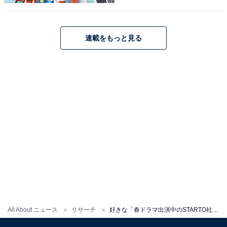
中島さんは、いつでもフェロモンがダダ漏れの、超イケ
メンコンビニ店長・志波三彦を担当。さらに、三彦の
連載をもっと見る
兄・志波二彦も演じ、一人二役に挑戦中です。性格もビ
ジュアルも正反対の兄弟をしっかりと演じ分け、高評価
を受けています。
回答者からは、「何をやらせてもかっこいいなと思っ
た」（40代女性／神奈川県）、「かっこいいし、演技力
も抜群なので毎回ドラマを楽しみにしています」（50代
女性／長野県）、「顔がとてもきれいなのと、カリスマ
性があるから」（20代女性／岡山県）などの意見が寄せ
られました。
All About ニュース
リサーチ
好きな「春ドラマ出演中のSTARTO社タレント」ランキング！ 2位「玉森裕太」を抑えた1位は？
中島健人さんに関する商品をAmazonで見る