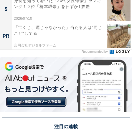
身長を知って驚いた「20代女性俳優」ランキ
ング！ 2位「橋本環奈」をわずか1票差...
5
2026/07/10
1位：中島健人（『コンビニ兄弟 テンダネス門司
「宝くじ、運じゃなかった」当たる人は“同じ
港こがね村店』）／76票
こと”してる
PR
合同会社デジタルファーム
Recommended by
ドラマ10【
#コンビニ兄弟
】🏪👬
総合・毎週火曜夜10時(全10回)
＼💐明日第３回💐／
【フェロモン・ミツ】in テンダネス🌷
【ワイルド・ツギ】in 門司港🚚🐥
対照的な２人の兄弟バディを熱演中❗️
注目の連載
オフショットをお届けします✨
#中島健人