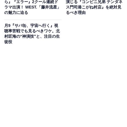
ら』『エラー』2クール連続ド
演じる『コンビニ兄弟 テンダネ
さらに、御崎のサポートをする「警視庁捜査一課異質事
ラマ出演！ WEST.「藤井流星」
ス門司港こがね村店』を絶対見
の魅力に迫る
るべき理由
件捜査係（通称：異捜）」の若手刑事・林原夏樹を一ノ
瀬颯さんが演じています。
月9『サバ缶、宇宙へ行く』視
聴率苦戦でも見るべきワケ。北
村匠海の“神演技”と、注目の生
徒役
View this post on Instagram