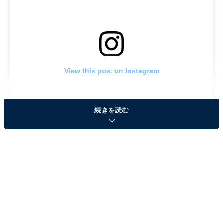
View this post on Instagram
続きを読む
澤村御影さんのデビュー作（KADOKAWA）が原作
で、“人外”としての能力や推理力を使い、警察に捜査協