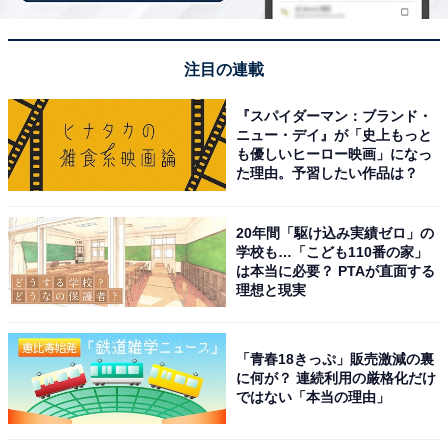
「読心術」「催眠術」などの特殊能力を使うことが可
能。また、異常な身体能力の高さを誇り、それらの能力
を駆使してさまざまな難事件を解決します。
注目の連載
『スパイダーマン：ブランド・
ニュー・デイ』が「史上もっと
も優しいヒーロー映画」になっ
た理由。予習したい作品は？
20年間「駆け込み実績ゼロ」の
学校も…「こども110番の家」
は本当に必要？ PTAが直面する
理想と現実
「青春18きっぷ」販売激減の裏
View this post on Instagram
に何が？ 連続利用の厳格化だけ
ではない「本当の理由」