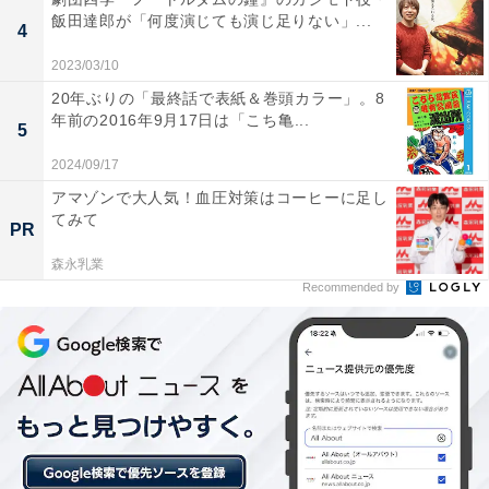
飯田達郎が「何度演じても演じ足りない」...
4
2023/03/10
20年ぶりの「最終話で表紙＆巻頭カラー」。8
年前の2016年9月17日は「こち亀...
5
2024/09/17
アマゾンで大人気！血圧対策はコーヒーに足し
てみて
PR
森永乳業
Recommended by
注目すべきは京本大我演じる“麗しい吸血鬼”
豪華な俳優陣がそろっていますが、なんといっても注目
すべきは主演の京本さんです。京本さん演じる御崎は、
人間の血液を元にその人の過去を読み取る「念写」や、