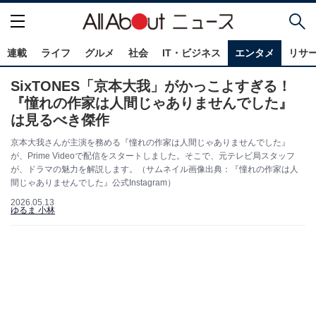
連載
ライフ
グルメ
社会
IT・ビジネス
エンタメ
リサ
SixTONES「京本大我」がかっこよすぎる！
『憧れの作家は人間じゃありませんでした』
は見るべき傑作
京本大我さんが主演を務める『憧れの作家は人間じゃありませんでした』
が、Prime Videoで配信をスタートしました。そこで、元テレビ局スタッフ
が、ドラマの魅力を解説します。（サムネイル画像出典：『憧れの作家は人
間じゃありませんでした』公式Instagram）
2026.05.13
ゆるま 小林