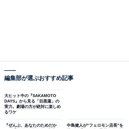
力する吸血⻤作家・御崎禅が主人公のドラマです。
この『憧れの作家は人間じゃありませんでした』は、京
本さんの吸血⻤役がかっこよく、ストーリーも非常に面
白い作品になっています。この記事では、配信がスター
トしたばかりの同作の魅力を徹底解説。京本さんの演技
を中心に、作品の見どころを紹介します。
※本記事で紹介している商品の購入やサービスの利用により、売上の一部が
オールアバウトに還元されることがあります。
編集部が選ぶおすすめ記事
『憧れの作家は人間じゃありませんでした』の豪
華出演陣
大ヒット中の『SAKAMOTO
DAYS』から見る「目黒蓮」の
『憧れの作家は人間じゃありませんでした』は、美しき
実力。劇場の方が絶対に楽しめ
吸血鬼作家・御崎の日常を描く、新感覚のファンタジー
るワケ
×サスペンス×事件解決ドラマです。御崎と行動を共にす
『ぜんぶ、あなたのためだか
中島健人が“フェロモン店長”を
る担当編集者の瀬名あさひを、桜田ひよりさんが担当。