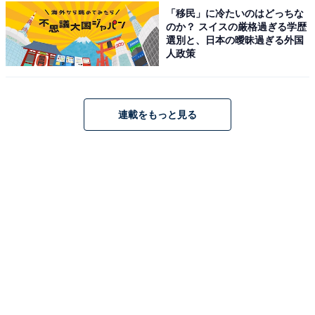
「移民」に冷たいのはどっちな
のか？ スイスの厳格過ぎる学歴
選別と、日本の曖昧過ぎる外国
人政策
連載をもっと見る
正直、御崎は浮世離れした設定を持ち、演じるのがかな
り難しいキャラクターです。そんな御崎を、京本さんは
美しいビジュアルと高い演技力で見事に実写化。美白の
京本さんには生気のない吸血⻤がぴったりで、まさにハ
マり役といえます。
ちなみに、複雑な過去を持つ吸血⻤の御崎を演じるため
に、京本さんは約6kg減量して役作りを実施。細かい所
作も美しく、言動に切なさや葛藤も感じさせる御崎を丁
寧に表現しています。過去に、ヴァンパイア役を舞台で