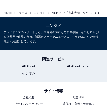
経験したことがあるだけに、京本さんだからこそ実現で
きた、御崎の実写化だといえるでしょう。
All About ニュース
エンタメ
SixTONES「京本大我」がかっこよすぎる！ 『憧れの作家は人間じゃありませんでした』は見るべき傑作
エンタメ
テレビドラマのレポートから、国内外の気になる音楽事情、意外と知らない
映画業界や作品の考察、話題のスポーツニュースまで、旬のエンタメ情報を
幅広くお届けしています。
関連サービス
All About
All About Japan
憧れの作家は人間じゃありませんでした (角川文庫)
イチオシ
Amazonで見る
サイト情報
会社概要
広告掲載
『憧れの作家は人間じゃありませ
プライバシーポリシー
著作権・商標・免責事項
次ページ
んでした』の見どころはほかに