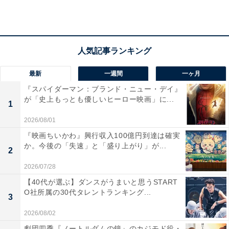
最新
一週間
一ヶ月
『スパイダーマン：ブランド・ニュー・デイ』
が「史上もっとも優しいヒーロー映画」に...
本作では、基本的にこの3人が一緒に行動し、不可解な
1
事件を解決していく姿が描かれる予定です。そのほかの
2026/08/01
出演者としては、山本耕史さんをはじめ、剛力彩芽さ
『映画ちいかわ』興行収入100億円到達は確実
ん、永尾柚乃さん、石川恋さん、Snow Man・阿部亮平
か。今後の「失速」と「盛り上がり」が...
2
さん、B＆ZAI・橋本涼さん、新納慎也さんなどが出演。
2026/07/28
さらに、狐であることを隠しながらカフェを経営する九
【40代が選ぶ】ダンスがうまいと思うSTART
条高良をKis-My-Ft2・宮田俊哉さんが演じ、京本さんと
O社所属の30代タレントランキング...
3
14年ぶりのドラマ共演を果たしています。
2026/08/02
劇団四季『ノートルダムの鐘』のカジモド役・