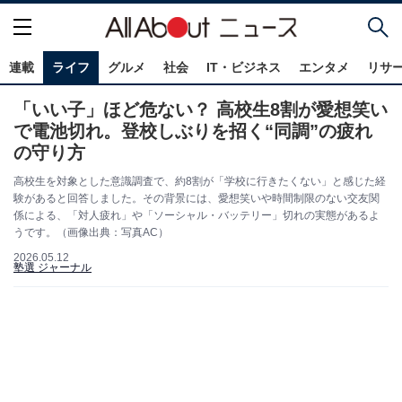
連載
ライフ
グルメ
社会
IT・ビジネス
エンタメ
リサ
「いい子」ほど危ない？ 高校生8割が愛想笑い
で電池切れ。登校しぶりを招く“同調”の疲れ
の守り方
高校生を対象とした意識調査で、約8割が「学校に行きたくない」と感じた経
験があると回答しました。その背景には、愛想笑いや時間制限のない交友関
係による、「対人疲れ」や「ソーシャル・バッテリー」切れの実態があるよ
うです。（画像出典：写真AC）
2026.05.12
塾選 ジャーナル