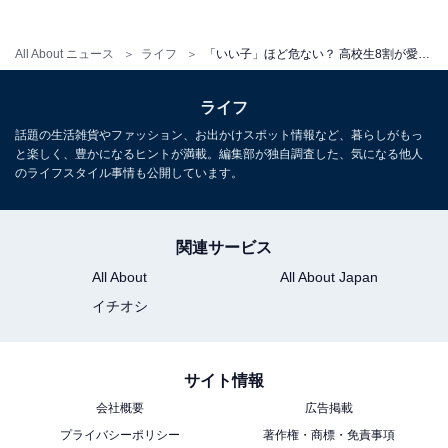
ことが分かります。
All About ニュース
ライフ
「いい子」ほど危ない？ 高校生8割が愛想笑いで電池切れ。登校しぶりを招く“同調”の疲れの守り方
家でも「24時間営業」の社交？ ス
ライフ
次ページ
マホを置いても休まらない高校生
話題の生活雑貨やファッション、お出かけスポット情報など、暮らしがもっ
の限界点
と楽しく、豊かになるヒントが満載。編集部が独自調査した、気になる他人
のライフスタイル事情も公開しています。
関連サービス
All About
All About Japan
イチオシ
サイト情報
会社概要
広告掲載
プライバシーポリシー
著作権・商標・免責事項