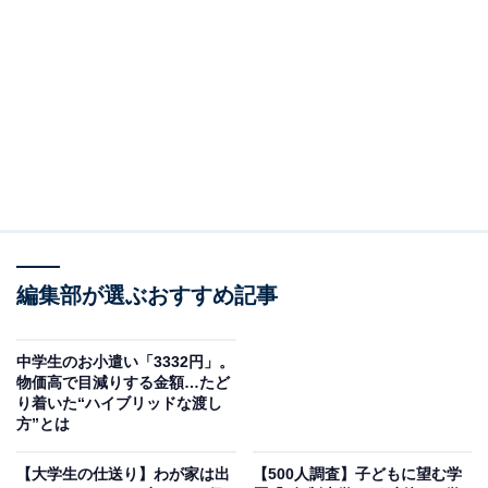
勉強や部活動以上に、令和の高校生たちを悩ませている
「対人疲れ」。SNSを通じて24時間どこにいてもつなが
り続けてしまう “時間制限のない交友関係”の中で、学生
たちはどれほどエネルギーをすり減らしているのでしょ
うか。
本記事では対人関係で消費する心のエネルギー 「ソーシ
ャル・バッテリー」の消耗や愛想笑いのリアル、そして
令和の高校生たちがどのように回復しているのかを読み
編集部が選ぶおすすめ記事
解きます。
高校生の約8割が「学校に行きたくない」と感じた
中学生のお小遣い「3332円」。
物価高で目減りする金額…たど
経験あり
り着いた“ハイブリッドな渡し
方”とは
【大学生の仕送り】わが家は出
【500人調査】子どもに望む学