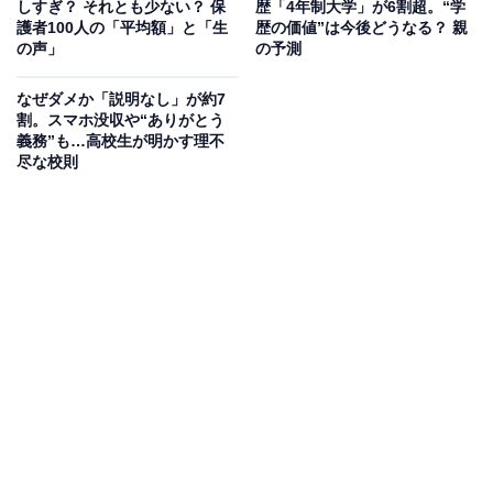
しすぎ？ それとも少ない？ 保
歴「4年制大学」が6割超。“学
護者100人の「平均額」と「生
歴の価値”は今後どうなる？ 親
の声」
の予測
なぜダメか「説明なし」が約7
割。スマホ没収や“ありがとう
義務”も…高校生が明かす理不
尽な校則
※単一回答
普段の学校生活の中で「学校に行くのが面倒くさい」