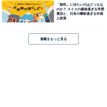
「移民」に冷たいのはどっちな
のか？ スイスの厳格過ぎる学歴
選別と、日本の曖昧過ぎる外国
人政策
連載をもっと見る
※本アンケートは複数回答形式のため、合計が100％を超える場合がありま
す
主な理由について複数回答で聞いたところ、
1位は「朝
起きるのがつらいから（45.2％）」
でした。2位は「テス
トや課題の負担が大きいから（44.0％）」、3位は「クラ
スメイトとの人間関係に気を遣うから（41.7％）」で、
上位3項目はいずれも40％を超えています。
これらの結果から、睡眠・学業・人間関係という3つの
負担が絡み合い、高校生の登校意欲に影響を与えている