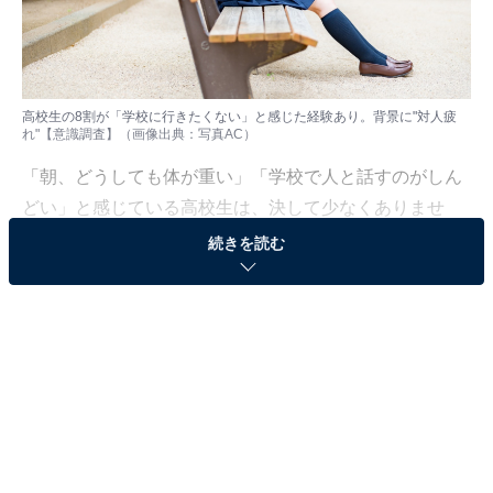
高校生の8割が「学校に行きたくない」と感じた経験あり。背景に"対人疲
れ"【意識調査】（画像出典：写真AC）
「朝、どうしても体が重い」「学校で人と話すのがしん
どい」と感じている高校生は、決して少なくありませ
ん。
続きを読む
塾選ジャーナルでは、全国の高校生104名を対象に「行
き渋り」や「対人疲れ」に関する意識調査を実施しまし
た。そこから見えてきたのは、
約8割の高校生が「学校
に行きたくない」と感じた経験があり、さらに6割超が
「もう人と関わる気力がない」という対人疲れを抱えて
いる
実態です。