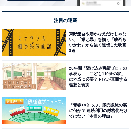
イミングや、大きなプレッシャーがかかる時期に、心理
的なハードルが高まる傾向が顕著です。
注目の連載
行きたくなさの背景には「朝のつらさ」「課題負担」
「クラスでの気疲れ」
東野圭吾や湊かなえだけじゃな
い、「業と罪」を描く『映画ち
どういった理由で「学校に行きたくない」と感じるので
いかわ』から強く連想した映画
8選
しょうか。
20年間「駆け込み実績ゼロ」の
学校も…「こども110番の家」
は本当に必要？ PTAが直面する
理想と現実
「青春18きっぷ」販売激減の裏
に何が？ 連続利用の厳格化だけ
ではない「本当の理由」