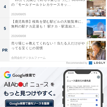
の「モールドールトレカケースキッ...
4
2026/08/05
【鹿児島県】桜島を望む駅ビルの大観覧車に、
無料の駅ナカ足湯も！ 駅ナカ・駅直結ス...
5
2026/08/08
売り場じゃ教えてくれない！当たる人だけがや
ってる宝くじの習慣
※本アンケートは複数回答形式のため、合計が100％を超える場合がありま
PR
す
合同会社デジタルファーム
「学校に行くのが面倒くさい」「なんだか行きたくな
Recommended by
い」と感じるタイミングについて詳しく聞くと、最も多
かったのが
「週の始め（月曜日など）（57.1％）」でし
た。
次いで「長期休みの前後（44.0％）」、「定期テストの
前後（35.7％）」と続きます。日常のサイクルに戻るタ