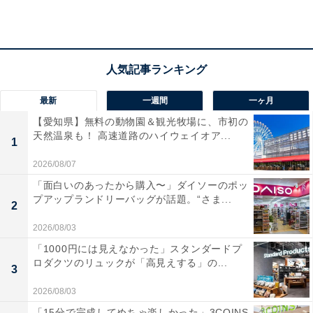
「なんだか行きたくない」と感じることがあるか尋ねた
ところ、
「よくある（47.1％）」と「ときどきある
（33.7％）」を合わせて80.8％
に達しました。実に10人
中8人の高校生が、日常的になんらかの行き渋りを感じ
ていることになります。
最新
一週間
一ヶ月
【愛知県】無料の動物園＆観光牧場に、市初の
月曜日と長期休み明けに行き渋りが集中
天然温泉も！ 高速道路のハイウェイオア...
1
2026/08/07
「面白いのあったから購入〜」ダイソーのポッ
プアップランドリーバッグが話題。“さま...
2
2026/08/03
「1000円には見えなかった」スタンダードプ
ロダクツのリュックが「高見えする」の...
3
2026/08/03
「15分で完成してめちゃ楽しかった」3COINS