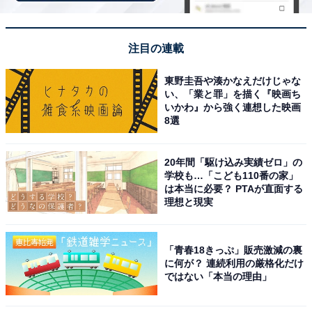
ストーリーは、これまでのシリーズを踏襲したもので、
注目の連載
風間が問題を抱える生徒たちを指導しながら更生させて
東野圭吾や湊かなえだけじゃな
いく流れ。完結編ということもあり、生徒同士で交際す
い、「業と罪」を描く『映画ち
るカップルや、風間を裏切る生徒など、シリーズの中で
いかわ』から強く連想した映画
8選
も屈指の個性的なキャラクターが勢ぞろいしました。
20年間「駆け込み実績ゼロ」の
学校も…「こども110番の家」
は本当に必要？ PTAが直面する
理想と現実
「青春18きっぷ」販売激減の裏
に何が？ 連続利用の厳格化だけ
ではない「本当の理由」