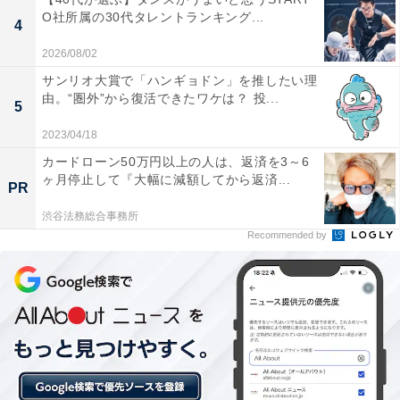
O社所属の30代タレントランキング...
4
2026/08/02
サンリオ大賞で「ハンギョドン」を推したい理
由。“圏外”から復活できたワケは？ 投...
5
2023/04/18
カードローン50万円以上の人は、返済を3～6
ヶ月停止して『大幅に減額してから返済...
PR
渋谷法務総合事務所
View this post on Instagram
Recommended by