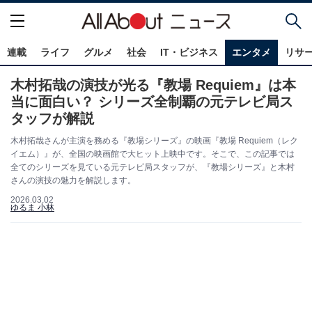
連載
ライフ
グルメ
社会
IT・ビジネス
エンタメ
リサ
木村拓哉の演技が光る『教場 Requiem』は本
当に面白い？ シリーズ全制覇の元テレビ局ス
タッフが解説
木村拓哉さんが主演を務める『教場シリーズ』の映画『教場 Requiem（レク
イエム）』が、全国の映画館で大ヒット上映中です。そこで、この記事では
全てのシリーズを見ている元テレビ局スタッフが、『教場シリーズ』と木村
さんの演技の魅力を解説します。
2026.03.02
ゆるま 小林