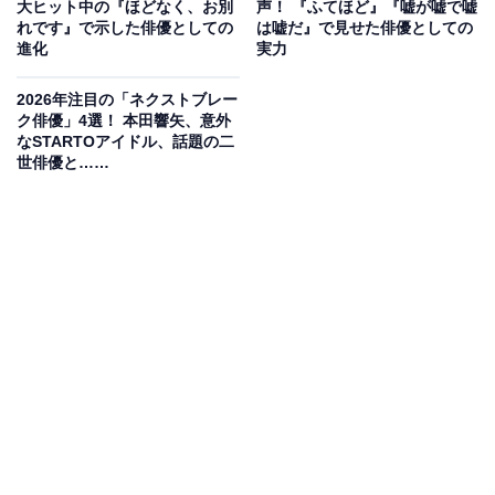
大ヒット中の『ほどなく、お別
声！ 『ふてほど』『嘘が嘘で嘘
れです』で示した俳優としての
は嘘だ』で見せた俳優としての
進化
実力
2026年注目の「ネクストブレー
ク俳優」4選！ 本田響矢、意外
なSTARTOアイドル、話題の二
世俳優と……
View this post on Instagram