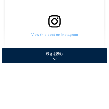
View this post on Instagram
続きを読む
シリーズ完結編となる作品で、前編の『教場
Reunion（リユニオン）』はNetflixで配信。『教場