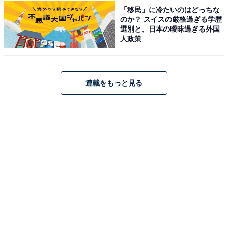
「移民」に冷たいのはどっちな
のか？ スイスの厳格過ぎる学歴
選別と、日本の曖昧過ぎる外国
人政策
映画ならではの過激なシーンも……『教場
Requiem』で風間が迎えるピンチ
連載をもっと見る
そして、『教場 Requiem』へとつながっていくのです
が、生徒たちが予想外の事件を次々と起こします。特に
今回は男女関係のイザコザなども描かれ、これまでにな
かった展開ばかり。人間くさい生徒たちの姿が浮き彫り
になり、配信や映画ならではの過激なシーンも登場しま
す。