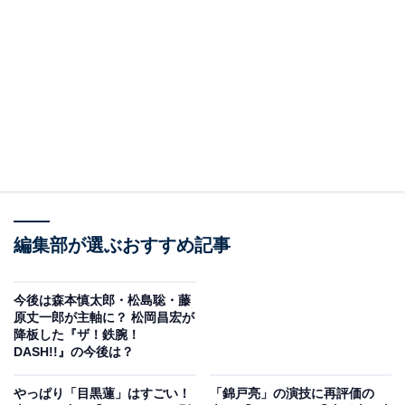
Requiem』は後編にあたり、配信と映画で前後編をつな
ぐ珍しい形を取った作品として注目されています。
※この記事では『教場 Reunion』『教場 Requiem』に
関するネタバレがあります。未視聴の方は注意してくだ
さい。
※本記事で紹介している商品の購入やサービスの利用により、売上の一部が
オールアバウトに還元されることがあります。
前編『教場 Reunion』では何が描かれた？
編集部が選ぶおすすめ記事
『教場』シリーズは、長岡弘樹さんのベストセラー小説
（小学館）が原作で、閉ざされた空間である警察学校を
今後は森本慎太郎・松島聡・藤
原丈一郎が主軸に？ 松岡昌宏が
舞台にした作品です。木村さんは冷徹な鬼教官・風間公
降板した『ザ！鉄腕！
親を担当し、新境地を切り開く演技を見せてきました。
DASH!!』の今後は？
やっぱり「目黒蓮」はすごい！
「錦戸亮」の演技に再評価の