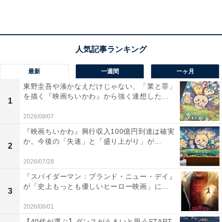
シリーズは、2020年放送のスペシャルドラマ（フジテレ
ビ系）からスタートし、2021年に続編のスペシャルドラ
マ『教場II』、2023年には月9ドラマとして『風間公親－
教場0－』が放送。そして、『教場 Reunion』と『教場
最新
一週間
一ヶ月
Requiem』が公開され、シリーズが完結しました。
東野圭吾や湊かなえだけじゃない、「業と罪」
を描く『映画ちいかわ』から強く連想した...
1
まず、『教場 Reunion』ですが、「警察学校第205期」
2026/08/07
の生徒たちを中心に描く作品です。生徒として、綱啓永
『映画ちいかわ』興行収入100億円到達は確実
さん、齊藤京子さん、倉悠貴さん、井桁弘恵さん、大原
か。今後の「失速」と「盛り上がり」が...
2
優乃さん、中村蒼さん、佐藤勝利さん、猪狩蒼弥さんな
2026/07/28
ど注目の若手俳優が出演。さらに、豪華な俳優陣が卒業
『スパイダーマン：ブランド・ニュー・デイ』
生として登場し、風間の因縁の相手「十崎」の居場所を
が「史上もっとも優しいヒーロー映画」に...
3
突き止めるため再集結します。
2026/08/01
【40代が選ぶ】ダンスがうまいと思うSTART