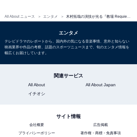
All About ニュース
エンタメ
木村拓哉の演技が光る『教場 Requiem』は本当に面白い？ シリーズ全制覇の元テレビ局スタッフが解説
エンタメ
テレビドラマのレポートから、国内外の気になる音楽事情、意外と知らない
映画業界や作品の考察、話題のスポーツニュースまで、旬のエンタメ情報を
幅広くお届けしています。
View this post on Instagram
関連サービス
All About
All About Japan
イチオシ
サイト情報
会社概要
広告掲載
プライバシーポリシー
著作権・商標・免責事項
予告映像でも公開されていますが、風間はこれまでにな