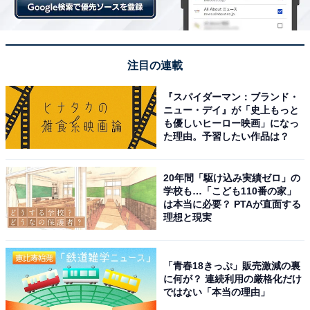
注目の連載
『スパイダーマン：ブランド・
ニュー・デイ』が「史上もっと
しかも、『真昼の決闘』や『フォーン・ブース』などに
も優しいヒーロー映画」になっ
代表される、「劇中の時間経過と映画としての上映時間
た理由。予習したい作品は？
がほぼ同じ」という「リアルタイム進行」だからこその
緊張感もたっぷりと味わえるでしょう。
20年間「駆け込み実績ゼロ」の
学校も…「こども110番の家」
は本当に必要？ PTAが直面する
「実際は1つの場所から動いていないのに、ネットを駆
理想と現実
使して謎解きをする」ことから連想したのは、本作で監
督を務めたティムール・ベクマンベトフがプロデューサ
「青春18きっぷ」販売激減の裏
ーとして関わっていた、「全編がPC上で展開する」特異
に何が？ 連続利用の厳格化だけ
な表現で話題を集め、高い評価を得た『search／サー
ではない「本当の理由」
チ』 でした。