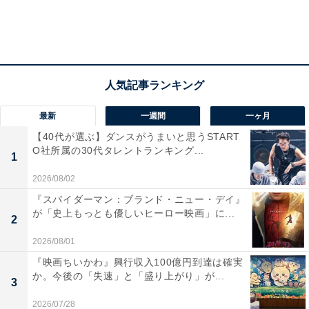
最新
一週間
一ヶ月
【40代が選ぶ】ダンスがうまいと思うSTART
O社所属の30代タレントランキング...
1
例えば、提示された証拠としての監視映像のそれぞれ
2026/08/02
が、客観的に見て「主人公が犯人の可能性が高い」と思
『スパイダーマン：ブランド・ニュー・デイ』
えるものなのです。観客としても、「こいつは本当に殺
が「史上もっとも優しいヒーロー映画」に...
2
人を犯したのではないか？」と疑いをかけるでしょう。
2026/08/01
『映画ちいかわ』興行収入100億円到達は確実
さらに
「制約」となっているのは、主人公がいすに腕と
か。今後の「失速」と「盛り上がり」が...
3
脚を縛り付けられていて、文字通りに身動きが取れない
こと。それでも、「ネット上に存在するあらゆるカメラ
2026/07/28