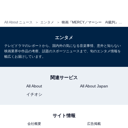
All About ニュース
エンタメ
映画『MERCY／マーシー AI裁判』がAI時代の「過ち」を鋭く描いているワケ。3つの魅力を解説
エンタメ
テレビドラマのレポートから、国内外の気になる音楽事情、意外と知らない
映画業界や作品の考察、話題のスポーツニュースまで、旬のエンタメ情報を
幅広くお届けしています。
関連サービス
All About
All About Japan
イチオシ
前の記事
次の記事
第208回
第210回
サイト情報
アニメ映画『ALL YOU NEED
『クスノキの番人』が“派手で
IS KILL』のキャラデザはなぜ
はないアニメ映画”の究極系だ
会社概要
広告掲載