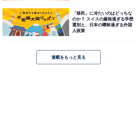
「移民」に冷たいのはどっちな
のか？ スイスの厳格過ぎる学歴
選別と、日本の曖昧過ぎる外国
人政策
連載をもっと見る
今回の『マーシー』は空間に通信先の映像が3Dとして現
れるなど、画がかなり派手になっており、さらに終盤の
展開のツイストもより「効いて」いる
、『search／サー
チ』 の「発展形」と言える面白さ
があったのです。
裁く存在から支える存在へ。AIは
次ページ
「相棒」になれる