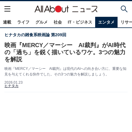
連載
ライフ
グルメ
社会
IT・ビジネス
エンタメ
リサ
ヒナタカの雑食系映画論 第209回
映画『MERCY／マーシー AI裁判』がAI時代
の「過ち」を鋭く描いているワケ。3つの魅力
を解説
映画『MERCY／マーシー AI裁判』は現代のAIへの向き合い方に、重要な知
見を与えてくれる快作でした。その3つの魅力を解説しましょう。
2026.01.23
ヒナタカ