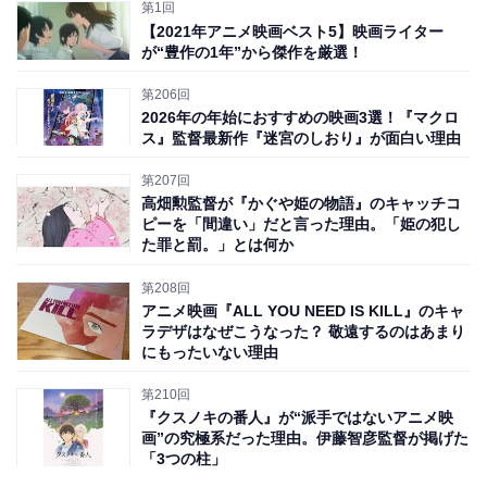
第1回
ルタイム推理スリラー
【2021年アニメ映画ベスト5】映画ライター
が“豊作の1年”から傑作を厳選！
本作のあらすじは、
目を覚ますと、いすに縛りつけられ
第206回
て、目の前にはAIの裁判官がいて、いきなり『あなたは
2026年の年始におすすめの映画3選！『マクロ
殺人の容疑者だ』と告げられる
というもの。しかも、
ス』監督最新作『迷宮のしおり』が面白い理由
「深刻化した凶悪犯罪に対する厳格な治安統制のために
第207回
AIが司法を担っている」切迫した社会状況もあって、
高畑勲監督が『かぐや姫の物語』のキャッチコ
ピーを「間違い」だと言った理由。「姫の犯し
「90分以内に自分の無実を証明できなければその場で即
た罪と罰。」とは何か
時処刑される」というのです。
第208回
アニメ映画『ALL YOU NEED IS KILL』のキャ
ラデザはなぜこうなった？ 敬遠するのはあまり
にもったいない理由
第210回
『クスノキの番人』が“派手ではないアニメ映
画”の究極系だった理由。伊藤智彦監督が掲げた
「3つの柱」