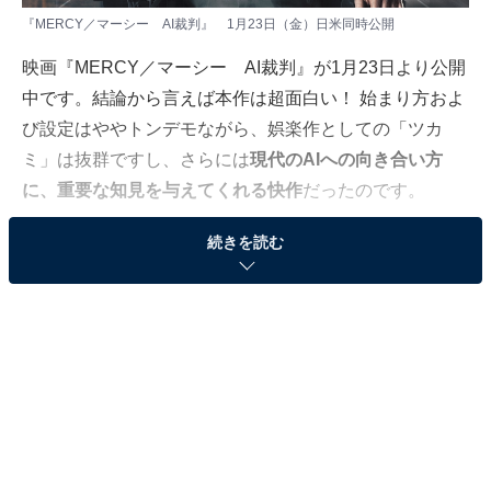
『MERCY／マーシー AI裁判』 1月23日（金）日米同時公開
映画『MERCY／マーシー AI裁判』が1月23日より公開
中です。結論から言えば本作は超面白い！ 始まり方およ
び設定はややトンデモながら、娯楽作としての「ツカ
ミ」は抜群ですし、さらには
現代のAIへの向き合い方
に、重要な知見を与えてくれる快作
だったのです。
続きを読む
「薬物使用の描写がみられる」という理由でPG12指定
がされていますが、それ以外では直接的な残酷描写や性
的な話題はほぼなく、字幕の漢字が読める年齢からであ
れば問題なく楽しめる作品でしょう。