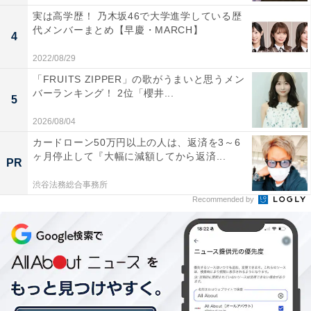
映像へアクセスする権限」が与えられているため、彼は
実は高学歴！ 乃木坂46で大学進学している歴
代メンバーまとめ【早慶・MARCH】
目の前のAI裁判官に音声で命令を出して、無実の証拠を
4
見つけようと奮闘する
のです。
2022/08/29
「FRUITS ZIPPER」の歌がうまいと思うメン
その上で、あらゆるポイントをしらみつぶしに捜査をし
バーランキング！ 2位「櫻井...
5
て、断片的な情報を集めていき、やがて「真実」に辿り
2026/08/04
着いていくという、「探偵もの」のツボを押さえた過程
カードローン50万円以上の人は、返済を3～6
にワクワクできるはず。離れた場所にいながらも主人公
ヶ月停止して『大幅に減額してから返済...
PR
の言葉を受けて行動する、同僚の女性警察官や、主人公
渋谷法務総合事務所
の娘といったサブキャラクターの行動も見逃せません。
Recommended by