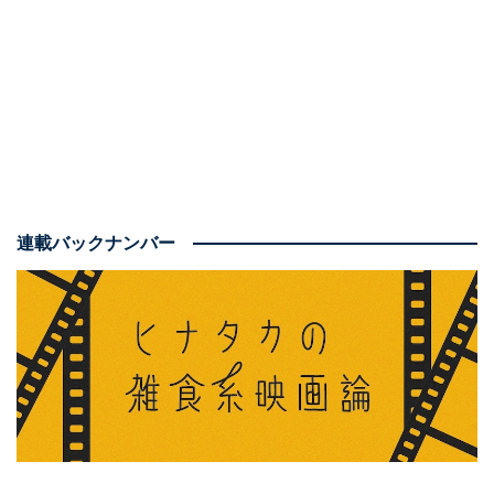
具体的な魅力を、決定的なネタバレにならない範囲で紹
介していきましょう。予備知識ゼロで見たい人は、先に
劇場へ駆けつけることをおすすめします。
連載バックナンバー
この記事の執筆者：
ヒナタカ
映画 ガイド
All About 映画ガイド。雑食系映画ライターとして「ねとらぼ」「マ
グミクス」「NiEW（ニュー）」など複数のメディアで執筆中。作
品の解説や考察、特定のジャンルのまとめ記事を担当。2022年「All
...続きを読む
About Red Ball Award」のNEWS部門を受賞。
1：『search／サーチ』の発展形、AI裁判官×リア