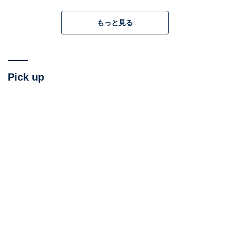
もっと見る
「AIが裁判官だけでなく陪審員と処刑人も兼ねている」
ことも含めて、はっきり言ってかなりムチャな物語の発
端ではありますが、そこは「シンプルにタイムリミット
Pick up
でハラハラさせるための設定」として、寛大な心で受け
入れてあげてほしいところです（願望）。
そこさえ乗り越えてしまえば、
初めからノンストップ＆
フルスロットルで展開する、映画『マイノリティ・リポ
ート』のような「追われながらも無実を証明しようとす
るサスペンス」として、映像的にも物語としても、すこ
ぶる面白く感じられるはず
ですから。