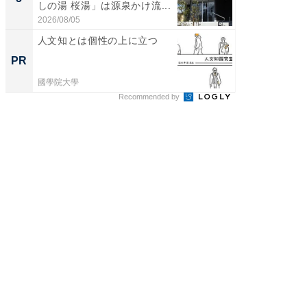
しの湯 桜湯」は源泉かけ流...
賀ゆめ
お...
2026/08/05
2026/08/0
人文知とは個性の上に立つ
おとな
れる、
PR
PR
づくり
國學院大學
住友生命
Recommended by