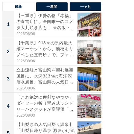
最新
一週間
一ヶ月
【三重県】伊勢名物「赤福」
【兵庫
の直営店に、全国唯一のコメ
ーメン
1
1
ダ大判焼き店も！ 東名阪・
再現した
伊...
道...
2026/08/06
2026/08/0
【千葉県】918㎡の県内最大
【三重
級マーケットから、廃校をリ
「鈴鹿天
2
2
ノベした直売所まで。ファ
は100
ー...
2026/08/06
2026/08/0
立山連峰と富山湾を望む展望
「ミニオ
風呂に、水深333mの海洋深
ッグ！ 
3
3
層水風呂。富山県の人気日
ど、夏限
帰...
2026/08/06
2026/08/0
「これ絶対に便利なやつや」
【埼玉
ダイソーの折り畳み式ランド
「行田天
4
4
リーバスケットが高評価「使
は和の
わ...
が...
2026/08/03
2026/08/0
【山梨県の人気日帰り温泉】
【石川
「山梨日帰り温泉 源泉かけ流
湯】「天
5
5