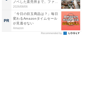
ノベした直売所まで。ファ
リーバ
ー...
わ...
2026/08/06
2026/08/0
「今日の目玉商品は？」毎日
「え、
変わるAmazonタイムセール
の？」8
PR
PR
が見逃せない
場！Ama
Amazon
Amazon
Recommended by