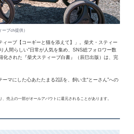
ーブch提供）
ティーブ【コーギーと猫を添えて】」
。柴犬・スティー
り人間らしい”日常が人気を集め、SNS総フォロワー数
籍化された
『柴犬スティーブ白書』
（辰巳出版）は、完
ーマにした心あたたまる2話を、飼い主“とーさん”への
り、売上の一部がオールアバウトに還元されることがあります。