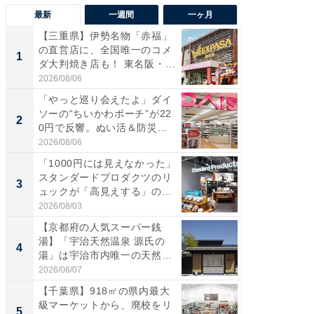
最新
一週間
一ヶ月
【三重県】伊勢名物「赤福」
【兵庫
の直営店に、全国唯一のコメ
ーメン
1
1
ダ大判焼き店も！ 東名阪・
再現した
伊...
道...
2026/08/06
2026/08/0
「やっと巡り会えたよ」ダイ
【三重
ソーの“ちいかわポーチ”が22
の直営
2
2
0円で反響。ぬい活＆防災...
ダ大判焼
伊...
2026/08/06
2026/08/0
「1000円には見えなかった」
【千葉県
スタンダードプロダクツのリ
級マー
3
3
ュックが「高見えする」の...
ノベし
ー...
2026/08/03
2026/08/0
【京都府の人気スーパー銭
立山連
湯】「宇治天然温泉 源氏の
風呂に、
4
4
湯」は宇治市内唯一の天然温
層水風
泉と...
帰...
2026/08/07
2026/08/0
【千葉県】918㎡の県内最大
「これ
級マーケットから、廃校をリ
ダイソ
5
5