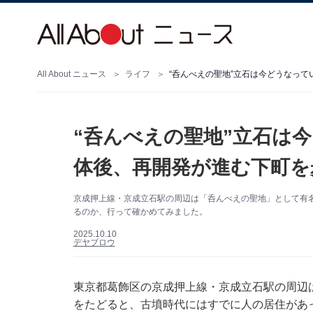
All About ニュース
ライフ
“呑んべえの聖地”立石は今どうなって
“呑んべえの聖地”立石は
体後、再開発が進む下町を
京成押上線・京成立石駅の周辺は「呑んべえの聖地」として有
るのか、行って確かめてみました。
2025.10.10
デヤブロウ
東京都葛飾区の京成押上線・京成立石駅の周辺
をたどると、古墳時代にはすでに人の居住があ