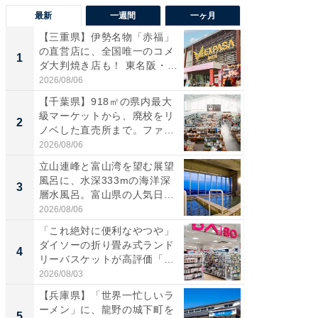
最新
一週間
一ヶ月
【三重県】伊勢名物「赤福」
【兵庫
の直営店に、全国唯一のコメ
ーメン
1
1
ダ大判焼き店も！ 東名阪・
再現した
伊...
道...
2026/08/06
2026/08/0
【千葉県】918㎡の県内最大
【三重
級マーケットから、廃校をリ
「鈴鹿天
2
2
ノベした直売所まで。ファ
は100
ー...
2026/08/06
2026/08/0
立山連峰と富山湾を望む展望
「ミニオ
風呂に、水深333mの海洋深
ッグ！ 
3
3
層水風呂。富山県の人気日
ど、夏限
帰...
2026/08/06
2026/08/0
「これ絶対に便利なやつや」
【埼玉
ダイソーの折り畳み式ランド
「行田天
4
4
リーバスケットが高評価「使
は和の
わ...
が...
2026/08/03
2026/08/0
【兵庫県】「世界一忙しいラ
【石川
ーメン」に、龍野の城下町を
湯】「天
5
5