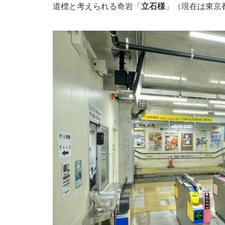
道標と考えられる奇岩「
立石様
」（現在は東京