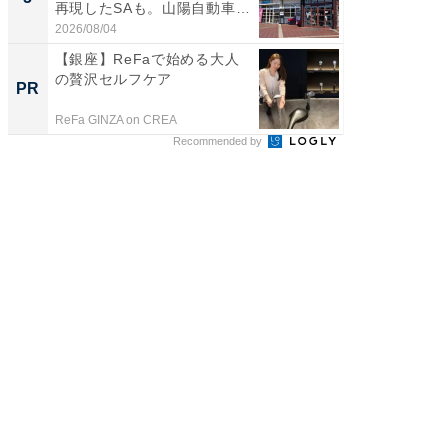
再現したSAも。山陽自動車
賀ゆめ
道...
お...
2026/08/04
2026/08/0
【銀座】ReFaで始める大人
上質な眠
の贅沢セルフケア
座で体感
PR
PR
ReFa GINZA on CREA
ReFa GIN
Recommended by