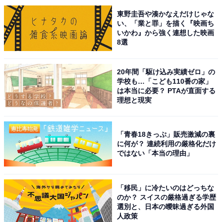
東野圭吾や湊かなえだけじゃな
い、「業と罪」を描く『映画ち
いかわ』から強く連想した映画
8選
20年間「駆け込み実績ゼロ」の
学校も…「こども110番の家」
は本当に必要？ PTAが直面する
理想と現実
「青春18きっぷ」販売激減の裏
駅前に限れば、富士ガーデンと合わせてある程度の商品はそろいます
に何が？ 連続利用の厳格化だけ
ではない「本当の理由」
また、駅と隣接する形でドラッグストア「ココカラファ
イン」も発見。ほかには駅の東西に1軒ずつある「まい
ばすけっと」や、駅東側の「ウェルシア」などを除け
「移民」に冷たいのはどっちな
のか？ スイスの厳格過ぎる学歴
ば、駅周辺に中規模の量販店は少なめの印象です。
選別と、日本の曖昧過ぎる外国
人政策