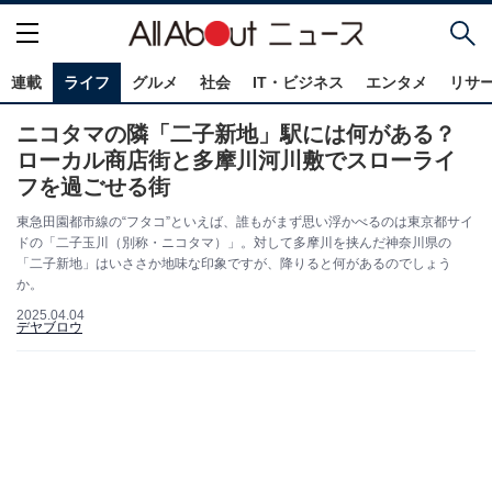
連載
ライフ
グルメ
社会
IT・ビジネス
エンタメ
リサ
ニコタマの隣「二子新地」駅には何がある？
ローカル商店街と多摩川河川敷でスローライ
フを過ごせる街
東急田園都市線の“フタコ”といえば、誰もがまず思い浮かべるのは東京都サイ
ドの「二子玉川（別称・ニコタマ）」。対して多摩川を挟んだ神奈川県の
「二子新地」はいささか地味な印象ですが、降りると何があるのでしょう
か。
2025.04.04
デヤブロウ