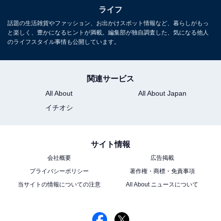
ライフ
と参詣（さんけい）の旅に出たそうです。
話題の生活雑貨やファッション、お出かけスポット情報など、暮らしがもっ
と楽しく、豊かになるヒントが満載。編集部が独自調査した、気になる他人
のライフスタイル事情も公開しています。
関連サービス
All About
All About Japan
イチオシ
サイト情報
会社概要
広告掲載
プライバシーポリシー
著作権・商標・免責事項
当サイトの情報についての注意
All About ニュースについて
駅の東西にコンパクトな商店街