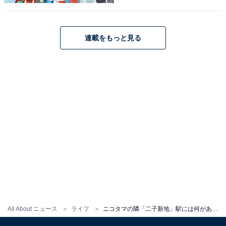
連載をもっと見る
旧街道沿いにはあちこちに歴史散策スポットも
駅の柱陰には「
川崎歴史ガイド
」として旧大山街道の案
内看板がひっそりと立っています。二子新地駅から田園
都市線に沿って続く道は、江戸時代には多摩丘陵（きゅ
うりょう）を登って丹沢（たんざわ）山地の大山まで続
All About ニュース
ライフ
ニコタマの隣「二子新地」駅には何がある？ ローカル商店街と多摩川河川敷でスローライフを過ごせる街
く道として利用され、多くの江戸庶民がここから大山へ