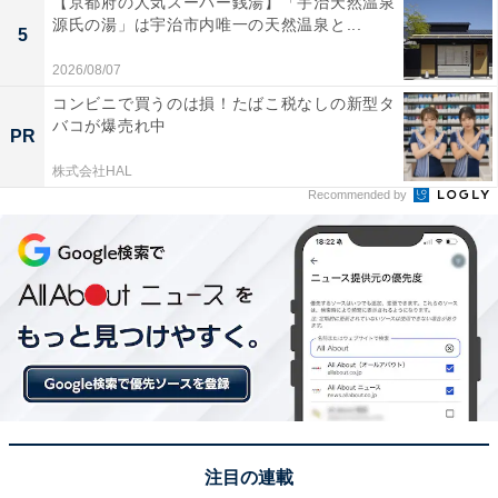
【京都府の人気スーパー銭湯】「宇治天然温泉
源氏の湯」は宇治市内唯一の天然温泉と...
5
2026/08/07
コンビニで買うのは損！たばこ税なしの新型タ
バコが爆売れ中
PR
株式会社HAL
Recommended by
小さなベンチもあるので、ちょっとした休憩にも
改札の向かいには「
富士ガーデン二子新地駅前店
」があ
ります。
注目の連載