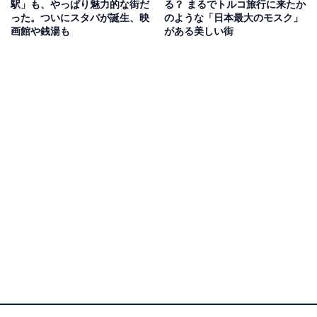
駅」も、やっぱり魅力的な街だ
る？ まるでトルコ旅行に来たか
った。ついにスタバが誕生、映
のような「日本最大のモスク」
画館や銭湯も
がある美しい街
こじんまりとした駅前にも江戸時代からの歴史が