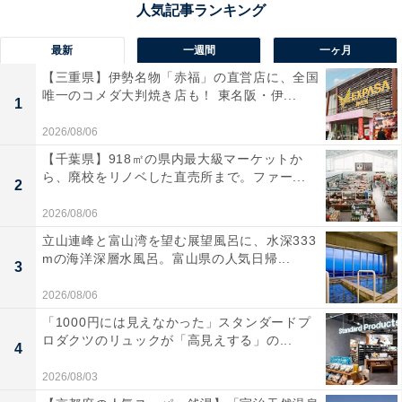
最新
一週間
一ヶ月
【三重県】伊勢名物「赤福」の直営店に、全国
唯一のコメダ大判焼き店も！ 東名阪・伊...
1
2026/08/06
【千葉県】918㎡の県内最大級マーケットか
ら、廃校をリノベした直売所まで。ファー...
2
2026/08/06
二子新地駅前はだいぶこざっぱり
立山連峰と富山湾を望む展望風呂に、水深333
mの海洋深層水風呂。富山県の人気日帰...
二子新地駅の改札周りは、東急線のガード下に設けられ
3
たシンプルな構造。多摩川を挟んで反対側の二子玉川駅
2026/08/06
とは正反対の、のんびりとした空気が駅前にも流れてい
「1000円には見えなかった」スタンダードプ
ます。
ロダクツのリュックが「高見えする」の...
4
2026/08/03