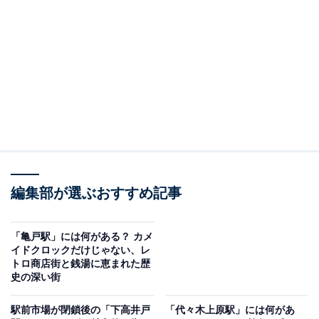
二子新地駅（筆者撮影、以下同）
二子新地駅周辺の家賃相場は駅徒歩10分以内、築年数10
年以内でワンルームが約8.1万円、1LDKで約12.6万円、
2LDKは約14.7万円。（SUUMO、2025年3月24日確
認）。田園都市線中での家賃相場はほぼ中間で、二子玉
川駅と比べると数千円ほど安め。川を1つ隔てただけで
結構お得になりますね。
編集部が選ぶおすすめ記事
二子新地駅は1927年に玉川電気鉄道溝ノ口線（現在の田
園都市線）に停留所として誕生し、1943年に鉄道駅へ昇
「亀戸駅」には何がある？ カメ
格。江戸時代の頃は静かな田園地帯であり、そこに新し
イドクロックだけじゃない、レ
トロ商店街と銭湯に恵まれた歴
い歓楽街（関西圏の呼び方で「新地」）が開かれたこと
史の深い街
が駅名の由来になったそうです。
駅前市場が閉鎖後の「下高井戸
「代々木上原駅」には何があ