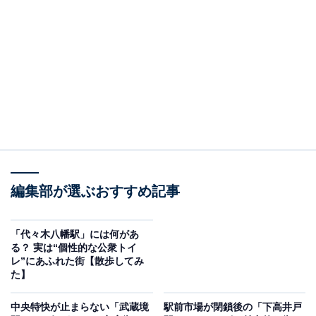
代々木上原駅（筆者撮影、以下同）
代々木上原駅周辺の家賃相場は駅徒歩10分以内、築年数
編集部が選ぶおすすめ記事
10年以内でワンルームが約9.6万円、1LDKで約19.4万
円、2LDKは約24.1万円となっています。（SUUMO、
「代々木八幡駅」には何があ
2025年2月4日確認）。小田急線内では家賃相場がトップ
る？ 実は“個性的な公衆トイ
クラスに高く、起点である新宿駅と比べても3〜4000円
レ”にあふれた街【散歩してみ
た】
ほど割高。家賃からも高級住宅街ぶりが分かりますね。
中央特快が止まらない「武蔵境
駅前市場が閉鎖後の「下高井戸