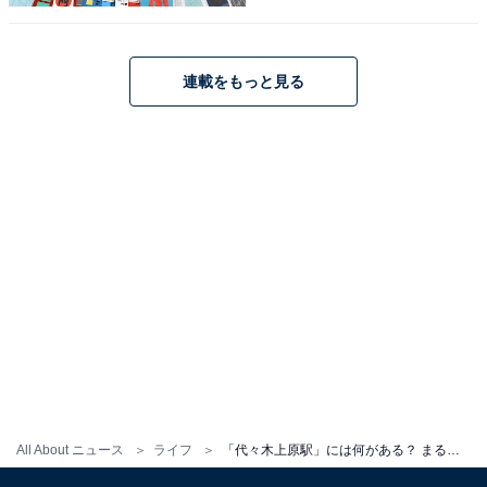
されています。
連載をもっと見る
駅前は坂だらけ
代々木上原駅周辺の特徴は、坂道の多さ。
駅周辺と小田
急線沿いが低く、そこから南北へ上り坂になっていま
All About ニュース
ライフ
「代々木上原駅」には何がある？ まるでトルコ旅行に来たかのような「日本最大のモスク」がある美しい街
す。小田急線沿いが谷間にあたり、そこから南北方向へ