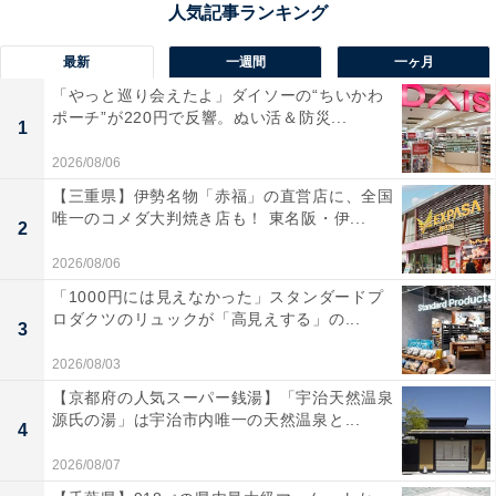
最新
一週間
一ヶ月
「やっと巡り会えたよ」ダイソーの“ちいかわ
ポーチ”が220円で反響。ぬい活＆防災...
1
2026/08/06
【三重県】伊勢名物「赤福」の直営店に、全国
唯一のコメダ大判焼き店も！ 東名阪・伊...
2
2026/08/06
「1000円には見えなかった」スタンダードプ
ロダクツのリュックが「高見えする」の...
3
2026/08/03
【京都府の人気スーパー銭湯】「宇治天然温泉
源氏の湯」は宇治市内唯一の天然温泉と...
4
入居テナントはそこそこ多め
2026/08/07
駅直結の商業施設「
アコルデ代々木上原
」は1993年の開