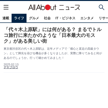
連載
ライフ
グルメ
社会
IT・ビジネス
エンタメ
リサ
「代々木上原駅」には何がある？ まるでトル
コ旅行に来たかのような「日本最大のモス
ク」がある美しい街
東京都渋谷区の代々木上原駅は、近年メディアで「都心と直近の高級タウ
ン」として脚光を浴びる機会が多くなりましたが、実際に降りてみると何が
あるのでしょうか。行って確かめてみました！
2025.02.13
デヤブロウ