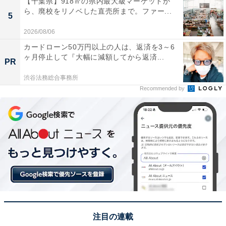
【千葉県】918㎡の県内最大級マーケットか
業。2023年7月にリニューアルオープンしてから約1年半
ら、廃校をリノベした直売所まで。ファー...
5
ほどであり、施設内の雰囲気は清潔＆華やかです。
2026/08/06
カードローン50万円以上の人は、返済を3～6
ヶ月停止して『大幅に減額してから返済...
PR
渋谷法務総合事務所
Recommended by
駅を出てすぐ買い物できて便利
テナントはスーパーマーケット「
Odakyu OX
」をはじ
め、「サンマルクカフェ」「スターバックスコーヒー」
注目の連載
「ダイソー」「カルディ」など、複数の飲食店・カフ