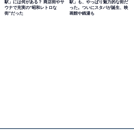
駅の開業は小田急線の開業と同じ1927年。当初は「
代々
駅」には何がある？ 商店街やサ
駅」も、やっぱり魅力的な街だ
ウナで充実の“昭和レトロな
った。ついにスタバが誕生、映
幡上原（よよはたうえはら）駅
」という名前で、1941年
街”だった
画館や銭湯も
に現在の名前になったそうです。
代々木上原は「坂道」の街