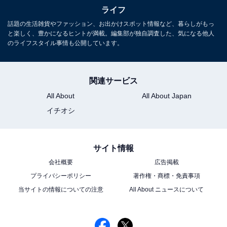
ライフ
登り坂という地形となっています。
話題の生活雑貨やファッション、お出かけスポット情報など、暮らしがもっ
と楽しく、豊かになるヒントが満載。編集部が独自調査した、気になる他人
のライフスタイル事情も公開しています。
関連サービス
All About
All About Japan
イチオシ
サイト情報
会社概要
広告掲載
ちょっと離れた住宅街も坂だらけ
プライバシーポリシー
著作権・商標・免責事項
元より多摩丘陵の延長部分として台地と谷が多い地形だ
当サイトの情報についての注意
All About ニュースについて
った上に、かつて流れていた渋谷川の支流が地形を削る
形で、現在の坂が多い地形になったのだとか。代々木上