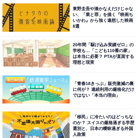
ェ・ショップが入っています。特に、代々木上原駅近辺
東野圭吾や湊かなえだけじゃな
い、「業と罪」を描く『映画ち
は中規模以上の量販店に乏しいため、スーパーや100均
いかわ』から強く連想した映画
がここに入っているのは助かりますね。
8選
20年間「駆け込み実績ゼロ」の
学校も…「こども110番の家」
は本当に必要？ PTAが直面する
理想と現実
「青春18きっぷ」販売激減の裏
に何が？ 連続利用の厳格化だけ
ではない「本当の理由」
「移民」に冷たいのはどっちな
のか？ スイスの厳格過ぎる学歴
「代々木上原」のイメージに反してローカル感漂う駅前
選別と、日本の曖昧過ぎる外国
人政策
出口から先は、駅を南北から挟み込む形で商店街が形成