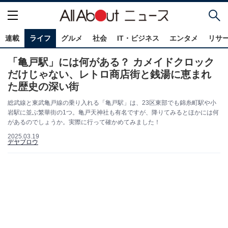
連載
ライフ
グルメ
社会
IT・ビジネス
エンタメ
リサ
「亀戸駅」には何がある？ カメイドクロック
だけじゃない、レトロ商店街と銭湯に恵まれ
た歴史の深い街
総武線と東武亀戸線の乗り入れる「亀戸駅」は、23区東部でも錦糸町駅や小
岩駅に並ぶ繁華街の1つ。亀戸天神社も有名ですが、降りてみるとほかには何
があるのでしょうか。実際に行って確かめてみました！
2025.03.19
デヤブロウ