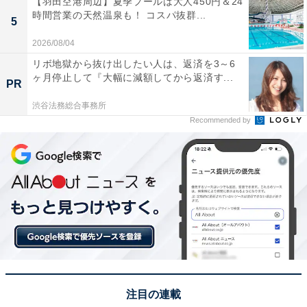
【羽田空港周辺】夏季プールは大人450円＆24
時間営業の天然温泉も！ コスパ抜群...
5
2026/08/04
リボ地獄から抜け出したい人は、返済を3～6
ヶ月停止して『大幅に減額してから返済す...
PR
「スターバックス」は店外テラス席もあります
渋谷法務総合事務所
JR〜東武の通路には「スターバックスコーヒー」や「成
Recommended by
城石井」などがあります。特にスターバックスは駅を出
てちょっと休憩したり、作業をしたりするのにちょうど
良さそうです。
注目の連載