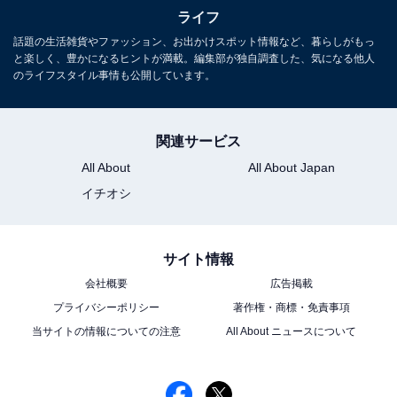
ライフ
話題の生活雑貨やファッション、お出かけスポット情報など、暮らしがもっ
と楽しく、豊かになるヒントが満載。編集部が独自調査した、気になる他人
のライフスタイル事情も公開しています。
関連サービス
All About
All About Japan
JRの総武線と貨物路線、東武線を一度に見られるビュースポット
イチオシ
亀戸周辺の街並みや線路を上階から一望でき、なかなか
の開放感です。
サイト情報
会社概要
広告掲載
プライバシーポリシー
著作権・商標・免責事項
当サイトの情報についての注意
All About ニュースについて