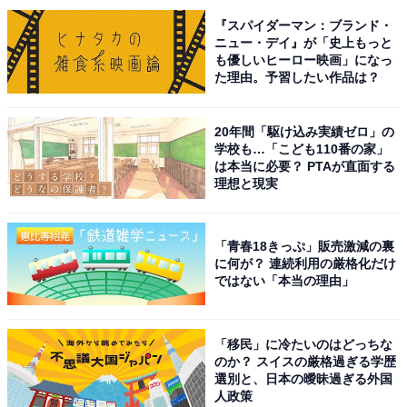
『スパイダーマン：ブランド・
ニュー・デイ』が「史上もっと
も優しいヒーロー映画」になっ
た理由。予習したい作品は？
20年間「駆け込み実績ゼロ」の
赤茶色の外壁が目立つアトレ
学校も…「こども110番の家」
は本当に必要？ PTAが直面する
この亀戸駅に直結する商業施設「
アトレ亀戸
」は2024年
理想と現実
に増床リニューアルしたばかり。ガラス窓を広く取った
開放的なデザインになっています。フロアは地下1～8階
とかなりの充実ぶり。「一風堂」「丸亀製麺」などの飲
「青春18きっぷ」販売激減の裏
に何が？ 連続利用の厳格化だけ
食店やカフェ、ほかドラッグストアやショップがありま
ではない「本当の理由」
す。
「移民」に冷たいのはどっちな
のか？ スイスの厳格過ぎる学歴
選別と、日本の曖昧過ぎる外国
人政策