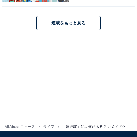
連載をもっと見る
屋上庭園内にも階段があり、建物内に入らずに7階から8階へ上がれます
また、7～8階には屋上庭園「
そらいどひろば
」もありま
す。2月の寒空の下でも、平日昼は家族連れが多め。
All About ニュース
ライフ
「亀戸駅」には何がある？ カメイドクロックだけじゃない、レトロ商店街と銭湯に恵まれた歴史の深い街