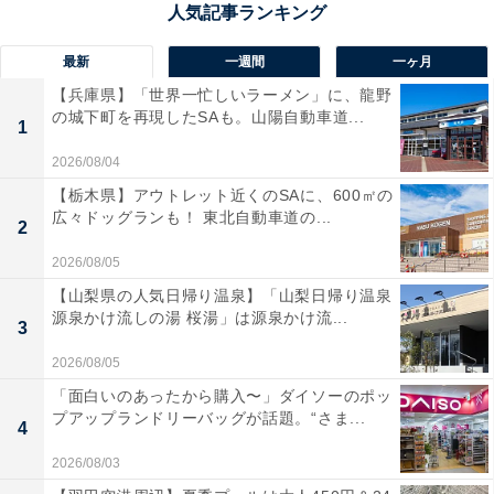
最新
一週間
一ヶ月
【兵庫県】「世界一忙しいラーメン」に、龍野
の城下町を再現したSAも。山陽自動車道...
1
2026/08/04
JR側の改札から東武線への案内が見えます
【栃木県】アウトレット近くのSAに、600㎡の
JRの亀戸駅と東武線の亀戸駅はほぼ隣接。JR側の改札を
広々ドッグランも！ 東北自動車道の...
2
出てすぐ右に行けば東武線です。
2026/08/05
【山梨県の人気日帰り温泉】「山梨日帰り温泉
源泉かけ流しの湯 桜湯」は源泉かけ流...
3
2026/08/05
「面白いのあったから購入〜」ダイソーのポッ
プアップランドリーバッグが話題。“さま...
4
2026/08/03