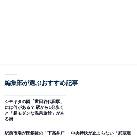
亀戸駅（筆者撮影、以下同）
ところで「亀戸」という漢字を読むとき、地名としての
「かめいど」を知らなければ、普通なら「かめど」と読
むのが自然ではありませんか？
亀戸エリアははるか昔、太平洋側でなく東京湾側に接続
していた頃の利根川河口に土砂が堆積してできた「亀島
（かめしま）」が成り立ちだそうです。これがさらなる
編集部が選ぶおすすめ記事
土砂堆積で河岸とつながって「亀村（かめむら）」とな
り、近くにあった井戸「亀ヶ井（かめがい）」と混同さ
れて「亀井戸（かめいど）」となり、やがて井の字が取
シモキタの隣「世田谷代田駅」
には何がある？ 駅から1分歩く
れて「亀戸（かめいど）」となったのだとか。
と「超モダンな温泉旅館」があ
る街
駅前市場が閉鎖後の「下高井戸
中央特快が止まらない「武蔵境