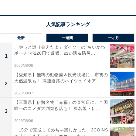
う。
このような「日々を円滑に回すための時間」が削られる
と、仕事か家庭かの選択を迫られるケースが増え、その
多くは女性に影響しやすいのではないかと思います。
最新
一週間
一ヶ月
「やっと巡り会えたよ」ダイソーの“ちいかわ
ポーチ”が220円で反響。ぬい活＆防災...
仕事と家庭はなんとか両立できても、例えば「このプロ
1
ジェクトへの参加は見送ろう」「今、管理職に昇進する
2026/08/06
のは厳しいかも……」という選択をせざるを得なくなる
【愛知県】無料の動物園＆観光牧場に、市初の
可能性もありますよね。
天然温泉も！ 高速道路のハイウェイオア...
2
2026/08/07
【三重県】伊勢名物「赤福」の直営店に、全国
唯一のコメダ大判焼き店も！ 東名阪・伊...
3
2026/08/06
「15分で完成してめちゃ楽しかった」3COINS