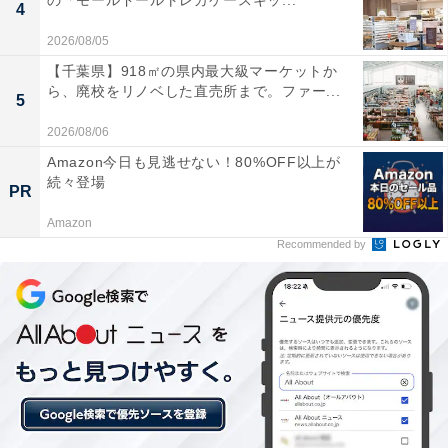
の「モールドールトレカケースキッ...
4
2026/08/05
【千葉県】918㎡の県内最大級マーケットか
ら、廃校をリノベした直売所まで。ファー...
5
2026/08/06
Amazon今日も見逃せない！80%OFF以上が
続々登場
女性が再び働き方の選択を迫られる可能性も
PR
Amazon
――
働いている本人の生き方への影響も大きいですが、
Recommended by
その家族の生活にも少なからず影響は出そうですね。
まさにその通りだと思います。例えば、近年不登校の児
童生徒の数が増加していますが、リモートワークだとお
子さんが不登校傾向にあっても家にいてあげられますよ
ね。それがなくなるのは親子双方に影響が大きいのでは
ないかと思います。