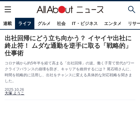
連載
ライフ
グルメ
社会
IT・ビジネス
エンタメ
リサ
出社回帰にどう立ち向かう？ イヤイヤ出社に
終止符！ ムダな通勤を逆手に取る「戦略的」
仕事術
コロナ禍から約5年半を経て高まる「出社回帰」の波。働く子育て世代がワー
クライフバランスの崩壊を防ぎ、キャリアを維持するには？ 尾石晴さんに、
時間を戦略的に活用し、出社をチャンスに変える具体的な対応戦略を聞きま
した。
2025.10.26
大塚 ようこ