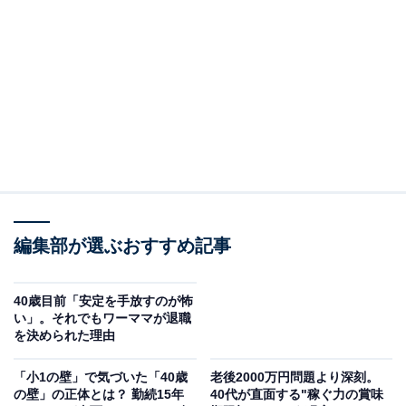
外資系メーカーに16年間勤務し、子持ちの管理職として
も活躍。現在はVoicy「学びの引き出しはるラジオ」で、
働く人や子育て中の人の悩みに寄り添い、具体的な解決
策を提案しているポスパム代表の尾石晴さんに、時代の
変化の捉え方や、私たちにできる「対応戦略」を伺いま
した。
※本記事で紹介している商品の購入やサービスの利用により、売上の一部が
オールアバウトに還元されることがあります。
出社回帰が私たちにもたらす変化
編集部が選ぶおすすめ記事
――
今年に入って、LINEヤフーがフルリモートを原則廃
40歳目前「安定を手放すのが怖
止するなど「出社回帰」の流れが目立つようになってき
い」。それでもワーママが退職
を決められた理由
ました。こうした動きは私たちの生活にどのような影響
を及ぼすと考えられますか？
「小1の壁」で気づいた「40歳
老後2000万円問題より深刻。
の壁」の正体とは？ 勤続15年
40代が直面する"稼ぐ力の賞味