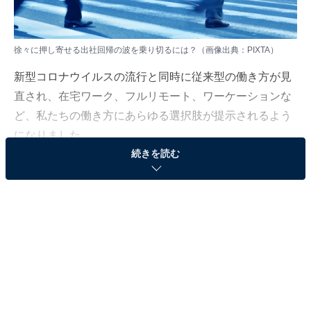
徐々に押し寄せる出社回帰の波を乗り切るには？（画像出典：PIXTA）
新型コロナウイルスの流行と同時に従来型の働き方が見
直され、在宅ワーク、フルリモート、ワーケーションな
ど、私たちの働き方にあらゆる選択肢が提示されるよう
になりました。
続きを読む
しかし、ここ最近、大企業を含めた多くの会社で「出社
回帰」という言葉が取り沙汰されるようになっていま
す。
働き方にとどまらず、生き方にすら影響を及ぼす「出社
回帰」の機運に、働くお父さん・お母さんはどう対応す
ればいいのでしょうか。