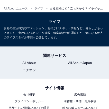
All About ニュース
ライフ
出社回帰にどう立ち向かう？ イヤイヤ出社に終止符！ ムダな通勤を逆手に取る「戦略的」仕事術
ライフ
話題の生活雑貨やファッション、お出かけスポット情報など、暮らしがもっ
と楽しく、豊かになるヒントが満載。編集部が独自調査した、気になる他人
のライフスタイル事情も公開しています。
関連サービス
All About
All About Japan
こちらもおすすめ
イチオシ
【脱・セルフブラック】「出社回帰」の波に飲
まれない！ ワーママの時間を守る「やらないこ
とリスト」戦略
サイト情報
会社概要
広告掲載
プライバシーポリシー
著作権・商標・免責事項
当サイトの情報についての注意
All About ニュースについて