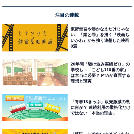
また、不登校ではなくても、親が家にいるというだけで
注目の連載
「いつでも帰れる」という安心感をもって学校に行けて
東野圭吾や湊かなえだけじゃな
いたお子さんもいるかもしれません。そういったお子さ
い、「業と罪」を描く『映画ち
んへの心理的負担はあるかもしれないですね。
いかわ』から強く連想した映画
8選
――
先ほど少し触れられましたが、女性の家庭内での負
担がコロナ禍以前の割合に戻ってしまうような予感もし
20年間「駆け込み実績ゼロ」の
学校も…「こども110番の家」
ます。
は本当に必要？ PTAが直面する
理想と現実
リモートワークが浸透したおかげで、男性の家庭内進
出、つまり夫婦間での家事の分担が進んだというご家庭
「青春18きっぷ」販売激減の裏
も多いのではないでしょうか。
に何が？ 連続利用の厳格化だけ
ではない「本当の理由」
出社回帰は性別関係なく影響を及ぼすものですから、こ
の5年間は夫がこなしてくれていた家事を、結局妻側が
「移民」に冷たいのはどっちな