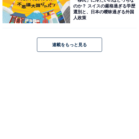
巻き取らないといけないという事態も起こるかもしれま
のか？ スイスの厳格過ぎる学歴
選別と、日本の曖昧過ぎる外国
せんよね。
人政策
このタイミングで、夫婦の時間の使い方を改めて話し合
う必要も出てくるかもしれません。
連載をもっと見る
出社日が増えたことにより、例えば平日は朝1時間、夜3
時間しか家事育児ができないのであれば、「わが家はそ
の中で何を優先するのか」を夫婦で話し合い、共通認識
を持っておくといいのかなと思います。
次ページ
出社を「戦略的」に活用しよう