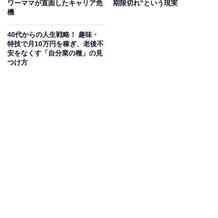
ワーママが直面したキャリア危
期限切れ"という現実
コロナ禍を経て、私たちにはさまざまな働き方の選択肢
機
が提示され、以前に比べて家事や育児、介護などと仕事
の両立ができるようになりました。
40代からの人生戦略！ 趣味・
特技で月10万円を稼ぎ、老後不
安をなくす「自分業の種」の見
しかし、最近の出社回帰の機運によって再び生活のバラ
つけ方
ンスが崩れてしまう人は少なくないと思います。ここ数
年得られていた「自分の時間」が急激に失われてしまう
恐れが出てきたということです。
例えば、子育て中のご家庭であれば、これまでお子さん
の保育園の送迎に使えていた時間が、ご自身の通勤時間
になってしまうということですから。
また、昼休みに銀行や市役所に行く、仕事の合間に荷物
を受け取るなどの日々の些細な、しかし欠かせない作業
をする時間も自然と失われてしまう恐れもあるでしょ