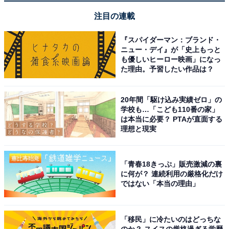
かは、自分ではなく市場が決めるからです。
注目の連載
「全然思い浮かばない！」という人は、他人から「上手
『スパイダーマン：ブランド・
ニュー・デイ』が「史上もっと
だね。すごいね」と言われたこと（絵がうまい、服のセ
も優しいヒーロー映画」になっ
ンスがいい、PCの入力が速い、ミスを見つけるのが早
た理由。予習したい作品は？
い、プレゼンで噛まないなど）を思い出して書いてみて
ください。
20年間「駆け込み実績ゼロ」の
学校も…「こども110番の家」
は本当に必要？ PTAが直面する
理想と現実
次ページ
次のステップは市場調査！
「青春18きっぷ」販売激減の裏
に何が？ 連続利用の厳格化だけ
ではない「本当の理由」
「移民」に冷たいのはどっちな
のか？ スイスの厳格過ぎる学歴