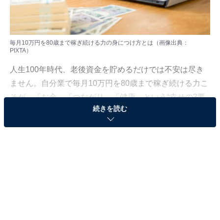
毎月10万円を80歳まで稼ぎ続ける力の身につけ方とは（画像出典：
PIXTA）
人生100年時代、老後資金を貯めるだけでは不安は尽き
ません。自分業で毎月10万円を80歳まで稼ぎ続ける力こ
そが、「お金」「つながり」「健康」という“幸せの3要
続きを読む
素”を満たす鍵となります。
では、どうやって自分業の「種」を見つければよいので
しょうか？
答えは意外にシンプル。これまであなたが最もお金と時
間を費やしてきたこと、他人から褒められた得意なこと
の中にヒントが隠れています。