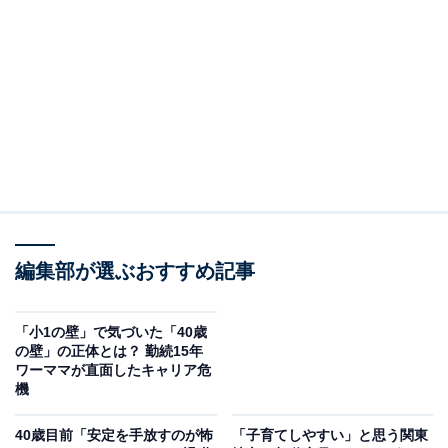
本記事では、
『「40歳の壁」を越える人生戦略』
（尾石
晴 著）から一部を抜粋し、身近なスキルから毎月10万円
の収益を生み出し続ける「種」の見つけ方を紹介しま
す。
※本記事で紹介している商品の購入やサービスの利用により、売上の一部が
オールアバウトに還元されることがあります。
毎月10万円になる自分業の「種」の見つけ方
「40歳の壁」を越えた先のキャリアには、「お金」「つ
編集部が選ぶおすすめ記事
ながり」「健康」の3つの要素が必要です。この3つは、
人間が幸せを感じる土台になるものだからです。
「小1の壁」で気づいた「40歳
の壁」の正体とは？ 勤続15年
ワーママが直面したキャリア危
金融庁による報告書を発端に「老後2000万円問題」が話
機
題になったのは、「お金」という土台をぐらつかせる話
だからです。もちろん、「お金」だけでなく、長く生き
40歳目前「安定を手放すのが怖
「子育てしやすい」と思う関東