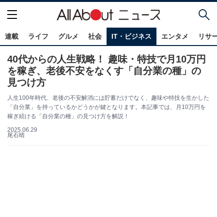
連載
ライフ
グルメ
社会
IT・ビジネス
エンタメ
リサ
40代からの人生戦略！ 趣味・特技で月10万円
を稼ぎ、老後不安をなくす「自分業の種」の
見つけ方
人生100年時代、老後の不安解消には貯蓄だけでなく、趣味や特技を生かした
「自分業」を持っているかどうかが鍵となります。本記事では、月10万円を
稼ぎ続ける「自分業の種」の見つけ方を解説！
2025.06.29
尾石晴