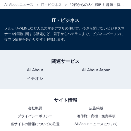
All About ニュース
IT・ビジネス
40代からの人生戦略！ 趣味・特技で月10万円を稼ぎ、老後不安をなくす「自分業の種」の見つけ方
1
2
IT・ビジネス
メルカリやLINEなど人気スマホアプリの使い方、今さら聞けないビジネスマ
ナーや転職に関する話題など、若手からベテランまで、ビジネスパーソンに
役立つ情報を分かりやすく解説します。
関連サービス
All About
All About Japan
イチオシ
サイト情報
会社概要
広告掲載
プライバシーポリシー
著作権・商標・免責事項
当サイトの情報についての注意
All About ニュースについて