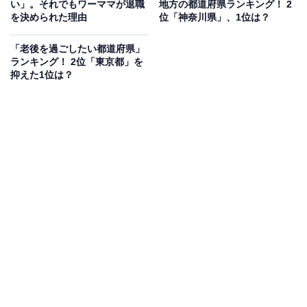
い」。それでもワーママが退職
地方の都道府県ランキング！ 2
るには、「健康」の土台がないと幸せではいられませ
を決められた理由
位「神奈川県」、1位は？
ん。
「老後を過ごしたい都道府県」
ランキング！ 2位「東京都」を
また、人生が70歳くらいで終わっていた時代には、会社
抑えた1位は？
や地域が「つながり」をもたらしてくれましたが、人生
100年時代になると、会社や地域のつながりだけでは足
りない（周りも死んでしまう）ので、人との「つなが
り」をつくれる力が重視されます。
個人的には、現役時代にがんばって老後の資金を貯めて
定年後を乗り切るより、「毎年120万円をどうやって80
歳まで稼ぎ続けるか」を設計したほうが幸せになれる確
率が高いと考えています。
そのほうが「お金」「つながり」「健康」の3つを満た
せる可能性が高いからです。