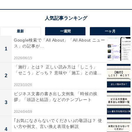
最新
一週間
一ヶ月
Google検索で「All About」「All About ニュー
ス」の記事が...
1
2026/06/15
「施行」とは？ 正しい読み方は「しこう」
「せこう」どっち？ 意味や「施工」との違...
2
2023/10/26
ビジネス文書の書き出し文例集 「時候の挨
拶」「頭語と結語」などのテンプレート
3
お金と時間を費やしてきたものが「種」
2024/04/09
｢お気になさらないでください｣の敬語は？ 使
ここで、皆さんが知りたいのは、自分にとって「お金」
い方や例文、言い換え表現を解説
「つながり」「健康」を満たす毎月10万円もらえるもの
4