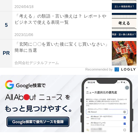
は何か？ ですよね。
2024/04/18
「考える」の類語・言い換えは？ レポートや
ビジネスで使える表現一覧
まずは10万円になる「種」を見つけることから始めまし
5
ょう。
2023/11/06
「玄関に〇〇を置いた後に宝くじ買いなさい」
紙やノートを用意して、自分が「今まで一番お金と時間
簡単に当選
PR
を使ってきたこと」を書き出してみてください。仕事で
合同会社デジタルファーム
もプライベートでもなんでも構いません。
Recommended by
お金や時間を費やしたことは、必ずあなたにとって「好
き」なことです。英語、ダンス、読書、絵画、旅行、経
理、営業、事務……。自分でも気がつかないうちに、知
識や経験、ノウハウがたまっているはずです。
コツは、「これは自分業になる？ お金になる？」という
視点を捨てることです。なぜなら、自分業になるかどう