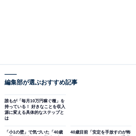
著）より一部抜粋し、人生の後半戦をどうデザインする
か、アラフォー世代が直面するこの課題をひもときま
す。
※本記事で紹介している商品の購入やサービスの利用により、売上の一部が
オールアバウトに還元されることがあります。
第二の職業人生をどう歩むか
アメリカの44歳から70歳までの3100万人以上が、個人的
なやりがい、継続的な収入、社会的な影響力を兼ね備え
編集部が選ぶおすすめ記事
た第二のキャリアを歩みたいと考えているそうです
（『LIFE DESIGN スタンフォード式 最高の人生設計』
ビル・バーネット、デイヴ・エヴァンス著、千葉敏生
誰もが「毎月10万円稼ぐ種」を
持っている！ 好きなことを収入
訳、早川書房刊より）。
源に変える具体的なステップと
は
人生100年時代の今は、誰もが必ず「40歳の壁」（もし
「小1の壁」で気づいた「40歳
40歳目前「安定を手放すのが怖
くは壁もどき）にぶつかります。そして、その「40歳の