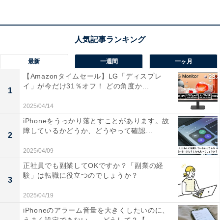
これから来る自分の老いや衰えていく体力・気力と折り
合うものでないと継続できないし、やりがいを持ち続け
られるのか、働き続けたいと思えるのか、不安は尽きな
最新
一週間
一ヶ月
い。それらが今の仕事の延長線上にあるとは、とても思
【Amazonタイムセール】LG「ディスプレ
えない……。
イ」が今だけ31％オフ！ どの角度か...
1
アラフォーになって、私も「40歳の壁」を意識するよう
2025/04/14
になり、第二の職業人生までを視野に入れ、自分の人生
iPhoneをうっかり落とすことがあります。故
障しているかどうか、どうやって確認...
の「あり方」を考えることが増えていきました。
2
2025/04/09
正社員でも副業してOKですか？「副業の経
験」は転職に役立つのでしょうか？
3
2025/04/19
iPhoneのアラーム音量を大きくしたいのに、