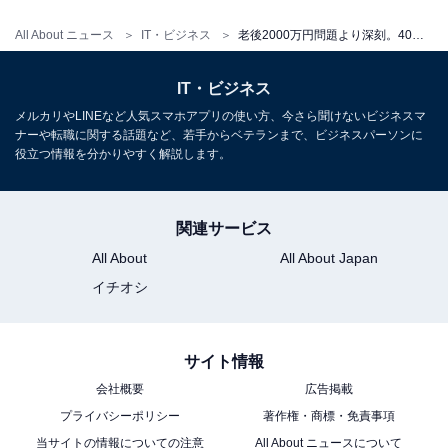
義のある仕事なのか？ わが社の製品で世の中が良くなる
All About ニュース
IT・ビジネス
老後2000万円問題より深刻。40代が直面する"稼ぐ力の賞味期限切れ"という現実
のか？ 子どもに誇りを持って説明できる仕事なのか？）
IT・ビジネス
・未来の自分のためになる仕事なのか？（社内調整スキ
メルカリやLINEなど人気スマホアプリの使い方、今さら聞けないビジネスマ
ルは抜群だけど、専門職でもない。会社にいる分には問
ナーや転職に関する話題など、若手からベテランまで、ビジネスパーソンに
役立つ情報を分かりやすく解説します。
題ないけど……）
ちなみに、ケインズ先生は、「最終的に人は週15時間労
関連サービス
働になる」「1つの仕事をみんなで分け合う時代が来
All About
All About Japan
る」とも述べています。
イチオシ
現在、多くの人が「40歳の壁」を感じてる理由は、「人
生100年時代」だけではありません。もう1つの理由は、
サイト情報
私たちの働き方に限界が来ているから、ともいえます。
会社概要
広告掲載
プライバシーポリシー
著作権・商標・免責事項
当サイトの情報についての注意
All About ニュースについて