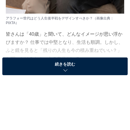
アラフォー世代はどう人生後半戦をデザインすべきか？（画像出典：
PIXTA）
皆さんは「40歳」と聞いて、どんなイメージが思い浮か
びますか？ 仕事では中堅となり、生活も順調。しかし、
ふと鏡を見ると「残りの人生も今の積み重ねでいい？」
と問いかけるもう一人の自分がいる……。
続きを読む
人生100年時代、誰もが「40歳の壁」にぶつかり、同時
に「第二の職業人生」という課題が立ちはだかります。
1930年にケインズが予言した「人の仕事がなくなる時
代」は既に到来し、多くの人が仕事のやりがいや社会的
意義を見失いかけています。
今回は、
『「40歳の壁」を越える人生戦略』
（尾石晴