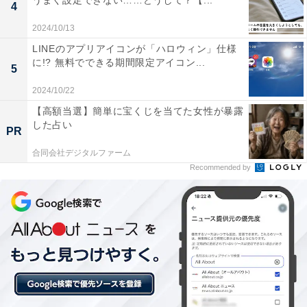
うまく設定できない……どうして？【...
4
2024/10/13
LINEのアプリアイコンが「ハロウィン」仕様
に!? 無料でできる期間限定アイコン...
5
2024/10/22
【高額当選】簡単に宝くじを当てた女性が暴露
した占い
「40歳の壁」にぶつかるもう1つの理由
PR
合同会社デジタルファーム
ケインズという有名な経済学者がいます。彼は、論文で
Recommended by
こんなことを書いています。
将来、技術の発展によって、人のほしい物はすべてつく
られ、人の仕事がなくなる時代が来る。しかし、社会シ
ステムによって、人間は長年仕事をするようにしつけら
れてきている。そのため、凡人ほど「暇な時間をどう使
うか」に困るようになる。