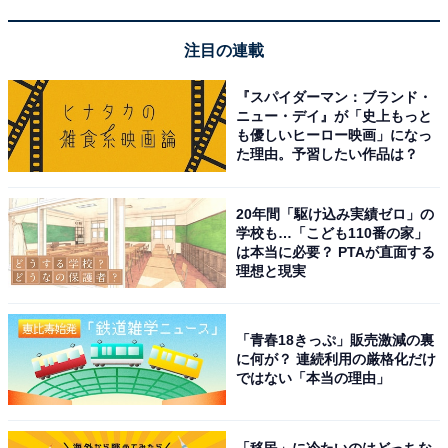
これが書かれたのは、なんと1930年。「え！ 現代じゃな
注目の連載
いの!?」と思いませんでしたか？ ケインズがいうところ
『スパイダーマン：ブランド・
の「人がすることがなくなる時代」がすでに到来してい
ニュー・デイ』が「史上もっと
るように感じます。
も優しいヒーロー映画」になっ
た理由。予習したい作品は？
さらに、ケインズは、この「人がすることがなくなる時
20年間「駆け込み実績ゼロ」の
代」を「2030年」としていました。皆さんはどう思いま
学校も…「こども110番の家」
すか？ 2030年まで待たなくても、もうその予兆を感じま
は本当に必要？ PTAが直面する
理想と現実
せんか？
たとえば、スマホの代表であるiPhoneが発売されたと
「青春18きっぷ」販売激減の裏
き、世界中の人がどよめきました。これまでの携帯電話
に何が？ 連続利用の厳格化だけ
ではない「本当の理由」
と全然違う！ 大きな革命でした。
その後、多くのメーカーがスマホ市場に参入して、毎年
「移民」に冷たいのはどっちな