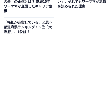
の壁」の正体とは？ 勤続15年
い」。それでもワーママが退職
壁」と向かい合うとき、「第二の職業人生を考える」と
ワーママが直面したキャリア危
を決められた理由
機
いう課題も一緒についてきます。
「福祉が充実している」と思う
なぜなら、「残りの人生」を考えたとき、24時間から睡
都道府県ランキング！ 2位「大
阪府」、1位は？
眠や食事などの生活時間を除くと、仕事の時間はもっと
も長いものだからです。
40歳以降の自分がどうありたいかを考えるとき、職業の
影響は大きいですよね。また、職業的自立は経済的自立
につながるため、重要なファクターでもあります。
定年まで、この仕事で食べていけるのか？ 定年を迎えた
後はどうするのか？ 同じ職種、職能だけでは限界や飽き
も感じるし、定年後のためにせっせと貯金をしたり、保
険に入ったりして、それらを切り崩しながら乗り切るの
も心もとない。