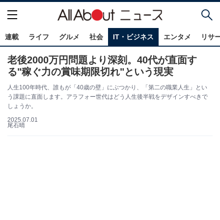
連載
ライフ
グルメ
社会
IT・ビジネス
エンタメ
リサ
老後2000万円問題より深刻。40代が直面す
る"稼ぐ力の賞味期限切れ"という現実
人生100年時代、誰もが「40歳の壁」にぶつかり、「第二の職業人生」とい
う課題に直面します。アラフォー世代はどう人生後半戦をデザインすべきで
しょうか。
2025.07.01
尾石晴