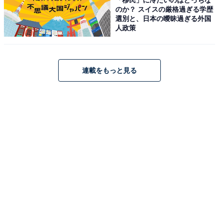
のか？ スイスの厳格過ぎる学歴
さまざまなスマホの新機種発表を繰り返しています。も
選別と、日本の曖昧過ぎる外国
はや「どこを改良したの？」と思っている人も少なくな
人政策
いのではないでしょうか。
日本の白物家電もそうですね。多くのモノやコトも、0
連載をもっと見る
を1にする時代は、ほぼ終わりが来ている。こねくり回
して、100を101にすることに労力が使われています。
こういった現象を見るたびに、ケインズ先生（敬意を表
して先生）に問われている気分になります。
・あなたは、その仕事にやりがいを感じているか？（入
社当時はやりがいのある仕事だったとしても、今は惰性
でやっていないか？）
・その仕事は、価値を生み出しているか？（社会的に意