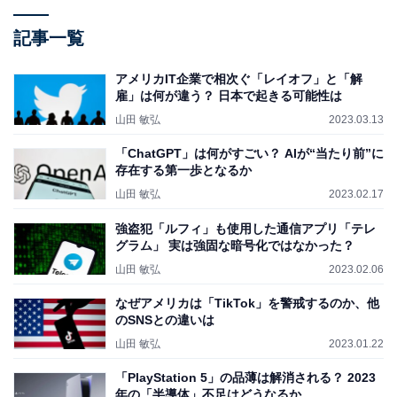
記事一覧
アメリカIT企業で相次ぐ「レイオフ」と「解
雇」は何が違う？ 日本で起きる可能性は
山田 敏弘
2023.03.13
「ChatGPT」は何がすごい？ AIが“当たり前”に
存在する第一歩となるか
山田 敏弘
2023.02.17
強盗犯「ルフィ」も使用した通信アプリ「テレ
グラム」 実は強固な暗号化ではなかった？
山田 敏弘
2023.02.06
なぜアメリカは「TikTok」を警戒するのか、他
のSNSとの違いは
山田 敏弘
2023.01.22
「PlayStation 5」の品薄は解消される？ 2023
年の「半導体」不足はどうなるか