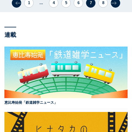
1
...
4
5
6
7
8
連載
恵比寿始発「鉄道雑学ニュース」