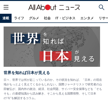
連載
ライフ
グルメ
社会
IT・ビジネス
エンタメ
リサ
世界を知れば日本が見える
日々、世界では何が起こっているのか。その状況を知れば、「日本」の現在
地がもっとよく見えてくるかもしれない。国際ジャーナリストで研究者の山
田敏弘が、国内外の政治、経済、社会問題、サイバー安全保障などを「そも
そも」の基礎知識から読み解き、そこから見える国際情勢、そして日本
の“今”を解説するコラム。