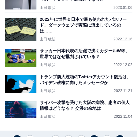
山田 敏弘
2023.01.06
2022年に世界＆日本で最も使われたパスワー
ド、ダークウェブで実際に流出しているの
は……
山田 敏弘
2022.12.16
サッカー日本代表の活躍で沸くカタールW杯、
世界ではなぜ批判されている？
山田 敏弘
2022.12.02
トランプ前大統領のTwitterアカウント復活は、
バイデン政権に向けたメッセージか
山田 敏弘
2022.11.21
サイバー攻撃を受けた大阪の病院、患者の個人
情報はどうなる？ 交渉の余地は
山田 敏弘
2022.11.04