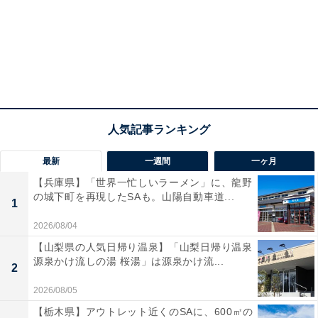
最新
一週間
一ヶ月
【兵庫県】「世界一忙しいラーメン」に、龍野
の城下町を再現したSAも。山陽自動車道...
1
2026/08/04
【山梨県の人気日帰り温泉】「山梨日帰り温泉
源泉かけ流しの湯 桜湯」は源泉かけ流...
2
2026/08/05
【栃木県】アウトレット近くのSAに、600㎡の