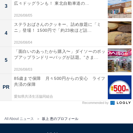
広々ドッグランも！ 東北自動車道の...
3
2026/08/05
ステラおばさんのクッキー、詰め放題に「ミ
ニ」登場！ 1500円で「約23枚ほど詰...
4
2026/08/04
「面白いのあったから購入〜」ダイソーのポッ
プアップランドリーバッグが話題。“さま...
5
2026/08/03
85歳まで保障 月々500円からの安心 ライフ
共済の保障
PR
愛知県共済生活協同組合
Recommended by
All About ニュース
坂上 恵のプロフィール