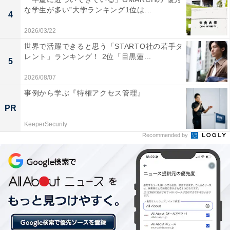
な学生が多い”大学ランキング1位は...
#平野レミの早わざレシピ
4
pic.twitter.com/2NGQk1Dv1o
2026/03/22
世界で活躍できると思う「STARTO社の若手タ
— 北川景子/ Keiko Kitagawa (@KKeiko_official)
レント」ランキング！ 2位「目黒蓮...
5
January 11, 2026
2026/08/07
事例から学ぶ『特権アクセス管理』
見事1位に輝いたのは、北川景子さんでした。1986年8月
PR
22日生まれ、兵庫県出身の女性俳優です。2003年に「美
少女戦士セーラームーン」でデビューしました。その
KeeperSecurity
Recommended by
後、『家売るオンナ』（日本テレビ系）などの人気作で
活躍しています。ふとした瞬間に見せる、すっと通った
鼻筋と端正な横顔の美しさも彼女の大きな魅力の一つで
す。
回答者コメント