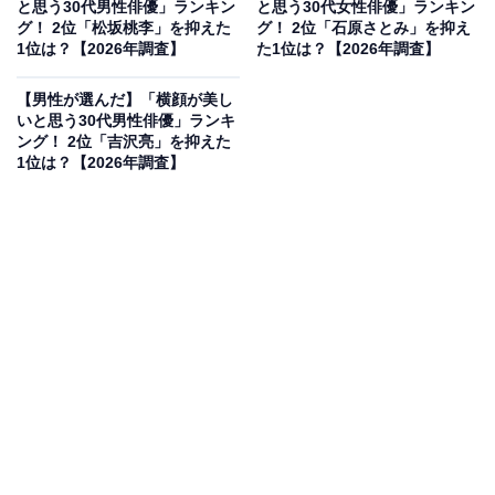
と思う30代男性俳優」ランキン
と思う30代女性俳優」ランキン
から」（50代男性／青森県）
グ！ 2位「松坂桃李」を抑えた
グ！ 2位「石原さとみ」を抑え
1位は？【2026年調査】
た1位は？【2026年調査】
【男性が選んだ】「横顔が美し
いと思う30代男性俳優」ランキ
「年齢を重ねながらも、笑顔の演技は、見ているも
ング！ 2位「吉沢亮」を抑えた
のの心を和ませてくれるから」（60代男性／兵庫
1位は？【2026年調査】
県）
「鼻が小さく可愛らしいのはもちろんだが、唇のふ
っくらさがいいから」（20代男性／宮城県）