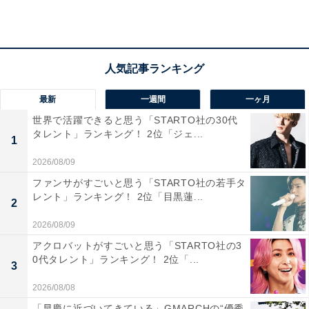
最新
一週間
一ヶ月
世界で活躍できると思う「STARTO社の30代
タレント」ランキング！ 2位「ジェ...
1
2026/08/09
1位：北川景子／65票
ファンサがすごいと思う「STARTO社の若手タ
レント」ランキング！ 2位「目黒蓮...
2
おはようございます☀
2026/08/09
かなり早起きでした😳
アクロバットがすごいと思う「STARTO社の3
0代タレント」ランキング！ 2位「...
3
今日は平野レミさんの番組に出ます。
2026/08/08
2026年の仕事始めです！
今年もよろしくお願いします💐
「早慶に近づいてきている」GMARCHの“優秀