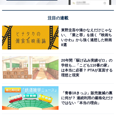
「横顔が整っていて率直に美しいと思うからです」
（40代男性／東京都）
注目の連載
東野圭吾や湊かなえだけじゃな
「シャープな鼻筋と完璧なフェイスラインの持ち主
い、「業と罪」を描く『映画ち
いかわ』から強く連想した映画
だと思うから」（40代男性／奈良県）
8選
20年間「駆け込み実績ゼロ」の
「シャープな顎と通った鼻筋が横顔に凛とした強さ
学校も…「こども110番の家」
は本当に必要？ PTAが直面する
を与え、洗練された大人の美しさを際立たせるから
理想と現実
だから」（40代男性／静岡県）
「青春18きっぷ」販売激減の裏
に何が？ 連続利用の厳格化だけ
ではない「本当の理由」
※回答者からのコメントは原文ママです
※記事内容は執筆時点のものです。最新の内容をご確認