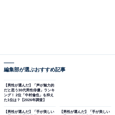
2位にランクインしたのは、石原さとみさんです。琴や
ピアノ、テニスを趣味・特技とする多才な一面を持って
います。デビュー以来、ドラマ、映画、舞台、さらには
声優まで幅広い分野で才能を発揮してきました。豊かな
表現力とともに、完璧なラインを描く美しい横顔も彼女
編集部が選ぶおすすめ記事
のエレガントな魅力を引き立てています。多彩な才能で
常に進化を続ける俳優です。
【男性が選んだ】「声が魅力的
だと思う30代男性俳優」ランキ
回答者コメント
ング！ 2位「中村倫也」を抑え
た1位は？【2026年調査】
「フェイスラインがやわらかく整っていて、横から
【男性が選んだ】「手が美しい
【男性が選んだ】「手が美しい
見たときの鼻筋や口元のバランスがとてもきれいだ