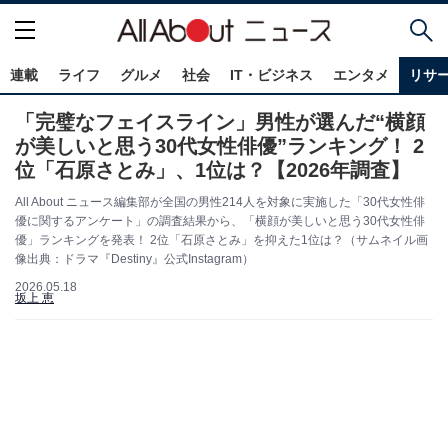
連載
ライフ
グルメ
社会
IT・ビジネス
エンタメ
リサ
「完璧なフェイスライン」男性が選んだ“横顔
が美しいと思う30代女性俳優”ランキング！ 2
位「石原さとみ」、1位は？【2026年調査】
All About ニュース編集部が全国の男性214人を対象に実施した「30代女性俳
優に関するアンケート」の調査結果から、「横顔が美しいと思う30代女性俳
優」ランキングを発表！ 2位「石原さとみ」を抑えた1位は？（サムネイル画
像出典：ドラマ『Destiny』公式Instagram）
2026.05.18
坂上 恵