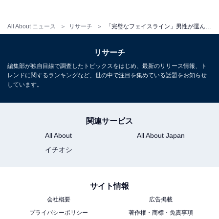
All About ニュース
リサーチ
「完璧なフェイスライン」男性が選んだ“横顔が美しいと思う30代女性俳優”ランキング！ 2位「石原さとみ」、1位は？【2026年調査】
リサーチ
編集部が独自目線で調査したトピックスをはじめ、最新のリリース情報、ト
レンドに関するランキングなど、世の中で注目を集めている話題をお知らせ
こちらもおすすめ
しています。
【男性が選んだ】「声が魅力的だと思う30代女
性俳優」ランキング！ 2位「長澤まさみ」を抑
えた1位は？【2026年調査】
関連サービス
All About
All About Japan
イチオシ
サイト情報
会社概要
広告掲載
1
2
プライバシーポリシー
著作権・商標・免責事項