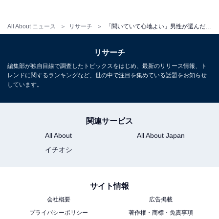
All About ニュース
リサーチ
「聞いていて心地よい」男性が選んだ“声が魅力的だと思う30代女性俳優”ランキング！ 2位「長澤まさみ」、1位は？【2026年調査】
次ページ
9位までのランキング結果を見る
リサーチ
編集部が独自目線で調査したトピックスをはじめ、最新のリリース情報、ト
レンドに関するランキングなど、世の中で注目を集めている話題をお知らせ
しています。
関連サービス
All About
All About Japan
イチオシ
サイト情報
会社概要
広告掲載
プライバシーポリシー
著作権・商標・免責事項