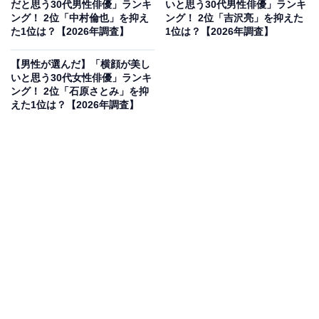
だと思う30代男性俳優」ランキ
いと思う30代男性俳優」ランキ
年見せるシリアスな役どころでの、少し低めで落ち
ング！ 2位「中村倫也」を抑え
ング！ 2位「吉沢亮」を抑えた
た1位は？【2026年調査】
1位は？【2026年調査】
着いたトーンにはハッとさせられます」（40代男性
／宮城県）
【男性が選んだ】「横顔が美し
いと思う30代女性俳優」ランキ
ング！ 2位「石原さとみ」を抑
えた1位は？【2026年調査】
「芯が通っていてハリがあり、透明感と力強さを同
時に感じさせる魅力的な声だから」（30代男性／富
山県）
「親近感を感じるしゃべり方発声をしていると思
う」（30代男性／茨城県）