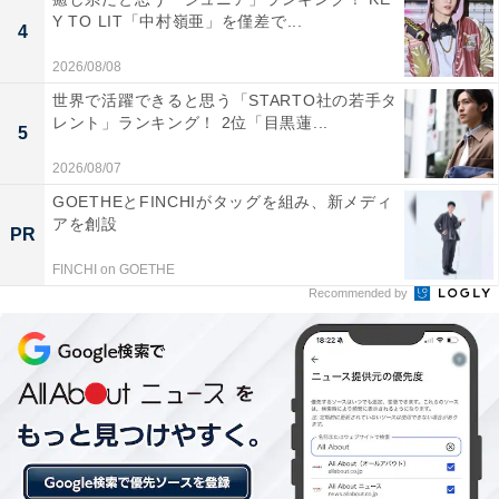
Y TO LIT「中村嶺亜」を僅差で...
4
2026/08/08
世界で活躍できると思う「STARTO社の若手タ
レント」ランキング！ 2位「目黒蓮...
5
2026/08/07
View this post on Instagram
GOETHEとFINCHIがタッグを組み、新メディ
アを創設
PR
FINCHI on GOETHE
Recommended by
見事1位を獲得したのは、新垣結衣さんでした。沖縄県