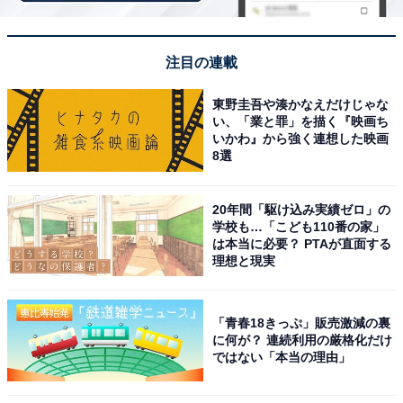
出身の新垣さんは、2005年の俳優デビュー以降、『リー
ガル・ハイ』（フジテレビ系）のようなコメディーから
NHK大河ドラマ『鎌倉殿の13人』のような重厚な作品ま
注目の連載
で幅広くこなします。彼女の魅力の1つは、耳に心地よ
く響く優しくて温かな声です。その包み込むような声質
東野圭吾や湊かなえだけじゃな
い、「業と罪」を描く『映画ち
が、演じるキャラクターに確かな説得力をもたらしてい
いかわ』から強く連想した映画
ます。
8選
回答者コメント
20年間「駆け込み実績ゼロ」の
学校も…「こども110番の家」
は本当に必要？ PTAが直面する
「柔らかくて安心感のある声で、聞いていて心地よ
理想と現実
いと感じます。強すぎない自然なトーンが、どんな
役にも馴染みやすいと思います」（30代男性／茨城
「青春18きっぷ」販売激減の裏
県）
に何が？ 連続利用の厳格化だけ
ではない「本当の理由」