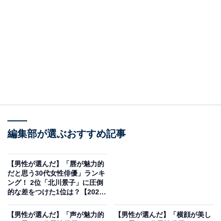
2位にランクインしたのは、長澤まさみさんです。静岡
県出身の女性俳優です。初主演映画『ロボコン』での新
人俳優賞をはじめ、『キングダム』などで日本アカデミ
ー賞最優秀助演女優賞に輝く実力派です。映像作品での
圧倒的な演技力に加え、『コクリコ坂から』や『SING/
編集部が選ぶおすすめ記事
シング』などでは声の出演も果たしています。登場人物
の感情を豊かに表現する、透明感と力強さを併せ持つ声
が魅力です。
【男性が選んだ】「唇が魅力的
だと思う30代女性俳優」ランキ
ング！ 2位「北川景子」に圧倒
回答者コメント
的な差をつけた1位は？【2026
年調査】
【男性が選んだ】「声が魅力的
【男性が選んだ】「横顔が美し
「明るい役の時の弾けるような声も素敵ですが、近