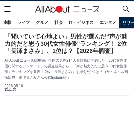
連載
ライフ
グルメ
社会
IT・ビジネス
エンタメ
リサ
「聞いていて心地よい」男性が選んだ“声が魅
力的だと思う30代女性俳優”ランキング！ 2位
「長澤まさみ」、1位は？【2026年調査】
All About ニュース編集部が全国の男性214人を対象に実施した「30代女性俳
優に関するアンケート」の調査結果から、「声が魅力的だと思う30代女性俳
優」ランキングを発表！ 2位「長澤まさみ」を抑えた1位は？（サムネイル画
像出典：長澤まさみさん公式Instagram）
2026.05.18
坂上 恵