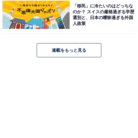
「線が細い感じだがとても優しい声で癒やされそ
「移民」に冷たいのはどっちな
う」（40代男性／大阪府）
のか？ スイスの厳格過ぎる学歴
選別と、日本の曖昧過ぎる外国
人政策
「メルティーキッスの声色が良かったので」（50代
男性／沖縄県）
連載をもっと見る
※回答者からのコメントは原文ママです
※記事内容は執筆時点のものです。最新の内容をご確認
ください
あわせて読みたい
【男性が選んだ】「声が魅力的な20代女性俳
優」ランキング！ 2位「今田美桜」を抑えた1
位は？【2026年調査】