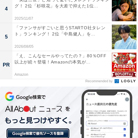
グ！ 2位「杉咲花」を大差で抑えた1位...
4
2025/11/07
「ファンサがすごいと思うSTARTO社タレン
ト」ランキング！ 2位「中島健人」を...
5
1位：青森魚菜センター 本店（青森市）／65票
2026/08/05
「え、こんなセールやってたの？」80％OFF
名物「元祖 青森のっけ丼」を楽しめる場所として、全国
以上が続々登場！Amazonの本気が...
的に高い知名度を誇ります。市場内を歩き回り、自分の
PR
好きな具材を少しずつご飯に乗せていく体験は観光のハ
Amazon
Recommended by
イライトにぴったり。陸奥湾で獲れた新鮮な魚介を自分
好みにカスタマイズできる、青森ならではのぜいたくな
食体験が支持されました。
回答者コメント
「自分だけのオリジナル海鮮丼をつくれる場所があ