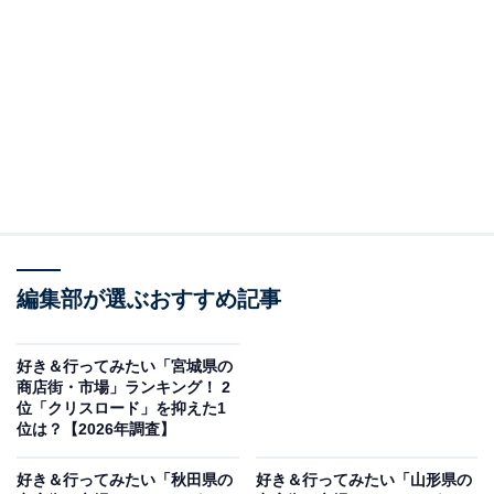
＞9位までの全ランキング結果を見る
この記事の執筆者：
坂上 恵
All About ニュースの編集者。オールアバウトに入社後、SNSトレン
ドにフォーカスした記事執筆やSEOライティングの経験を経て、の
ちにAll About ニュースチームのメンバーに加入。現在は旅行・カル
...続きを読む
チャー・エンタメなどを中心に企画編集を担当。東京都出身。居酒
屋巡りとスポーツ観戦が生きがい。
調査概要
編集部が選ぶおすすめ記事
調査期間：2026年5月7日
調査方法：インターネット調査
好き＆行ってみたい「宮城県の
商店街・市場」ランキング！ 2
調査対象：全国20〜60代の男女250人
位「クリスロード」を抑えた1
位は？【2026年調査】
※本調査は全国250人を対象に実施したもので、結
好き＆行ってみたい「秋田県の
好き＆行ってみたい「山形県の
果は回答者の意見を集計したものであり、全体の意