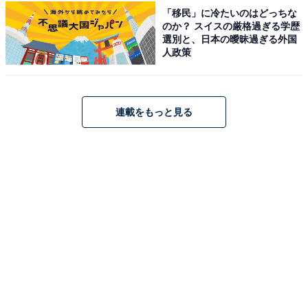
「移民」に冷たいのはどっちな
あわせて読みたい
のか？ スイスの厳格過ぎる学歴
選別と、日本の曖昧過ぎる外国
「高品質なお土産が一通り揃う」お土産が充
人政策
実している“北海道の道の駅”ランキング1位
が有能すぎる！【2026年調査】
連載をもっと見る
次ページ
9位までのランキング結果を見る