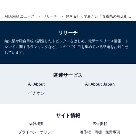
All About ニュース
リサーチ
好き＆行ってみたい「青森県の商店街・市場」ランキング！ 2位「新鮮市場」を抑えた1位は？【2026年調査】
リサーチ
こちらもおすすめ
編集部が独自目線で調査したトピックスをはじめ、最新のリリース情報、ト
レンドに関するランキングなど、世の中で注目を集めている話題をお知らせ
好き＆行ってみたい「岩手県の商店街・市場」
しています。
ランキング！ 2位「宮古市魚菜市場」、1位は？
【2026年調査】
関連サービス
All About
All About Japan
イチオシ
サイト情報
1
2
会社概要
広告掲載
プライバシーポリシー
著作権・商標・免責事項