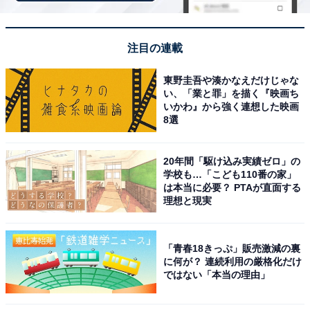
ると聞いたことがあり、行ってみたいと思っている
から」（30代女性／大阪府）
注目の連載
東野圭吾や湊かなえだけじゃな
「こちらで名物の『のっけ丼』を食べてみたいで
い、「業と罪」を描く『映画ち
いかわ』から強く連想した映画
す」（50代男性／埼玉県）
8選
20年間「駆け込み実績ゼロ」の
「海鮮物の販売で、とても盛り上がっている印象が
学校も…「こども110番の家」
は本当に必要？ PTAが直面する
あるから」（40代男性／香川県）
理想と現実
「青春18きっぷ」販売激減の裏
※回答者からのコメントは原文ママです
に何が？ 連続利用の厳格化だけ
ではない「本当の理由」
※記事内容は執筆時点のものです。最新の内容をご確認
ください