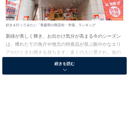
好き＆行ってみたい「青森県の商店街・市場」ランキング
新緑が美しく輝き、お出かけ気分が高まる今のシーズン
は、獲れたての魚介や地元の特産品が並ぶ賑やかなエリ
アがひときわ輝きを放ちます。多くの人に愛され、旅の
目的地としても外せない活気ある名所の数々に注目して
続きを読む
みました。
All About ニュース編集部では、2026年5月7日の期間、
全国20〜60代の男女250人を対象に、商店街・市場に関
するアンケートを実施しました。その中から、好き＆行
ってみたい「青森県の商店街・市場」ランキングの結果
をご紹介します。