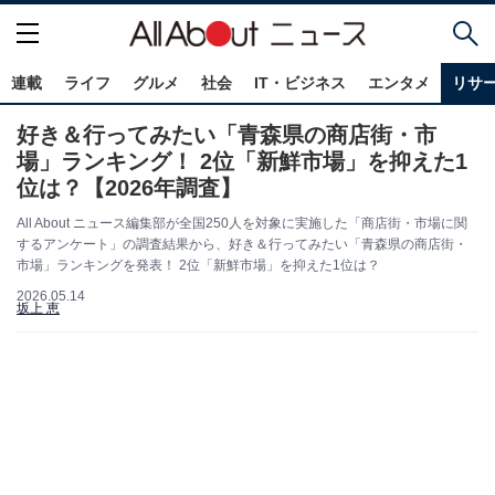
連載
ライフ
グルメ
社会
IT・ビジネス
エンタメ
リサ
好き＆行ってみたい「青森県の商店街・市
場」ランキング！ 2位「新鮮市場」を抑えた1
位は？【2026年調査】
All About ニュース編集部が全国250人を対象に実施した「商店街・市場に関
するアンケート」の調査結果から、好き＆行ってみたい「青森県の商店街・
市場」ランキングを発表！ 2位「新鮮市場」を抑えた1位は？
2026.05.14
坂上 恵