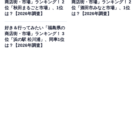
商店街・市場」ランキング！ 2
商店街・市場」ランキング！ 2
見を断定的に示すものではありません
位「秋田まるごと市場」、1位
位「酒田市みなと市場」、1位
は？【2026年調査】
は？【2026年調査】
好き＆行ってみたい「福島県の
商店街・市場」ランキング！ 3
2位：アウガ新鮮市場（青森市）／58票
位「浜の駅 松川浦」、同率1位
は？【2026年調査】
JR青森駅から徒歩すぐの「アウガ」地階にあり、抜群の
アクセスを誇る市場です。活きのよい魚介類や乾物、精
肉、野菜などが豊富にそろい、活気ある青森の食文化を
体感できます。地元客の利用も多く、対面販売ならでは
の会話を楽しみながら、特産のホタテや筋子などの買い
物を楽しめます。
回答者コメント
「新鮮な魚介や野菜が食べれそう」（40代男性／兵
庫県）