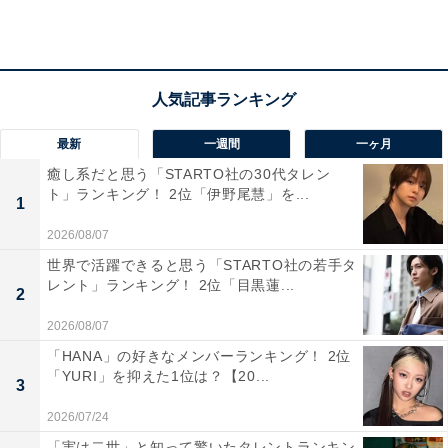
「新鮮な海の幸を楽しめる」（40代男性／東京都）
最新
一週間
一ヶ月
癒し系だと思う「STARTO社の30代タレン
「海鮮丼を食べたいから」（40代女性／宮城県）
ト」ランキング！ 2位「伊野尾慧」を...
1
2026/08/07
世界で活躍できると思う「STARTO社の若手タ
レント」ランキング！ 2位「目黒蓮...
2
2026/08/07
「HANA」の好きなメンバーランキング！ 2位
「YURI」を抑えた1位は？【20...
3
2026/07/24
「実は二世」と知って驚いたタレントランキン