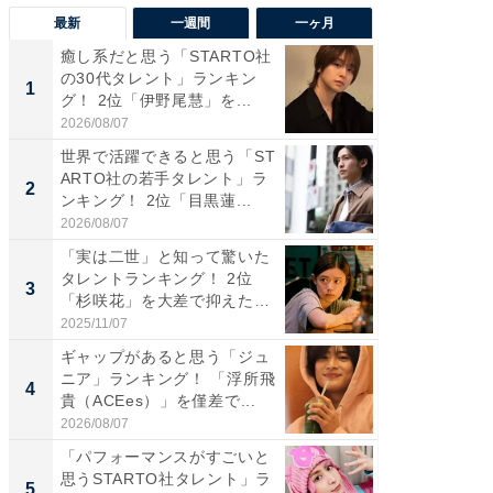
最新
一週間
一ヶ月
癒し系だと思う「STARTO社
癒し系だ
の30代タレント」ランキン
の若手
1
1
グ！ 2位「伊野尾慧」を...
グ！ 2
2026/08/07
2026/08/0
世界で活躍できると思う「ST
ギャップ
ARTO社の若手タレント」ラ
RTO社
2
2
ンキング！ 2位「目黒蓮...
キング！
2026/08/07
2026/08/0
「実は二世」と知って驚いた
「世界で
タレントランキング！ 2位
ARTO
3
3
「杉咲花」を大差で抑えた1
グ！ 2
位...
2025/11/07
2026/08/0
ギャップがあると思う「ジュ
身長を知
ニア」ランキング！ 「浮所飛
性俳優」
4
4
貴（ACEes）」を僅差で...
「鈴木
倒...
2026/08/07
2026/08/0
「パフォーマンスがすごいと
「ファン
思うSTARTO社タレント」ラ
ARTO
5
5