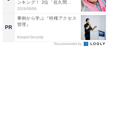
ンキング！ 2位「佐久間...
グ！ 2
2026/08/06
2026/08/0
事例から学ぶ『特権アクセス
事例か
管理』
管理』
PR
PR
KeeperSecurity
KeeperSec
Recommended by