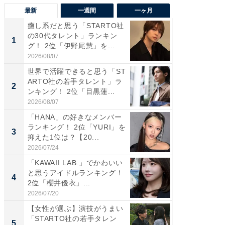
最新
一週間
一ヶ月
癒し系だと思う「STARTO社
癒し系だ
の30代タレント」ランキン
の若手
1
1
グ！ 2位「伊野尾慧」を...
グ！ 2
2026/08/07
2026/08/0
世界で活躍できると思う「ST
「パフ
ARTO社の若手タレント」ラ
思うST
2
2
ンキング！ 2位「目黒蓮...
ンキング
2026/08/07
2026/08/0
「HANA」の好きなメンバー
ギャップ
ランキング！ 2位「YURI」を
RTO社
3
3
抑えた1位は？【20...
キング！
2026/07/24
2026/08/0
「KAWAII LAB.」でかわいい
癒し系だ
と思うアイドルランキング！
の30代
4
4
2位「櫻井優衣」...
グ！ 2
2026/07/20
2026/08/0
【女性が選ぶ】演技がうまい
「ファン
「STARTO社の若手タレン
ARTO
5
5