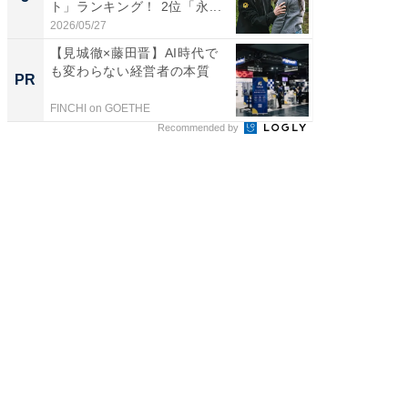
ト」ランキング！ 2位「永...
グ！ 2
2026/05/27
2026/08/0
【見城徹×藤田晋】AI時代で
【見城徹
も変わらない経営者の本質
も変わ
PR
PR
FINCHI on GOETHE
FINCHI o
Recommended by