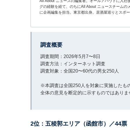
All About ニュースの編集者。オールアバウトに
グの経験を経て、のちにAll About ニュースチ
に企画編集を担当。東京都出身。居酒屋巡りとスポー
調査概要
調査期間：2026年5月7〜8日
調査方法：インターネット調査
調査対象：全国20〜60代の男女250人
※本調査は全国250人を対象に実施した
全体の意見を断定的に示すものではありま
2位：五稜郭エリア（函館市）／44票