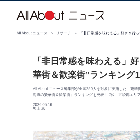
All About ニュース
リサーチ
「非日常感を味わえる」好き＆行って
「非日常感を味わえる」好
華街＆歓楽街”ランキング1
All About ニュース編集部が全国250人を対象に実施し
海道の繁華街＆歓楽街」ランキングを発表！ 2位「五稜郭エリ
2026.05.16
坂上 恵