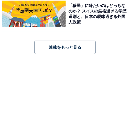
※回答者からのコメントは原文ママです
「移民」に冷たいのはどっちな
のか？ スイスの厳格過ぎる学歴
※記事内容は執筆時点のものです。最新の内容をご確認
選別と、日本の曖昧過ぎる外国
ください
人政策
あわせて読みたい
「短時間でも色々なお店を回れる」好き＆行
連載をもっと見る
ってみたい“青森県の繁華街＆歓楽街”ランキ
ング1位は？【2026年調査】
次ページ
10位までのランキング結果を見る