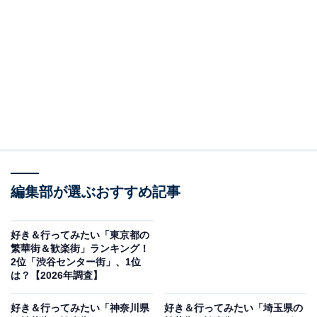
この記事の執筆者：
坂上 恵
All About ニュースの編集者。オールアバウトに入社後、SNSトレン
ドにフォーカスした記事執筆やSEOライティングの経験を経て、の
ちにAll About ニュースチームのメンバーに加入。現在は旅行・カル
...続きを読む
チャー・エンタメなどを中心に企画編集を担当。東京都出身。居酒
屋巡りとスポーツ観戦が生きがい。
調査概要
編集部が選ぶおすすめ記事
調査期間：2026年5月7日
調査方法：インターネット調査
調査対象：全国10〜60代の男女250人
好き＆行ってみたい「東京都の
繁華街＆歓楽街」ランキング！
2位「渋谷センター街」、1位
※本調査は全国250人を対象に実施したもので、結
は？【2026年調査】
果は回答者の意見を集計したものであり、全体の意
好き＆行ってみたい「神奈川県
好き＆行ってみたい「埼玉県の
見を断定的に示すものではありません