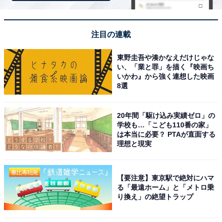
回答者コメント
「オシャレな飲み屋さんが多いので女子会がしやす
注目の連載
いから」（40代女性／京都府）
東野圭吾や湊かなえだけじゃな
い、「業と罪」を描く『映画ち
いかわ』から強く連想した映画
8選
「ショッピング施設、カフェ、飲食店など多数の店
があるから」（40代女性／兵庫県）
20年間「駆け込み実績ゼロ」の
学校も…「こども110番の家」
は本当に必要？ PTAが直面する
理想と現実
「飲食店や居酒屋が多く集まり、千葉駅周辺らしい
活気ある夜の雰囲気を楽しめるエリアだから」（40
代男性／静岡県）
【要注意】東京駅で絶対にハマ
る「最遠ホーム」と「メトロ乗
り換え」の絶望トラップ