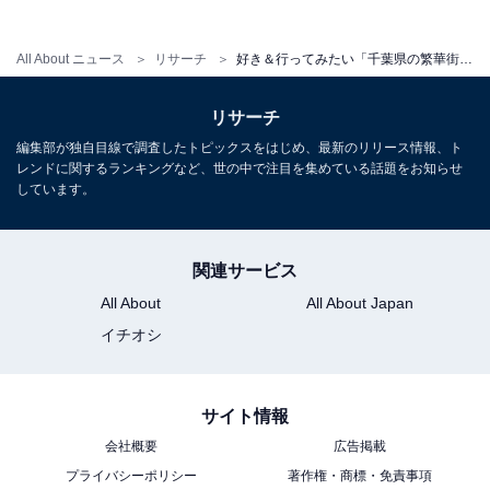
All About ニュース
リサーチ
好き＆行ってみたい「千葉県の繁華街＆歓楽街」ランキング！ 2位「柏駅東口繁華街」、1位は？【2026年調査】
リサーチ
編集部が独自目線で調査したトピックスをはじめ、最新のリリース情報、ト
レンドに関するランキングなど、世の中で注目を集めている話題をお知らせ
しています。
こちらもおすすめ
関連サービス
好き＆行ってみたい「栃木県の繁華街＆歓楽
街」ランキング！2位「宇都宮駅東口エリア」、
All About
All About Japan
1位は？【2026年調査】
イチオシ
サイト情報
会社概要
広告掲載
プライバシーポリシー
著作権・商標・免責事項