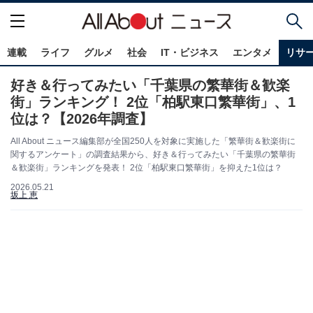
連載
ライフ
グルメ
社会
IT・ビジネス
エンタメ
リサ
好き＆行ってみたい「千葉県の繁華街＆歓楽
街」ランキング！ 2位「柏駅東口繁華街」、1
位は？【2026年調査】
All About ニュース編集部が全国250人を対象に実施した「繁華街＆歓楽街に
関するアンケート」の調査結果から、好き＆行ってみたい「千葉県の繁華街
＆歓楽街」ランキングを発表！ 2位「柏駅東口繁華街」を抑えた1位は？
2026.05.21
坂上 恵