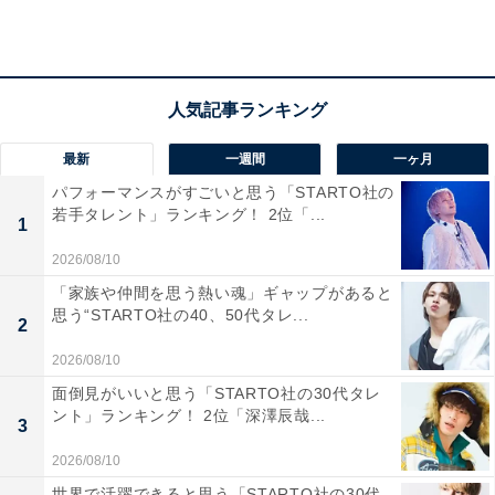
「若者文化が根付いており、歩行者天国のような開
放感の中でショッピングや食事を自由に満喫できる
から」（60代男性／埼玉県）
最新
一週間
一ヶ月
パフォーマンスがすごいと思う「STARTO社の
若手タレント」ランキング！ 2位「...
「『千葉の渋谷』と呼ばれることもあるエリアで、
1
若者文化と昔ながらの飲み屋街文化が混ざっている
2026/08/10
のが魅力です」（50代男性／東京都）
「家族や仲間を思う熱い魂」ギャップがあると
思う“STARTO社の40、50代タレ...
2
2026/08/10
面倒見がいいと思う「STARTO社の30代タレ
ント」ランキング！ 2位「深澤辰哉...
3
2026/08/10
世界で活躍できると思う「STARTO社の30代