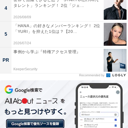
タレント」ランキング！ 2位「ジェ...
4
2026/08/09
「HANA」の好きなメンバーランキング！ 2位
「YURI」を抑えた1位は？【20...
5
2026/07/24
事例から学ぶ『特権アクセス管理』
PR
1位：千葉駅東口繁華街（千葉市中央区）／52票
KeeperSecurity
Recommended by
県庁所在地の中心部である千葉駅東口エリアが1位に輝
きました。駅の再開発により利便性が向上し、駅ビル
「ペリエ千葉」や周辺の百貨店、商店街が一体となって
にぎわいを見せています。ビジネス街としての顔を持ち
つつ、夜には多くの居酒屋や飲食店が明かりをともす、
県内最大級の繁華街です。