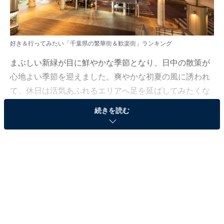
好き＆行ってみたい「千葉県の繁華街＆歓楽街」ランキング
まぶしい新緑が目に鮮やかな季節となり、日中の散策が
心地よい季節を迎えました。爽やかな初夏の風に誘われ
て、休日は活気あふれるエリアへ足を延ばしてみたくな
ります。
続きを読む
All About ニュース編集部では、2026年5月7日、全国
10〜60代の男女250人を対象に、繁華街＆歓楽街に関す
るアンケートを実施しました。その中から、好き＆行っ
てみたい「千葉県の繁華街＆歓楽街」ランキングの結果
をご紹介します。
＞10位までの全ランキング結果を見る