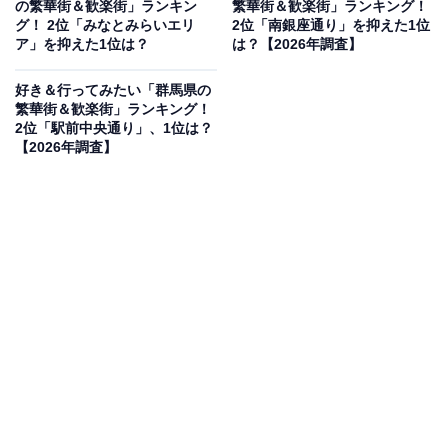
の繁華街＆歓楽街」ランキン
繁華街＆歓楽街」ランキング！
グ！ 2位「みなとみらいエリ
2位「南銀座通り」を抑えた1位
ア」を抑えた1位は？
は？【2026年調査】
2位：柏駅東口繁華街（柏市）／38票
好き＆行ってみたい「群馬県の
繁華街＆歓楽街」ランキング！
2位「駅前中央通り」、1位は？
「千葉の渋谷」とも称される柏駅周辺。特に東口エリア
【2026年調査】
は、大型百貨店やショッピングモールが隣接し、さらに
細い路地には個性的な古着屋やカフェ、飲食店が点在し
ています。若者からファミリー層まで幅広い世代が集ま
り、にぎやかさと居心地の良さが共存する千葉県北部の
中心的な繁華街です。
回答者コメント
「千葉有数の大繁華街で若者多い印象があるから」
（10代男性／大阪府）