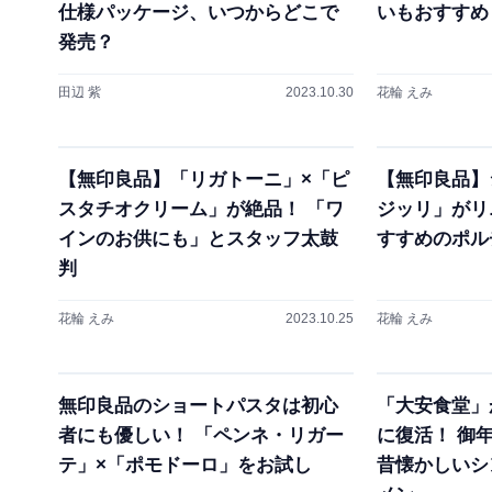
仕様パッケージ、いつからどこで
いもおすすめ
発売？
田辺 紫
2023.10.30
花輪 えみ
【無印良品】「リガトーニ」×「ピ
【無印良品】
スタチオクリーム」が絶品！ 「ワ
ジッリ」がリ
インのお供にも」とスタッフ太鼓
すすめのポル
判
花輪 えみ
2023.10.25
花輪 えみ
無印良品のショートパスタは初心
「大安食堂」
者にも優しい！ 「ペンネ・リガー
に復活！ 御
テ」×「ポモドーロ」をお試し
昔懐かしいシ