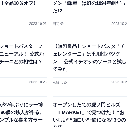
【全品10％オフ】
メン「蜂屋」は幻の1994年組だっ
た!?
2023.10.28
田辺 紫
2023.10.
ショートパスタ「フ
【無印良品】ショートパスタ「チ
ニューアル！ 公式お
ェレンターニ」は汎用性バツグ
チーニとの相性は？
ン！ 公式イチオシのソースと試し
てみた
2023.10.25
花輪 えみ
2023.10.
が27年ぶりにラー博
オープンしたての虎ノ門ヒルズ
年86歳の鉄人が作る、
「T-MARKET」で見つけた！ “お
ンプルな喜多方ラー
いしい”“面白い”“絵になる”3つの