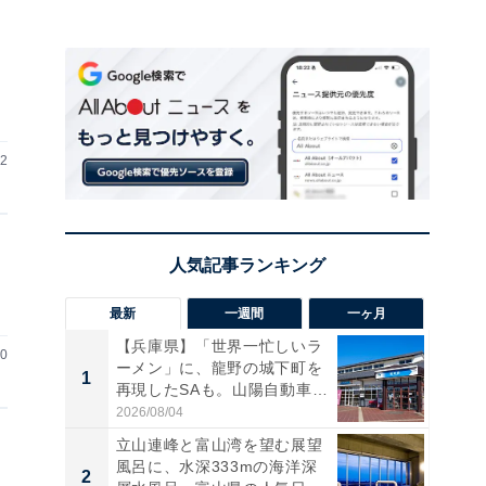
02
最新
一週間
一ヶ月
【兵庫県】「世界一忙しいラ
30
ーメン」に、龍野の城下町を
1
1
再現したSAも。山陽自動車
道...
2026/08/04
立山連峰と富山湾を望む展望
風呂に、水深333mの海洋深
2
2