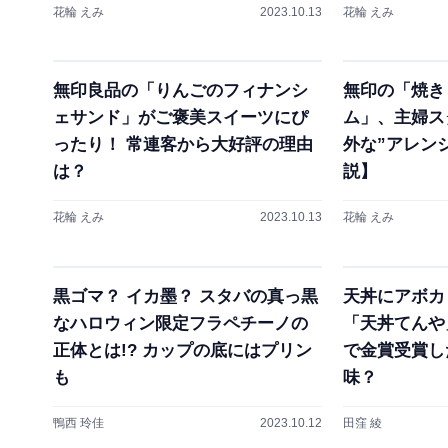
花輪 えみ
2023.10.13
花輪 えみ
無印良品の「りんごのフィナンシ
無印の「焼き
ェサンド」がご褒美スイーツにぴ
ム」、主婦ス
ったり！ 常連客から大好評の理由
外な”アレン
は？
説】
花輪 えみ
2023.10.13
花輪 えみ
黒ゴマ？ イカ墨？ スタバの真っ黒
天丼にアボカ
なハロウィン限定フラペチーノの
「天丼てんや
正体とは!? カップの底にはプリン
で金賞受賞し
も
味？
鴨西 玲佳
2023.10.12
田窪 綾