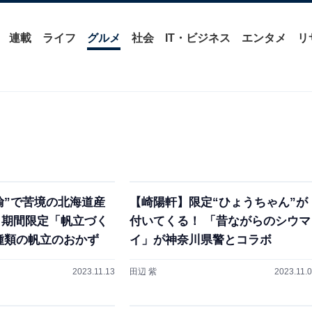
連載
ライフ
グルメ
社会
IT・ビジネス
エンタメ
リ
輸”で苦境の北海道産
【崎陽軒】限定“ひょうちゃん”が
 期間限定「帆立づく
付いてくる！ 「昔ながらのシウマ
種類の帆立のおかず
イ」が神奈川県警とコラボ
2023.11.13
田辺 紫
2023.11.