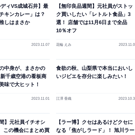
ルディVS成城石井】最
【無印良品週間】元社員がストッ
チキンカレー」は？
ク買いしたい「レトルト食品」3
推しはまさか
選！ 店舗では11月6日まで全品
10％オフ
2023.11.07
花輪 えみ
2023.11.
の中身が、まさかの
食欲の秋、山梨県で本当においし
? 新千歳空港の看板商
いジビエを存分に楽しみたい！
美味で大ヒット！
2023.11.01
江澤 香織
2023.10.
間】元社員イチオシ
【ラー博】クセはあるけどクセに
！ この機会にまとめ買
なる「焦がしラード」！ 旭川ラー