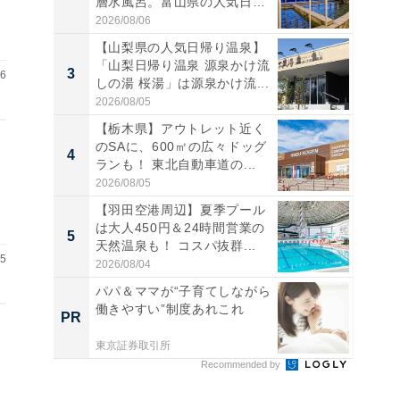
層水風呂。富山県の人気日
帰...
2026/08/06
【山梨県の人気日帰り温泉】
「山梨日帰り温泉 源泉かけ流
3
3
26
しの湯 桜湯」は源泉かけ流...
2026/08/05
【栃木県】アウトレット近く
のSAに、600㎡の広々ドッグ
4
4
ランも！ 東北自動車道の...
2026/08/05
【羽田空港周辺】夏季プール
は大人450円＆24時間営業の
5
5
天然温泉も！ コスパ抜群...
25
2026/08/04
パパ＆ママが“子育てしながら
働きやすい”制度あれこれ
PR
PR
東京証券取引所
Recommended by