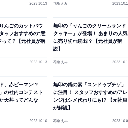
2023.10.13
花輪 えみ
2023.10.
りんごのカットバウ
無印の「りんごのクリームサンド
タッフおすすめの“意
クッキー」が登場！ あまりの人気
ジって？【元社員が解
に売り切れ続出!? 【元社員が解
説】
2023.10.13
花輪 えみ
2023.10.
ド、赤ピーマン!?
無印の鍋の素「スンドゥブチゲ」
」の社内コンテスト
に注目！ スタッフおすすめのアレ
た天丼ってどんな
ンジはシメ代わりにも!? 【元社員
が解説】
2023.10.10
花輪 えみ
2023.10.