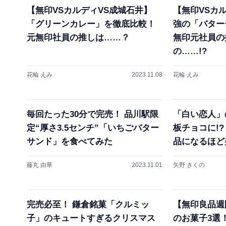
【無印VSカルディVS成城石井】
【無印VSカ
「グリーンカレー」を徹底比較！
強の「バター
元無印社員の推しは……？
無印元社員の
の……!?
花輪 えみ
2023.11.08
花輪 えみ
毎回たった30分で完売！ 品川駅限
「白い恋人」
定“厚さ3.5センチ”「いちごバター
板チョコに!
サンド」を食べてみた
品になるほど
藤丸 由華
2023.11.01
矢野 きくの
完売必至！ 鎌倉銘菓「クルミッ
【無印良品週
子」のキュートすぎるクリスマス
のお菓子3選