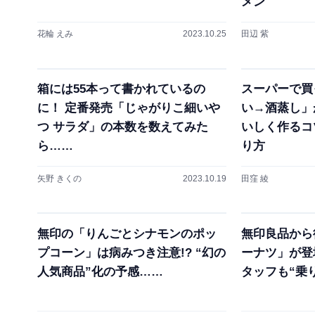
メン
花輪 えみ
2023.10.25
田辺 紫
箱には55本って書かれているの
スーパーで買
に！ 定番発売「じゃがりこ細いや
い→酒蒸し」
つ サラダ」の本数を数えてみた
いしく作るコ
ら……
り方
矢野 きくの
2023.10.19
田窪 綾
無印の「りんごとシナモンのポッ
無印良品から
プコーン」は病みつき注意!? “幻の
ーナツ」が登
人気商品”化の予感……
タッフも“乗り