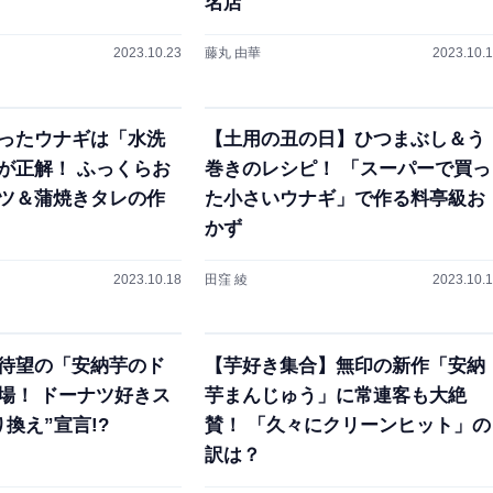
名店
2023.10.23
藤丸 由華
2023.10.
ったウナギは「水洗
【土用の丑の日】ひつまぶし＆う
が正解！ ふっくらお
巻きのレシピ！ 「スーパーで買っ
ツ＆蒲焼きタレの作
た小さいウナギ」で作る料亭級お
かず
2023.10.18
田窪 綾
2023.10.
待望の「安納芋のド
【芋好き集合】無印の新作「安納
場！ ドーナツ好きス
芋まんじゅう」に常連客も大絶
換え”宣言!?
賛！ 「久々にクリーンヒット」の
訳は？