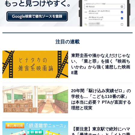
注目の連載
東野圭吾や湊かなえだけじゃな
い、「業と罪」を描く『映画ち
いかわ』から強く連想した映画
8選
20年間「駆け込み実績ゼロ」の
学校も…「こども110番の家」
は本当に必要？ PTAが直面する
理想と現実
【要注意】東京駅で絶対にハマ
る「最遠ホーム」と「メトロ乗