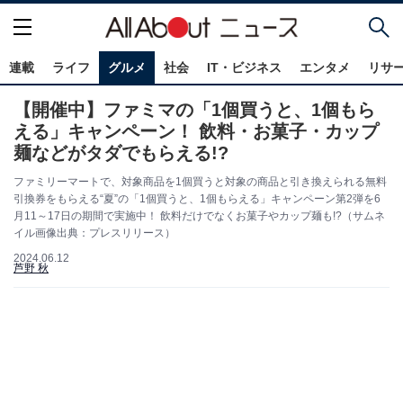
連載
ライフ
グルメ
社会
IT・ビジネス
エンタメ
リサ
【開催中】ファミマの「1個買うと、1個もら
える」キャンペーン！ 飲料・お菓子・カップ
麺などがタダでもらえる!?
ファミリーマートで、対象商品を1個買うと対象の商品と引き換えられる無料
引換券をもらえる“夏”の「1個買うと、1個もらえる」キャンペーン第2弾を6
月11～17日の期間で実施中！ 飲料だけでなくお菓子やカップ麺も!?（サムネ
イル画像出典：プレスリリース）
2024.06.12
芦野 秋