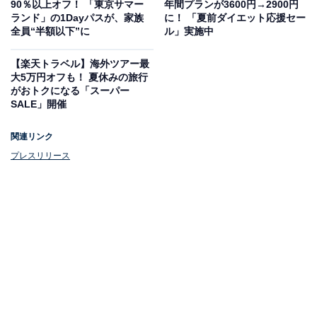
90％以上オフ！ 「東京サマー
年間プランが3600円→2900円
「1個買うと、1個もらえる」キャンペーン（画像出典：プレスリリース、
ランド」の1Dayパスが、家族
に！ 「夏前ダイエット応援セー
以下同）
全員“半額以下”に
ル」実施中
【楽天トラベル】海外ツアー最
大5万円オフも！ 夏休みの旅行
今回の交換対象は、第1弾からさらにパワーアップし、
がおトクになる「スーパー
SALE」開催
カップ麺もラインアップ！ ポケットタイプのお菓子やお
茶、コーヒーなど、昼休みに活躍しそうなアイテムが多
関連リンク
数あるので、普段からコンビニで済ませてるという人に
プレスリリース
はうってつけです。