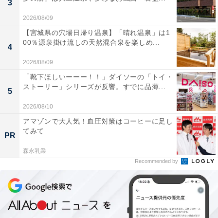
3
かも。引き換えレシートは何かと忘れがちなので、「常
2026/08/09
に財布の中にレシートを入れておく」「カレンダーやリ
【宮城県の穴場日帰り温泉】「晴れ温泉」は1
マインダー、メモなどの管理アプリで通知する」などの
00％源泉掛け流しの天然混合泉を楽しめ...
4
対策で、ぜひおトクに活用してください。
2026/08/09
第2弾の交換期間に重なる6月18～24日には、第3弾の発
「靴下ほしいーーー！！」ダイソーの「トイ・
ストーリー」シリーズが反響。すでに品薄...
券が始まります。こちらではどんな商品がラインアップ
5
するか楽しみですね。
2026/08/10
アマゾンで大人気！血圧対策はコーヒーに足し
てみて
PR
こちらもおすすめ
【ローソン】「盛りすぎチャレンジ」再来！ お
森永乳業
値段そのまま47％増量の“でからあげクン”も登
Recommended by
場