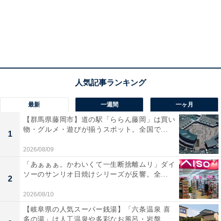
第3弾は6月18日から！ まだまだおトクを見逃す
な！
最新
一週間
一ヶ月
ちなみに、6月4～10日に本キャンペーンの第1弾が実施
【群馬県藤岡市】道の駅「ららん藤岡」は買い
物・グルメ・遊びが揃うスポット。全国で...
されていたのはご存じでしょうか？ 第2弾となる今回の
1
期間中と重なる6月11日7:00～17日が、第1弾の引き換え
2026/08/09
期間となります。その間に買い物した人は、もしかした
「あぁぁぁ。かわいくて一生断捨離ムリ」ダイ
ら無料引換券がついてるかも？
ソーのサンリオ日焼けシリーズが反響。全...
2
2026/08/10
コンビニは節約に向かない！ と考える人も多いですが、
【岐阜県の人気スーパー銭湯】「六条温泉 喜
今回のようなキャンペーンを使えばスーパーよりおトク
多の湯」は人工温泉や多彩なお風呂・岩盤...