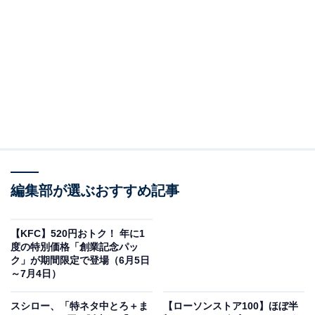
編集部が選ぶおすすめ記事
暑い夏に食べたくなる「牛皿麦とろ御膳」なども
【KFC】520円おトク！ 年に1
販売中
度の特別価格「創業記念パッ
ク」が期間限定で登場（6月5日
～7月4日）
スシロー、「特ネタ中とろ＋ま
【ローソンストア100】ほぼ半