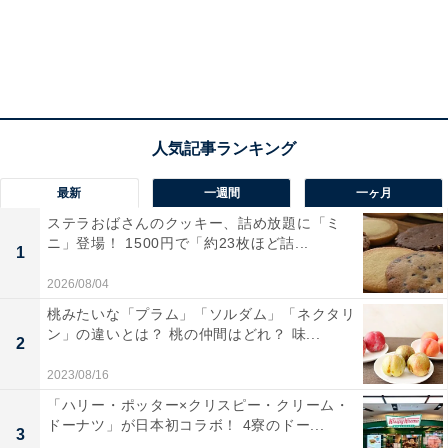
食欲が落ちがちな暑い夏でも、さらっと食べてしっかり
栄養になる「牛皿麦とろ御膳」や「牛麦とろ丼」、「冷
汁」を食べて、翌日にもおトクになるキャンペーン。ぜ
ひ活用してみてください。
こちらもおすすめ
最新
一週間
一ヶ月
「サーティワン」×「キットカット」のコラボ再
ステラおばさんのクッキー、詰め放題に「ミ
来！ チョコたっぷりの限定商品を「100円引
ニ」登場！ 1500円で「約23枚ほど詰...
き」で買う方法は？
1
2026/08/04
桃みたいな「プラム」「ソルダム」「ネクタリ
ン」の違いとは？ 桃の仲間はどれ？ 味...
2
2023/08/16
「ハリー・ポッター×クリスピー・クリーム・
ドーナツ」が日本初コラボ！ 4寮のドー...
3