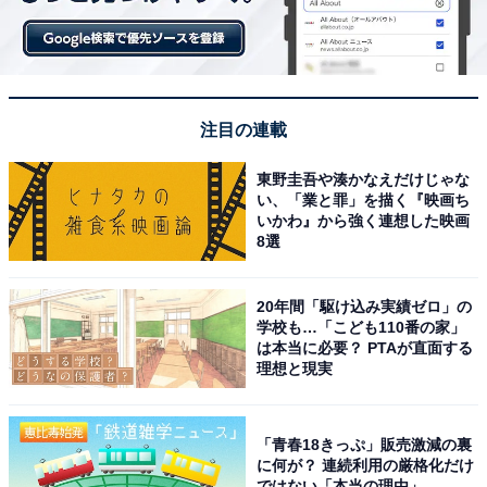
注目の連載
東野圭吾や湊かなえだけじゃな
い、「業と罪」を描く『映画ち
いかわ』から強く連想した映画
8選
20年間「駆け込み実績ゼロ」の
学校も…「こども110番の家」
は本当に必要？ PTAが直面する
理想と現実
「青春18きっぷ」販売激減の裏
に何が？ 連続利用の厳格化だけ
ではない「本当の理由」