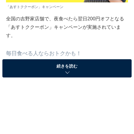
「あすトククーポン」キャンペーン
全国の吉野家店舗で、夜食べたら翌日200円オフとなる
「あすトククーポン」キャンペーンが実施されていま
す。
毎日食べる人ならおトクかも！
続きを読む
「あすトククーポン」キャンペーンは、6月5日17:00～8
月31日23:00まで、約3カ月と長めの期間で実施。（※一
部店舗は実施対象外）
全国の吉野家店舗で17:00～23:00までの間に税込300円
以上の会計をすると、翌日に再度吉野家で食べた際に税
込200円オフとなるレシートクーポンが発行されます。