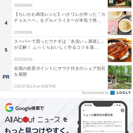
2026/08/08
【ちいかわ再現レシピ】ハチワレが作った「カ
チョエペペ」をグルメライターが本気で再...
4
2024/03/08
スーパーで買ったウナギは「水洗い→酒蒸し」
が正解！ ふっくらおいしく作るコツ＆蒲...
5
2023/10/18
全国の絶景ポイントにサウナ付きのシェア別荘
を展開
PR
COCO VILLA on GOETHE
Recommended by