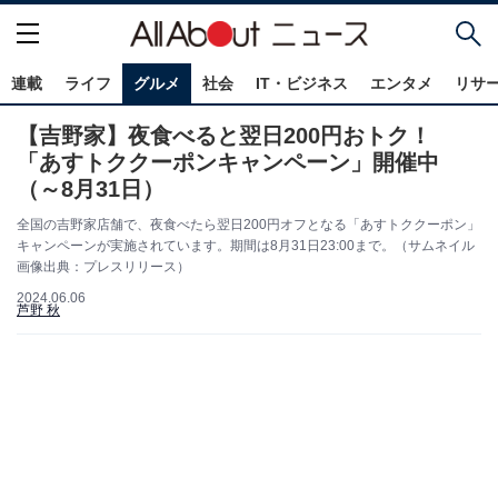
連載
ライフ
グルメ
社会
IT・ビジネス
エンタメ
リサ
【吉野家】夜食べると翌日200円おトク！
「あすトククーポンキャンペーン」開催中
（～8月31日）
全国の吉野家店舗で、夜食べたら翌日200円オフとなる「あすトククーポン」
キャンペーンが実施されています。期間は8月31日23:00まで。（サムネイル
画像出典：プレスリリース）
2024.06.06
芦野 秋