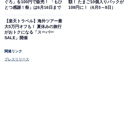
ぐろ」を100円で販売！ 「もひ
額！ たまご10個入りパックが
とつ感謝！祭」は6月16日まで
108円に！（6月5～8日）
【楽天トラベル】海外ツアー最
大5万円オフも！ 夏休みの旅行
がおトクになる「スーパー
SALE」開催
関連リンク
「牛皿麦とろ御膳」（税込767円）
プレスリリース
現在店舗では、夏の定番商品の「牛皿麦とろ御膳」（税
込767円）、「牛麦とろ丼」（税込657円）、「冷汁」
（税込217円）も販売中。（※一部店舗では対象外。ま
た、店舗により価格が異なる場合があります）
いずれの商品もテイクアウトでも利用可能ですが、店内
飲食で「牛皿麦とろ御膳」を食べた場合、麦飯が増量・
おかわり無料となります。