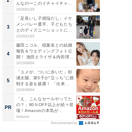
2
2
んなのーこのイチャイチャ
エットに
感...
2026/01/29
2026/08/0
「足長いし子煩悩だし」イケ
「脚が
メンバレー選手、子どもたち
横川尚
3
3
とのディズニーショットに
ムキな姿
「か...
刃...
2026/01/03
2026/08/0
藤田ニコル、稲葉友との結婚
「脳がバ
報告＆ウエディングフォト公
装姿が話
4
4
開！ 池田エライザ＆内田理
のお父さ
央...
2023/08/04
2026/08/0
「ユメが、ついに歩いた」杉
「急に
浦太陽、第5子が“立っち”に挑
る」広
5
5
戦する姿を披露！ 「出来...
ョット
た」の..
2026/08/04
2026/08/0
「え、こんなセールやってた
【見城徹
の？」80％OFF以上が続々登
も変わ
PR
PR
場！Amazonの本気が...
Amazon
FINCHI o
Recommended by