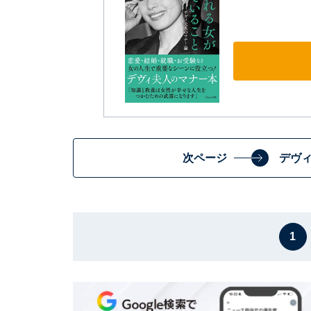
次ページ
デヴ
1