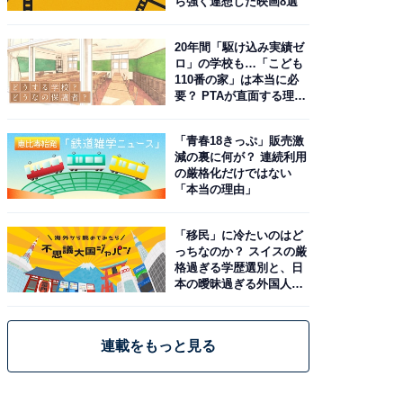
ら強く連想した映画8選
20年間「駆け込み実績ゼ
ロ」の学校も…「こども
110番の家」は本当に必
要？ PTAが直面する理想
と現実
「青春18きっぷ」販売激
減の裏に何が？ 連続利用
の厳格化だけではない
「本当の理由」
「移民」に冷たいのはど
っちなのか？ スイスの厳
格過ぎる学歴選別と、日
本の曖昧過ぎる外国人政
策
連載をもっと見る