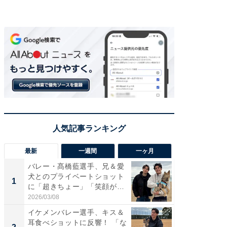
最新
一週間
一ヶ月
バレー・髙橋藍選手、兄＆愛
「さす
犬とのプライベートショット
は」高
1
1
に「超きちょー」「笑顔が見
災地を
れ...
「カ...
2026/03/08
2026/08/0
イケメンバレー選手、キス＆
「え、
耳食べショットに反響！ 「な
芸人、2