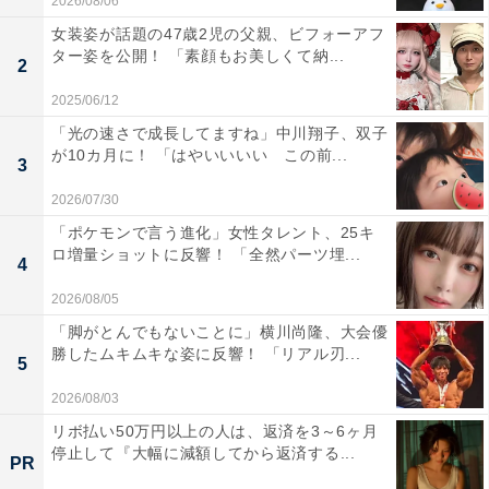
2026/08/06
女装姿が話題の47歳2児の父親、ビフォーアフ
ター姿を公開！ 「素顔もお美しくて納...
2
2025/06/12
「光の速さで成長してますね」中川翔子、双子
が10カ月に！ 「はやいいいい この前...
3
2026/07/30
「ポケモンで言う進化」女性タレント、25キ
ロ増量ショットに反響！ 「全然パーツ埋...
4
2026/08/05
「脚がとんでもないことに」横川尚隆、大会優
勝したムキムキな姿に反響！ 「リアル刃...
5
2026/08/03
リボ払い50万円以上の人は、返済を3～6ヶ月
停止して『大幅に減額してから返済する...
PR