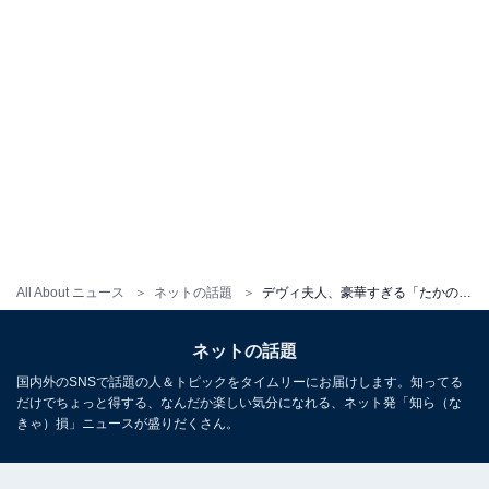
All About ニュース
ネットの話題
デヴィ夫人、豪華すぎる「たかの友梨邸」でのカウントダウンパーティーに参加「素敵な集まりですね」
ネットの話題
国内外のSNSで話題の人＆トピックをタイムリーにお届けします。知ってる
だけでちょっと得する、なんだか楽しい気分になれる、ネット発「知ら（な
きゃ）損」ニュースが盛りだくさん。