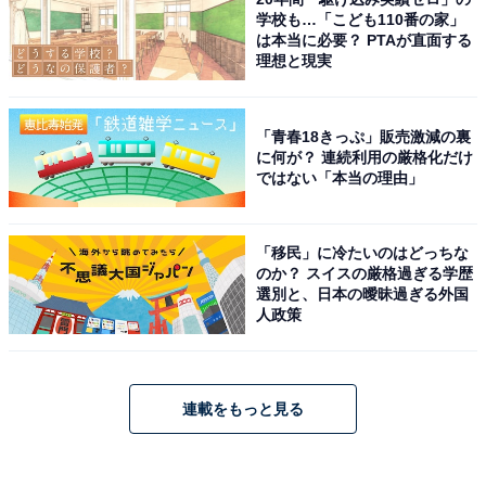
学校も…「こども110番の家」
は本当に必要？ PTAが直面する
理想と現実
「青春18きっぷ」販売激減の裏
に何が？ 連続利用の厳格化だけ
ではない「本当の理由」
「移民」に冷たいのはどっちな
のか？ スイスの厳格過ぎる学歴
選別と、日本の曖昧過ぎる外国
人政策
連載をもっと見る