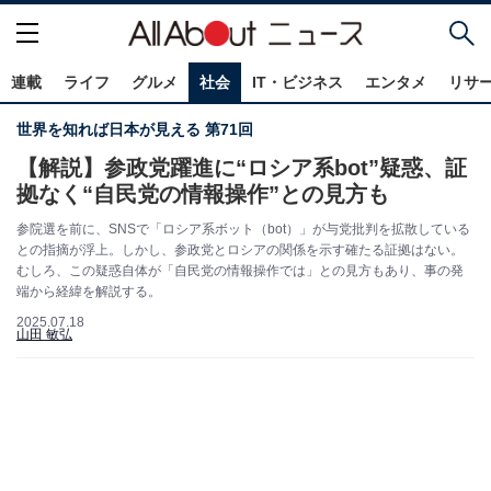
連載
ライフ
グルメ
社会
IT・ビジネス
エンタメ
リサ
世界を知れば日本が見える 第71回
【解説】参政党躍進に“ロシア系bot”疑惑、証
拠なく“自民党の情報操作”との見方も
参院選を前に、SNSで「ロシア系ボット（bot）」が与党批判を拡散している
との指摘が浮上。しかし、参政党とロシアの関係を示す確たる証拠はない。
むしろ、この疑惑自体が「自民党の情報操作では」との見方もあり、事の発
端から経緯を解説する。
2025.07.18
山田 敏弘