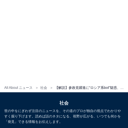
All About ニュース
社会
【解説】参政党躍進に“ロシア系bot”疑惑、証拠なく“自民党の情報操作”との見方も
社会
世の中をにぎわず注目のニュースを、その道のプロが独自の視点でわかりや
すく掘り下げます。読めば話のネタになる、視野が広がる、いつでも何かを
「発見」できる情報をお伝えします。