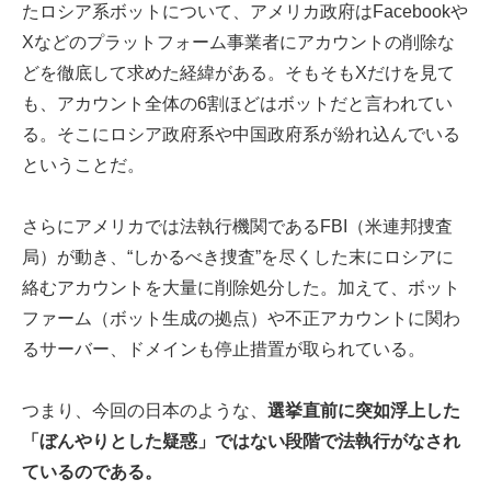
たロシア系ボットについて、アメリカ政府はFacebookや
Xなどのプラットフォーム事業者にアカウントの削除な
どを徹底して求めた経緯がある。そもそもXだけを見て
も、アカウント全体の6割ほどはボットだと言われてい
る。そこにロシア政府系や中国政府系が紛れ込んでいる
ということだ。
さらにアメリカでは法執行機関であるFBI（米連邦捜査
局）が動き、“しかるべき捜査”を尽くした末にロシアに
絡むアカウントを大量に削除処分した。加えて、ボット
ファーム（ボット生成の拠点）や不正アカウントに関わ
るサーバー、ドメインも停止措置が取られている。
つまり、今回の日本のような、
選挙直前に突如浮上した
「ぼんやりとした疑惑」ではない段階で法執行がなされ
ているのである。