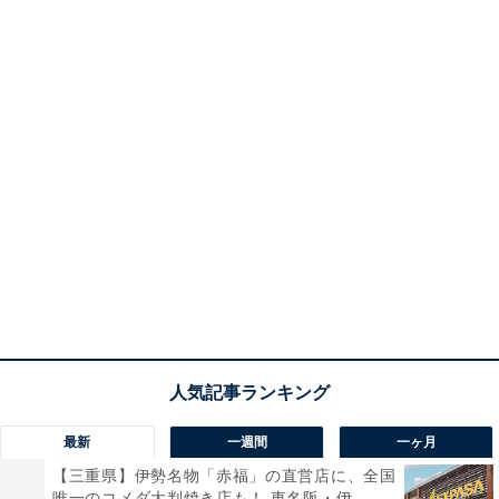
最新
一週間
一ヶ月
【三重県】伊勢名物「赤福」の直営店に、全国
唯一のコメダ大判焼き店も！ 東名阪・伊...