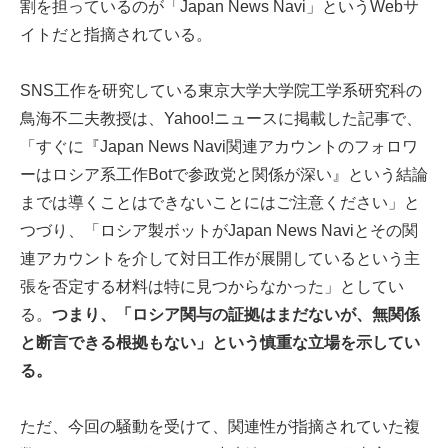
割を担っているのが「Japan News Navi」というWebサ
イトだと指摘されている。
SNS工作を研究している東京大学大学院工学系研究科の
鳥海不二夫教授は、Yahoo!ニュースに掲載した記事で、
「すぐに『Japan News Navi関連アカウントのフォロワ
ーはロシア系工作Botで参政党と関係が深い』という結論
までは導くことはできないことにはご注意ください」と
つづり、「ロシア製ボットがJapan News Naviとその関
連アカウントを介して対日工作が展開しているという主
張を否定する材料は特に見つからなかった」としてい
る。
つまり、「ロシア関与の証拠はまだないが、無関係
と断言できる根拠もない」という慎重な立場を示してい
る。
ただ、今回の騒動を受けて、関連性が指摘されていた複