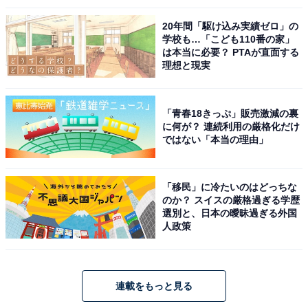
20年間「駆け込み実績ゼロ」の
学校も…「こども110番の家」
は本当に必要？ PTAが直面する
理想と現実
「青春18きっぷ」販売激減の裏
に何が？ 連続利用の厳格化だけ
ではない「本当の理由」
「移民」に冷たいのはどっちな
のか？ スイスの厳格過ぎる学歴
選別と、日本の曖昧過ぎる外国
人政策
連載をもっと見る