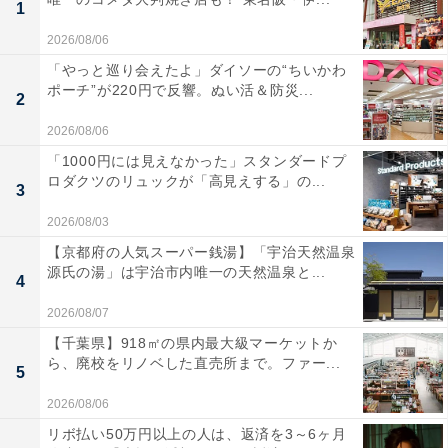
1
2026/08/06
「やっと巡り会えたよ」ダイソーの“ちいかわ
ポーチ”が220円で反響。ぬい活＆防災...
2
2026/08/06
「1000円には見えなかった」スタンダードプ
ロダクツのリュックが「高見えする」の...
3
2026/08/03
【京都府の人気スーパー銭湯】「宇治天然温泉
源氏の湯」は宇治市内唯一の天然温泉と...
4
2026/08/07
【千葉県】918㎡の県内最大級マーケットか
ら、廃校をリノベした直売所まで。ファー...
5
2026/08/06
リボ払い50万円以上の人は、返済を3～6ヶ月