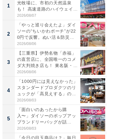
光牧場に、市初の天然温泉
ーメン
1
1
も！ 高速道路のハイウェイオ
再現した
ア...
道...
2026/08/07
2026/08/0
「やっと巡り会えたよ」ダイ
【三重
ソーの“ちいかわポーチ”が22
の直営
2
2
0円で反響。ぬい活＆防災...
ダ大判焼
伊...
2026/08/06
2026/08/0
【三重県】伊勢名物「赤福」
【千葉県
の直営店に、全国唯一のコメ
級マー
3
3
ダ大判焼き店も！ 東名阪・
ノベし
伊...
ー...
2026/08/06
2026/08/0
「1000円には見えなかった」
立山連
スタンダードプロダクツのリ
風呂に、
4
4
ュックが「高見えする」の...
層水風
帰...
2026/08/03
2026/08/0
「面白いのあったから購
「これ
入〜」ダイソーのポップアッ
ダイソ
5
5
プランドリーバッグが話
リーバ
題。“さま...
わ...
2026/08/03
2026/08/0
「今日の目玉商品は？」毎日
FINCH