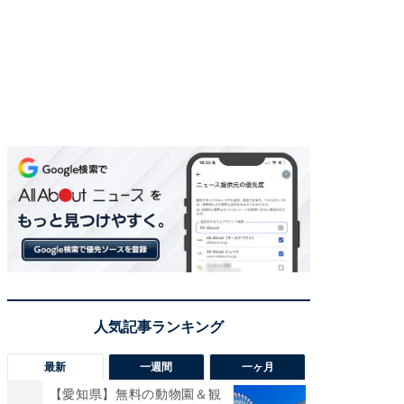
最新
一週間
一ヶ月
【愛知県】無料の動物園＆観
【兵庫