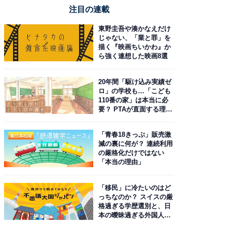
注目の連載
東野圭吾や湊かなえだけ
じゃない、「業と罪」を
描く『映画ちいかわ』か
ら強く連想した映画8選
20年間「駆け込み実績ゼ
ロ」の学校も…「こども
110番の家」は本当に必
要？ PTAが直面する理想
と現実
「青春18きっぷ」販売激
減の裏に何が？ 連続利用
の厳格化だけではない
「本当の理由」
「移民」に冷たいのはど
っちなのか？ スイスの厳
格過ぎる学歴選別と、日
本の曖昧過ぎる外国人政
策