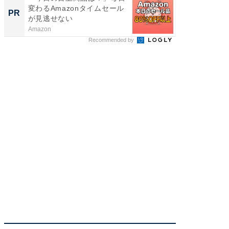
変わるAmazonタイムセール
クセッ
PR
PR
が見逃せない
Amazon
FINCHI o
Recommended by