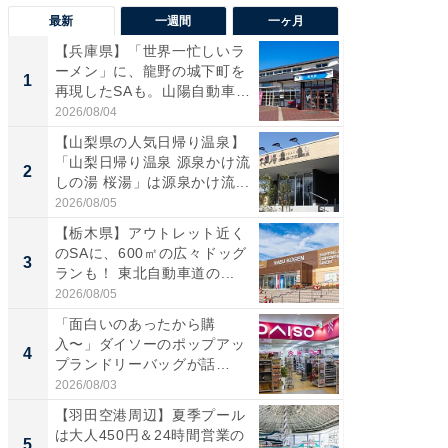
最新
一週間
一ヶ月
【兵庫県】「世界一忙しいラ
「気に
ーメン」に、龍野の城下町を
る〜」3
1
1
再現したSAも。山陽自動車
バー」
道...
好...
2026/08/04
2026/07/3
【山梨県の人気日帰り温泉】
【三重
「山梨日帰り温泉 源泉かけ流
「鈴鹿天
2
2
しの湯 桜湯」は源泉かけ流...
は100
2026/08/05
2026/08/0
【栃木県】アウトレット近く
「ミニオ
のSAに、600㎡の広々ドッグ
ッグ！ 
3
3
ランも！ 東北自動車道の...
ど、夏限
2026/08/05
2026/08/0
「面白いのあったから購
【埼玉
入〜」ダイソーのポップアッ
「行田天
4
4
プランドリーバッグが話
は和の
題。“さま...
が...
2026/08/03
2026/08/0
【羽田空港周辺】夏季プール
【石川
は大人450円＆24時間営業の
湯】「天
5
5