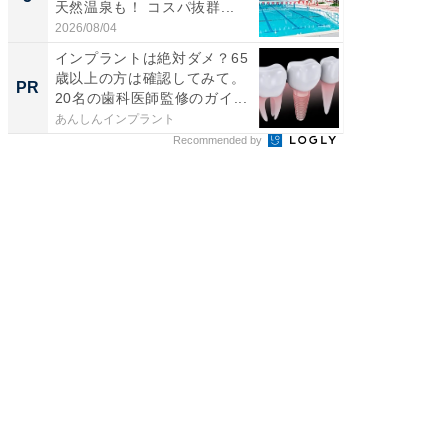
天然温泉も！ コスパ抜群...
賀ゆめ
お...
2026/08/04
2026/08/0
インプラントは絶対ダメ？65
全国の
歳以上の方は確認してみて。
付きの
PR
PR
20名の歯科医師監修のガイ...
あんしんインプラント
COCO VIL
Recommended by