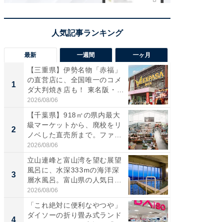
最新
一週間
一ヶ月
【三重県】伊勢名物「赤福」
【兵庫
の直営店に、全国唯一のコメ
ーメン
1
1
ダ大判焼き店も！ 東名阪・
再現した
伊...
道...
2026/08/06
2026/08/0
【千葉県】918㎡の県内最大
【三重
級マーケットから、廃校をリ
「鈴鹿天
2
2
ノベした直売所まで。ファ
は100
ー...
2026/08/06
2026/08/0
立山連峰と富山湾を望む展望
ステラ
風呂に、水深333mの海洋深
詰め放題
3
3
層水風呂。富山県の人気日
00円で「
帰...
2026/08/06
2026/08/0
「これ絶対に便利なやつや」
「ミニオ
ダイソーの折り畳み式ランド
ッグ！ 
4
4