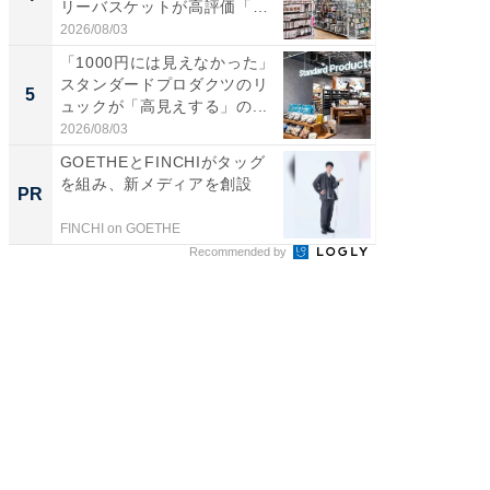
リーバスケットが高評価「使
ど、夏限
わ...
2026/08/03
2026/08/0
「1000円には見えなかった」
【埼玉
スタンダードプロダクツのリ
「行田天
5
5
ュックが「高見えする」の...
は和の
が...
2026/08/03
2026/08/0
GOETHEとFINCHIがタッグ
GOETH
を組み、新メディアを創設
を組み
PR
PR
FINCHI on GOETHE
FINCHI o
Recommended by