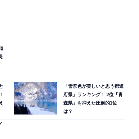
道
長
と
「雪景色が美しいと思う都道
！
府県」ランキング！ 2位「青
え
森県」を抑えた圧倒的1位
は？
グ