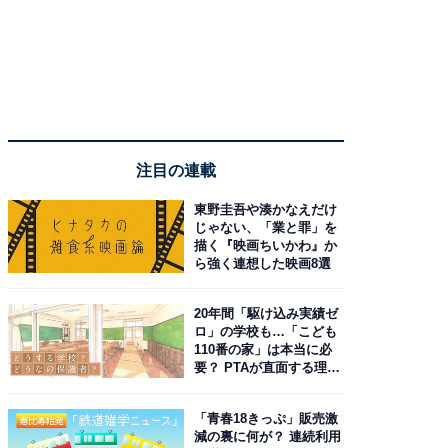
注目の連載
東野圭吾や湊かなえだけ
じゃない、「業と罪」を
描く『映画ちいかわ』か
ら強く連想した映画8選
20年間「駆け込み実績ゼ
ロ」の学校も…「こども
110番の家」は本当に必
要？ PTAが直面する理想
と現実
「青春18きっぷ」販売激
減の裏に何が？ 連続利用