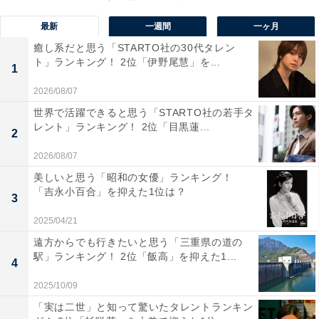
す。春の新緑、夏の涼しさ、秋の紅葉、冬の氷瀑と、四
最新
一週間
一ヶ月
季を通じて異なる表情を見せ、多くの観光客を惹きつけ
癒し系だと思う「STARTO社の30代タレン
ています。
ト」ランキング！ 2位「伊野尾慧」を...
1
2026/08/07
回答者からは「自分の中で滝と言えば真っ先に思い浮か
世界で活躍できると思う「STARTO社の若手タ
ぶのが華厳の滝なので、栃木県を選びました」（40代女
レント」ランキング！ 2位「目黒蓮...
2
性／東京都）、「華厳の滝をはじめ、那須や日光などに
有名な滝が多くあります。自然と一体になったようなダ
2026/08/07
イナミックな景観が楽しめ、季節ごとの表情も美しいで
美しいと思う「昭和の女優」ランキング！
「吉永小百合」を抑えた1位は？
す。アクセスも比較的しやすいのが嬉しいポイントで
3
す」（20代男性／静岡県）、「観光スポットが密集して
2025/04/21
いるエリアで、壮大な滝がいくつもある為」（40代男性
遠方からでも行きたいと思う「三重県の道の
／東京都）といった声が集まりました。
駅」ランキング！ 2位「飯高」を抑えた1...
4
2025/10/09
「実は二世」と知って驚いたタレントランキン
※回答者からのコメントは原文ママです