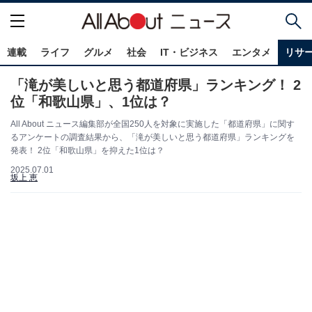
連載
ライフ
グルメ
社会
IT・ビジネス
エンタメ
リサ
「滝が美しいと思う都道府県」ランキング！ 2
位「和歌山県」、1位は？
All About ニュース編集部が全国250人を対象に実施した「都道府県」に関す
るアンケートの調査結果から、「滝が美しいと思う都道府県」ランキングを
発表！ 2位「和歌山県」を抑えた1位は？
2025.07.01
坂上 恵