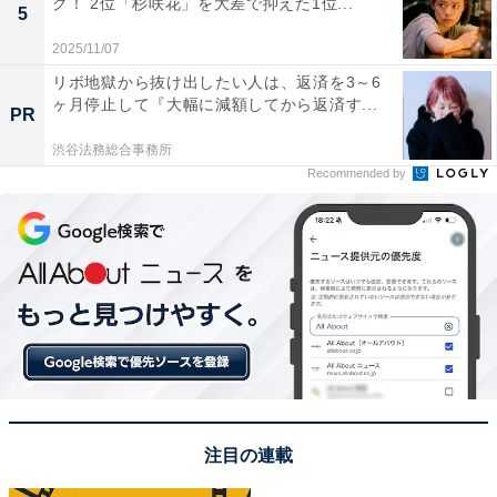
グ！ 2位「杉咲花」を大差で抑えた1位...
5
2025/11/07
次ページ
8位までのランキング結果を見る
リボ地獄から抜け出したい人は、返済を3～6
ヶ月停止して『大幅に減額してから返済す...
PR
渋谷法務総合事務所
Recommended by
注目の連載