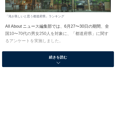
「滝が美しいと思う都道府県」ランキング
All About ニュース編集部では、6月27〜30日の期間、全
国10〜70代の男女250人を対象に、「都道府県」に関す
るアンケートを実施しました。
その中から、「滝が美しいと思う都道府県」ランキング
続きを読む
の結果をご紹介します。
＞8位までの全ランキング結果を見る
2位：和歌山県／40票
和歌山県には、日本三名瀑のひとつ「那智の滝」があ
り、観光名所であると同時に宗教的な聖地としても知ら