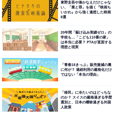
こちらもおすすめ
東野圭吾や湊かなえだけじゃな
い、「業と罪」を描く『映画ち
「雲海が見られるスポットが多いと思う都道府
いかわ』から強く連想した映画
県」ランキング！ 2位「兵庫県」、1位は？
8選
20年間「駆け込み実績ゼロ」の
学校も…「こども110番の家」
は本当に必要？ PTAが直面する
理想と現実
1
2
「青春18きっぷ」販売激減の裏
に何が？ 連続利用の厳格化だけ
ではない「本当の理由」
「移民」に冷たいのはどっちな
のか？ スイスの厳格過ぎる学歴
選別と、日本の曖昧過ぎる外国
人政策