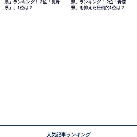
県」ランキング！ 2位「長野
県」ランキング！ 2位「青森
県」、1位は？
県」を抑えた圧倒的1位は？
1位：栃木県／68票
栃木県を代表する名瀑「華厳の滝」は、落差97mを誇る
壮大な滝で、日本有数の絶景スポットとして広く知られ
ています。特に奥日光には、竜頭ノ滝や湯滝など個性豊
かな滝が点在し、大自然と調和した雄大な景色が魅力で