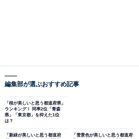
れています。133メートルの落差を誇る一本滝は日本一
の高さを誇り、その壮大な姿は訪れた人の心に強く刻ま
れます。熊野那智大社や青岸渡寺に囲まれた神聖な空気
が、滝の美しさをいっそう引き立てています。近年で
は、海外からの観光客にも人気を集めるスポットです。
回答者からは「滝といってパッと思い浮かぶのは那智の
滝です。昔、見にいったことがあります。一度は見てお
いて損はないと思います」（60代男性／新潟県）、「日
編集部が選ぶおすすめ記事
本一の落差を誇る那智の滝がある。神秘的で迫力があ
る。かっこよくて圧倒される」（20代女性／高知県）、
「滝と言えば那智の滝だと思うからです。直線に長く落
「桜が美しいと思う都道府県」
ランキング！ 同率2位「青森
ちる姿が美しい」（40代女性／青森県）といった声が集
県」「東京都」を抑えた1位
まりました。
は？
「新緑が美しいと思う都道府
「雪景色が美しいと思う都道府