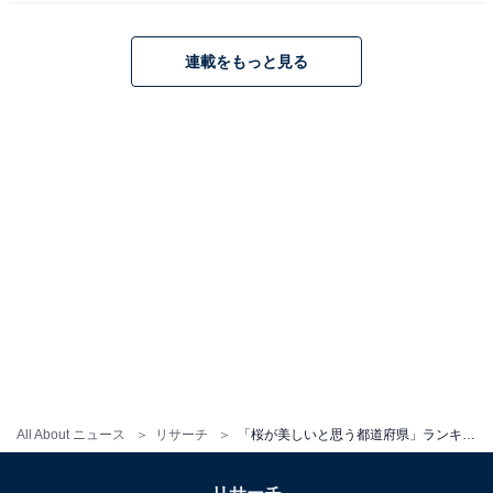
※回答者からのコメントは原文ママです
連載をもっと見る
次ページ
10位までのランキング結果を見る
All About ニュース
リサーチ
「桜が美しいと思う都道府県」ランキング！ 同率2位「青森県」「東京都」を抑えた1位は？