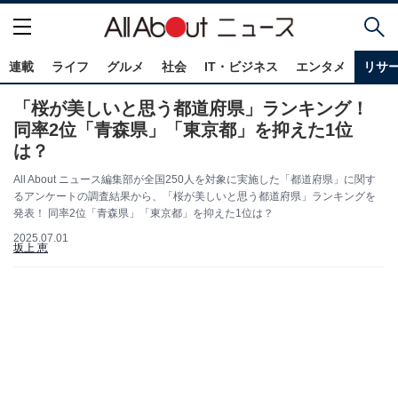
連載
ライフ
グルメ
社会
IT・ビジネス
エンタメ
リサ
「桜が美しいと思う都道府県」ランキング！
同率2位「青森県」「東京都」を抑えた1位
は？
All About ニュース編集部が全国250人を対象に実施した「都道府県」に関す
るアンケートの調査結果から、「桜が美しいと思う都道府県」ランキングを
発表！ 同率2位「青森県」「東京都」を抑えた1位は？
2025.07.01
坂上 恵