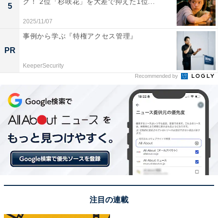
グ！ 2位「杉咲花」を大差で抑えた1位...
5
2025/11/07
事例から学ぶ『特権アクセス管理』
PR
KeeperSecurity
Recommended by
1位：京都府／59票
京都府は、桜と歴史的建造物の調和が美しいことで有名
です。清水寺、円山公園、平安神宮、嵐山など、伝統あ
注目の連載
る街並みと桜が織りなす情景は、国内外から高い評価を
受けています。しだれ桜や山桜など多種多様な桜が楽し