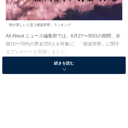
「桜が美しいと思う都道府県」ランキング
All About ニュース編集部では、6月27〜30日の期間、全
国10〜70代の男女250人を対象に、「都道府県」に関す
るアンケートを実施しました。
続きを読む
その中から、「桜が美しいと思う都道府県」ランキング
の結果をご紹介します。
＞10位までの全ランキング結果を見る
同率2位：青森県／39票
青森県の弘前（ひろさき）公園は「日本三大桜名所」の