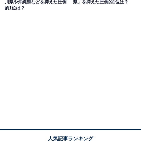
川県や沖縄県などを抑えた圧倒
県」を抑えた圧倒的1位は？
的1位は？
同率2位：東京都／39票
東京都は、上野恩賜（おんし）公園、目黒川、千鳥ヶ
淵、井の頭恩賜公園など、都市の中に多くの桜名所を抱