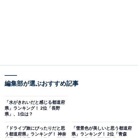
1つに数えられ、春にはソメイヨシノや八重桜など52品
種の桜が約2600本咲き誇ります。お堀に花びらが浮かぶ
「花筏（はないかだ）」や、ライトアップされた夜桜の
幻想的な光景など、全国屈指の桜絶景スポットとして知
られています。例年、開花時期が他県より遅く、4月下
旬から5月上旬に見頃を迎えるのも特徴です。
回答者からは「弘前公園の桜は有名で、歴史あるお城と
満開の桜のコントラストがとても美しいからです」（30
代女性／東京都）、「弘前公園の桜はガチで日本トップ
編集部が選ぶおすすめ記事
クラス。お堀に散った花びらがピンクの絨毯になるの、
マジで幻想的」（30代女性／秋田県）、「弘前城の桜を
「水がきれいだと感じる都道府
県」ランキング！ 2位「長野
見に行ったことがあるが、見事であった。弘前城がある
県」、1位は？
公園も広々として散策に最適、お堀に映った桜も素晴ら
しかった」（50代女性／千葉県）といった声が集まりま
「ドライブ旅にぴったりだと思
「雪景色が美しいと思う都道府
う都道府県」ランキング！ 神奈
県」ランキング！ 2位「青森
した。