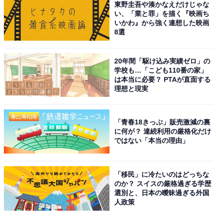
東野圭吾や湊かなえだけじゃな
める点も魅力で、早咲きから遅咲きまで長く楽しめるの
い、「業と罪」を描く『映画ち
いかわ』から強く連想した映画
も特長です。
8選
回答者からは「桜が綺麗なところは沢山あるが、京都に
20年間「駆け込み実績ゼロ」の
は鴨川堤防沿い、高野川堤防沿い、琵琶湖疎水沿いなど
学校も…「こども110番の家」
の桜並木や、嵐山や円山公園、御室仁和寺、醍醐寺など
は本当に必要？ PTAが直面する
理想と現実
など、数多くの桜の名所ごある」（60代男性／大阪
府）、「桜と寺社が織りなす景色が、お互いを引き立て
合ってより情緒あふれるから」（50代女性／東京都）、
「青春18きっぷ」販売激減の裏
に何が？ 連続利用の厳格化だけ
「歴史的な寺院や庭園と桜のコラボレーションが美し
ではない「本当の理由」
く、風情のある景色が楽しめます。特に哲学の道や円山
公園などは桜の名所として有名で、春の京都は毎年訪れ
たくなるほど魅力的です」（20代男性／静岡県）といっ
「移民」に冷たいのはどっちな
のか？ スイスの厳格過ぎる学歴
た声が集まりました。
選別と、日本の曖昧過ぎる外国
人政策