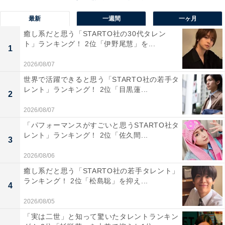
えています。アクセスの良さと花見文化の根強さもあ
最新
一週間
一ヶ月
り、桜の季節には都内各地で多くの人々が春の訪れを楽
癒し系だと思う「STARTO社の30代タレン
しみます。特に目黒川の川沿いに咲く桜並木は、近年
ト」ランキング！ 2位「伊野尾慧」を...
1
SNS映えスポットとしても人気を集めています。
2026/08/07
世界で活躍できると思う「STARTO社の若手タ
回答者からは「どの都道府県も綺麗だと思うけど東京に
レント」ランキング！ 2位「目黒蓮...
2
は桜の名所がたくさんあるから」（30代女性／東京
都）、「町田市の恩田川沿いの桜が、近くで見られてき
2026/08/07
れい。枝が下がるようにして咲いているので、見上げな
「パフォーマンスがすごいと思うSTARTO社タ
レント」ランキング！ 2位「佐久間...
くてもよく見える」（40代女性／東京都）、「人が多い
3
のは難点ですが、昼間は自然な桜を夜はライトアップさ
2026/08/06
れるといった違った雰囲気で楽しめるのは東京ならでは
癒し系だと思う「STARTO社の若手タレント」
だと思うので」（20代女性／埼玉県）といった声が集ま
ランキング！ 2位「松島聡」を抑え...
4
りました。
2026/08/05
「実は二世」と知って驚いたタレントランキン