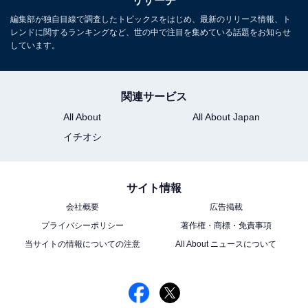
リサーチ
編集部が独自目線で調査したトピックスをはじめ、最新のリリース情報、ト
こちらもおすすめ
レンドに関するランキングなど、世の中で注目を集めている話題をお知らせ
「滝が美しいと思う都道府県」ランキング！ 2
しています。
位「和歌山県」、1位は？
関連サービス
All About
All About Japan
イチオシ
サイト情報
1
2
会社概要
広告掲載
プライバシーポリシー
著作権・商標・免責事項
当サイトの情報についての注意
All About ニュースについて