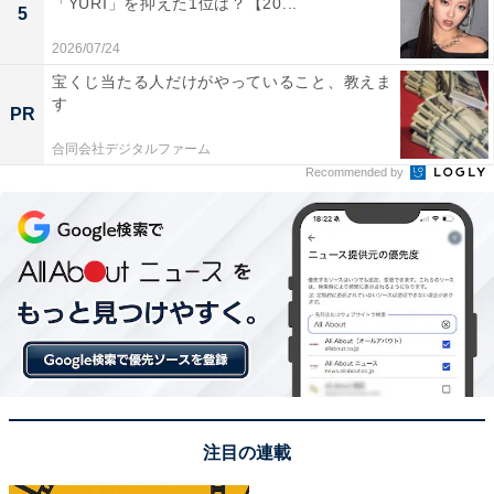
次ページ
10位までのランキング結果を見る
「YURI」を抑えた1位は？【20...
5
2026/07/24
宝くじ当たる人だけがやっていること、教えま
す
PR
合同会社デジタルファーム
Recommended by
こちらもおすすめ
注目の連載
「桜が美しいと思う都道府県」ランキング！ 同
率2位「青森県」「東京都」を抑えた1位は？