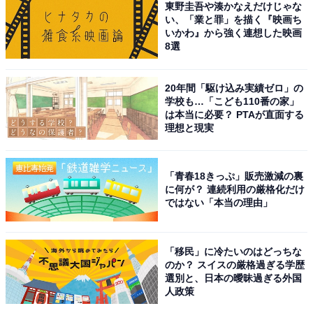
東野圭吾や湊かなえだけじゃな
い、「業と罪」を描く『映画ち
いかわ』から強く連想した映画
8選
20年間「駆け込み実績ゼロ」の
学校も…「こども110番の家」
は本当に必要？ PTAが直面する
理想と現実
1
2
「青春18きっぷ」販売激減の裏
に何が？ 連続利用の厳格化だけ
ではない「本当の理由」
「移民」に冷たいのはどっちな
のか？ スイスの厳格過ぎる学歴
選別と、日本の曖昧過ぎる外国
人政策