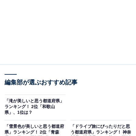
ルプス・中央アルプス・南アルプスのふもとには清らか
な渓谷や温泉地が点在し、軽井沢の高原リゾートや神秘
的な上高地、美ヶ原高原の広大な草原など、自然と観光
が見事に調和した風景を楽しむことができます。
回答者からは「上高地の新緑は南アルプスの山々に囲ま
れ、その山の緑ときれいな雪解け水の流れとおいしい空
気で自然がいっぱい！大地に囲まれている！と実感でき
る大好きな場所です」（40代女性／兵庫県）、「高原や
編集部が選ぶおすすめ記事
山々が一面の新緑に包まれ、特に上高地や美ヶ原高原
は、透き通る空気と鮮やかな緑が楽しめるから」（40代
男性／静岡県）、「軽井沢など山に近い場所は空気も良
「滝が美しいと思う都道府県」
ランキング！ 2位「和歌山
く気持ちが良いから」（30代女性／埼玉県）といった声
県」、1位は？
が集まりました。
「雪景色が美しいと思う都道府
「ドライブ旅にぴったりだと思
県」ランキング！ 2位「青森
う都道府県」ランキング！ 神奈