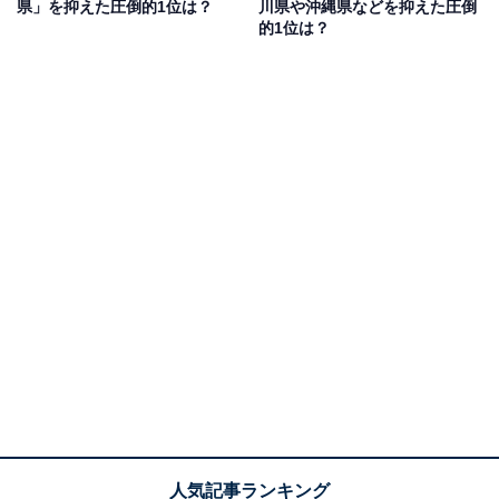
県」を抑えた圧倒的1位は？
川県や沖縄県などを抑えた圧倒
的1位は？
1位：北海道／65票
雄大な自然に恵まれた北海道では、知床や大雪山系（道
東）、大沼公園（道南）、定山渓（札幌近郊）など、地
域ごとに異なる新緑の風景が楽しめます。広い地形を持
つ北海道ならではの特徴として、4月下旬から6月初旬に