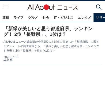
連載
ライフ
グルメ
社会
IT・ビジネス
エンタメ
リサ
「新緑が美しいと思う都道府県」ランキン
グ！ 2位「長野県」、1位は？
All About ニュース編集部が全国250人を対象に実施した「都道府県」に関す
るアンケートの調査結果から、「新緑が美しいと思う都道府県」ランキング
を発表！ 2位「長野県」を抑えた1位は？
2025.07.01
坂上 恵