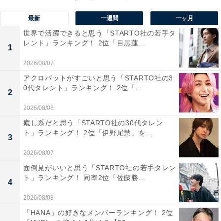
かけて長い期間にわたり新緑の季節が続き、ドライブや
最新
一週間
一ヶ月
登山、キャンプなどアウトドアレジャーとの相性も抜群
世界で活躍できると思う「STARTO社の若手タ
です。
レント」ランキング！ 2位「目黒蓮...
1
2026/08/07
回答者からは「6月に新緑が見頃を迎える羅臼湖や三国
アクロバットがすごいと思う「STARTO社の3
峠から見た緑深い大樹海と松見大橋が織り成す絶景が最
0代タレント」ランキング！ 2位「...
2
高だからです」（60代男性／愛知県）、「広大であるか
ら自然がちゃんと残っていて新緑の季節も気候が良いか
2026/08/08
ら」（40代女性／埼玉県）、「三国峠から見る原生林と
癒し系だと思う「STARTO社の30代タレン
ト」ランキング！ 2位「伊野尾慧」を...
松見大橋が織りなす絶景が素晴らしいから」（60代男性
3
／千葉県）といった声が集まりました。
2026/08/07
面倒見がいいと思う「STARTO社の若手タレン
ト」ランキング！ 同率2位「佐藤勝...
4
※回答者からのコメントは原文ママです
2026/08/08
「HANA」の好きなメンバーランキング！ 2位