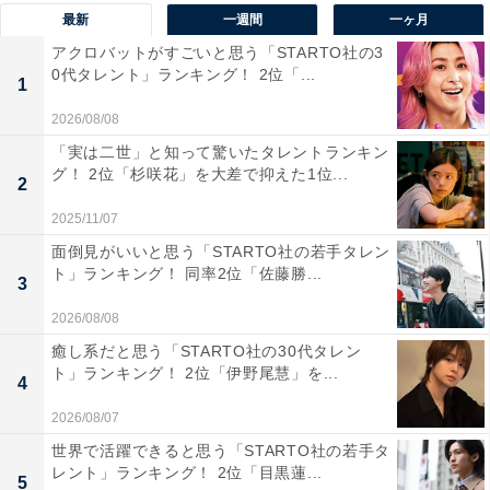
最新
一週間
一ヶ月
アクロバットがすごいと思う「STARTO社の3
0代タレント」ランキング！ 2位「...
1
2026/08/08
「実は二世」と知って驚いたタレントランキン
ＫＡＧＥＲＯＵ
グ！ 2位「杉咲花」を大差で抑えた1位...
2
Amazonで見る
2025/11/07
面倒見がいいと思う「STARTO社の若手タレン
ト」ランキング！ 同率2位「佐藤勝...
3
2026/08/08
癒し系だと思う「STARTO社の30代タレン
ト」ランキング！ 2位「伊野尾慧」を...
4
2026/08/07
世界で活躍できると思う「STARTO社の若手タ
レント」ランキング！ 2位「目黒蓮...
5