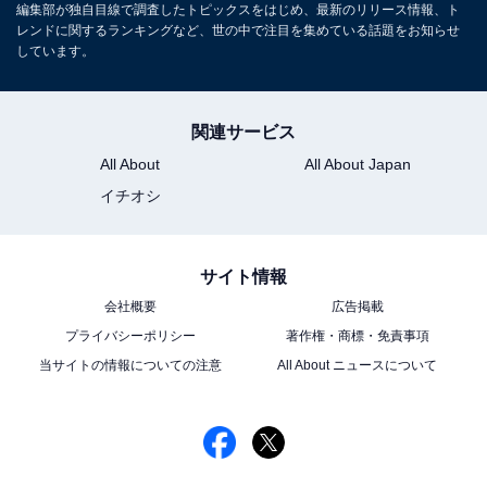
山本美月ファースト写真集『Mizuki』
編集部が独自目線で調査したトピックスをはじめ、最新のリリース情報、ト
レンドに関するランキングなど、世の中で注目を集めている話題をお知らせ
Amazonで見る
しています。
※回答コメントは原文ママです
関連サービス
All About
All About Japan
この記事の筆者：くま なかこ プロフィール
イチオシ
編集プロダクション出身のフリーランスエディター。編
集・執筆・校閲・SNS運用担当として月間120本以上の
コンテンツ制作に携わっています。得意なジャンルはラ
サイト情報
イフスタイル・金融・育児・エンタメ関連。
会社概要
広告掲載
プライバシーポリシー
著作権・商標・免責事項
当サイトの情報についての注意
All About ニュースについて
9位までの全ランキング結果を見
次ページ
る