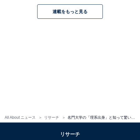
ています。
連載をもっと見る
回答コメントでは「理系だけでもビックリだけど農学部
は更にビックリ」（40代女性／東京都）、「ほんわかし
た印象と話し方なので、文系系だと思っていたから」
（30代女性／愛媛県）、「文学に携わってるイメージが
あるから」（20代女性／東京都）などの声が集まりまし
た。
All About ニュース
リサーチ
名門大学の「理系出身」と知って驚いた俳優ランキング！ 2位「水嶋ヒロ」を抑えた1位は？
リサーチ