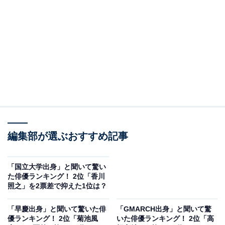
View this post on Instagram
編集部が選ぶおすすめ記事
A post shared by Hiro Mizushima (@hiro_mizushima_official)
「国立大学出身」と聞いて驚い
た俳優ランキング！ 2位「香川
2位にランクインしたのは、俳優の水嶋ヒロさんです。
照之」を2票差で抑えた1位は？
慶應義塾大学環境情報学部を卒業しています。2005年に
「早慶出身」と聞いて驚いた俳
「GMARCH出身」と聞いて驚
ドラマ『ごくせん』（日本テレビ系）で俳優デビュー。
優ランキング！ 2位「菊池風
いた俳優ランキング！ 2位「高
以降はイケメン俳優としてブレークしましたが、2009年