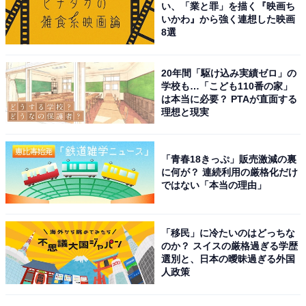
い、「業と罪」を描く『映画ち
いかわ』から強く連想した映画
8選
20年間「駆け込み実績ゼロ」の
学校も…「こども110番の家」
は本当に必要？ PTAが直面する
理想と現実
A post shared by MIZUKI YAMAMOTO / 山本美月 (@mizuki_yamam
「青春18きっぷ」販売激減の裏
に何が？ 連続利用の厳格化だけ
ではない「本当の理由」
1位にランクインしたのは、俳優の山本美月さんです。
2014年に明治大学農学部生命科学科を卒業しています。
「移民」に冷たいのはどっちな
のか？ スイスの厳格過ぎる学歴
2009年に『CanCam』（小学館）の専属モデルとしてデ
選別と、日本の曖昧過ぎる外国
人政策
ビュー。以降は俳優としても活躍し、現在放送中のHulu
オリジナルドラマ『おとなになっても』でも主演を務め