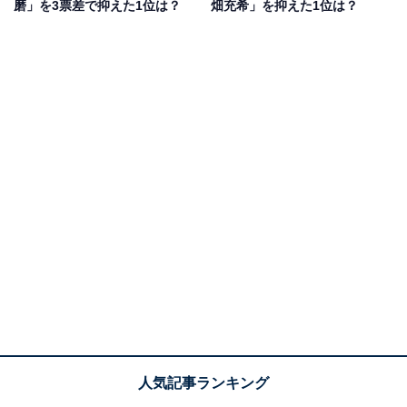
磨」を3票差で抑えた1位は？
畑充希」を抑えた1位は？
に歌手の絢香さんと結婚し、所属事務所を退所。
2010年には、本名である齋藤智裕として応募した
『KAGEROU』（ポプラ社）がポプラ社小説大賞を受賞
し、100万部を超えるベストセラーとなりました。
回答者からは「イケパラやメイちゃんの執事などの印象
で止まってるため」（20代男性／福岡県）、「意外にも
頭が良いことにびっくり」（30代女性／茨城県）、「小
説を書いていらっしゃるので文学が好きなのかと思いま
した」（30代女性／愛知県）といったコメントが寄せら
れています。