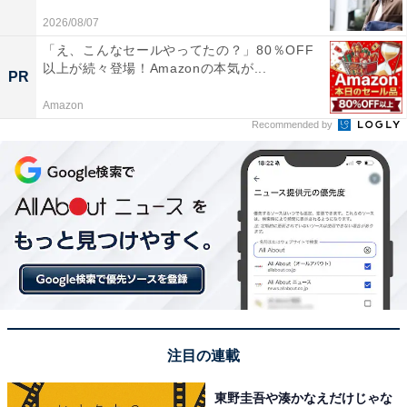
2026/08/07
「え、こんなセールやってたの？」80％OFF
以上が続々登場！Amazonの本気が...
PR
Amazon
1位：山本美月（明治大学 農学部）／56票
Recommended by
注目の連載
東野圭吾や湊かなえだけじゃな
View this post on Instagram