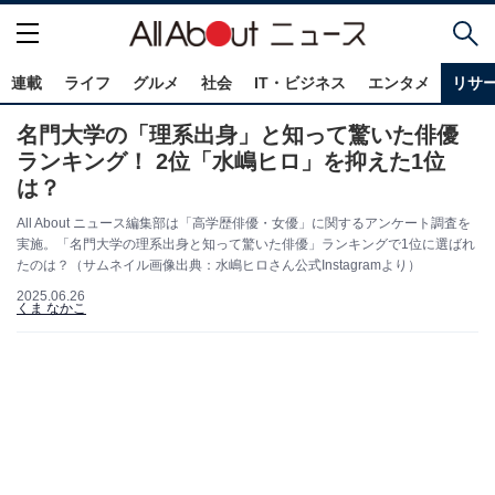
連載
ライフ
グルメ
社会
IT・ビジネス
エンタメ
リサ
名門大学の「理系出身」と知って驚いた俳優
ランキング！ 2位「水嶋ヒロ」を抑えた1位
は？
All About ニュース編集部は「高学歴俳優・女優」に関するアンケート調査を
実施。「名門大学の理系出身と知って驚いた俳優」ランキングで1位に選ばれ
たのは？（サムネイル画像出典：水嶋ヒロさん公式Instagramより）
2025.06.26
くま なかこ