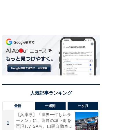
最新
一週間
一ヶ月
【兵庫県】「世界一忙しいラ
「気に
ーメン」に、龍野の城下町を
る〜」3
1
1
再現したSAも。山陽自動車
バー」