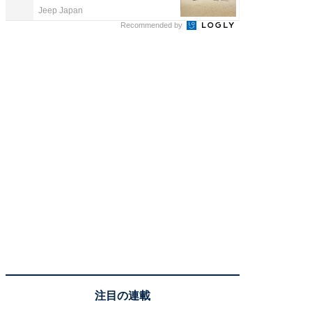
Jeep Japan
COCO VIL
Recommended by
注目の連載