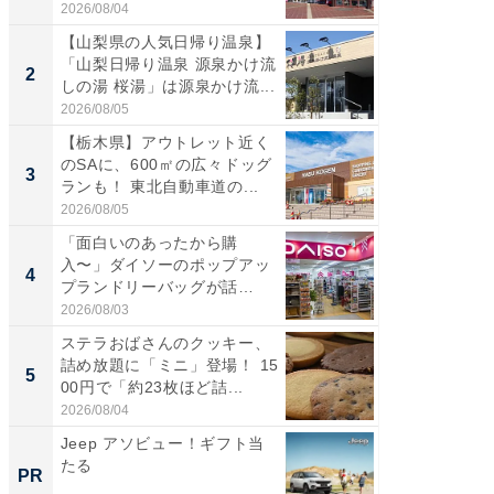
道...
好...
2026/08/04
2026/07/3
【山梨県の人気日帰り温泉】
【三重
「山梨日帰り温泉 源泉かけ流
「鈴鹿天
2
2
しの湯 桜湯」は源泉かけ流...
は100
2026/08/05
2026/08/0
【栃木県】アウトレット近く
「ミニオ
のSAに、600㎡の広々ドッグ
ッグ！ 
3
3
ランも！ 東北自動車道の...
ど、夏限
2026/08/05
2026/08/0
「面白いのあったから購
ステラ
入〜」ダイソーのポップアッ
詰め放題
4
4
プランドリーバッグが話
00円で「
題。“さま...
2026/08/03
2026/08/0
ステラおばさんのクッキー、
【埼玉
詰め放題に「ミニ」登場！ 15
「行田天
5
5
00円で「約23枚ほど詰...
は和の
が...
2026/08/04
2026/08/0
Jeep アソビュー！ギフト当
すべて
たる
るその
PR
PR