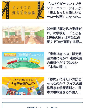
『スパイダーマン：ブラ
ンド・ニュー・デイ』が
「史上もっとも優しいヒ
ーロー映画」になった理
由。予習したい作品は？
20年間「駆け込み実績ゼ
ロ」の学校も…「こども
110番の家」は本当に必
要？ PTAが直面する理想
と現実
「青春18きっぷ」販売激
減の裏に何が？ 連続利用
の厳格化だけではない
「本当の理由」
「移民」に冷たいのはど
っちなのか？ スイスの厳
格過ぎる学歴選別と、日
本の曖昧過ぎる外国人政
策