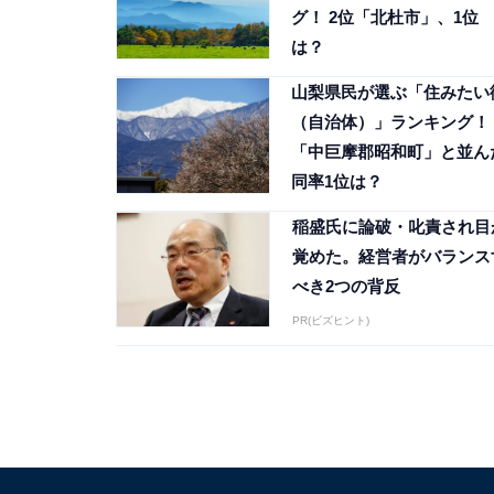
グ！ 2位「北杜市」、1位
は？
山梨県民が選ぶ「住みたい
（自治体）」ランキング！
「中巨摩郡昭和町」と並ん
同率1位は？
稲盛氏に論破・叱責され目
覚めた。経営者がバランス
べき2つの背反
PR(ビズヒント)