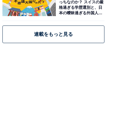
っちなのか？ スイスの厳
格過ぎる学歴選別と、日
本の曖昧過ぎる外国人政
策
連載をもっと見る