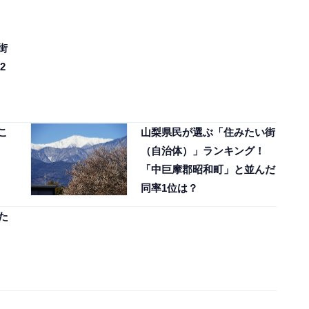
街
2
こ
山梨県民が選ぶ「住みたい街
（自治体）」ランキング！
「中巨摩郡昭和町」と並んだ
同率1位は？
た