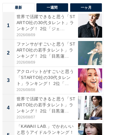
最新
一週間
一ヶ月
世界で活躍できると思う「ST
癒し系だ
ARTO社の30代タレント」ラ
の若手
1
1
ンキング！ 2位「ジェ...
グ！ 2
2026/08/09
2026/08/0
ファンサがすごいと思う「ST
癒し系だ
ARTO社の若手タレント」ラ
の30代
2
2
ンキング！ 2位「目黒蓮...
グ！ 2
2026/08/09
2026/08/0
アクロバットがすごいと思う
「パフ
「STARTO社の30代タレン
思うST
3
3
ト」ランキング！ 2位「...
ンキング
2026/08/08
2026/08/0
世界で活躍できると思う「ST
ギャップ
ARTO社の若手タレント」ラ
RTO社
4
4
ンキング！ 2位「目黒蓮...
キング！
2026/08/07
2026/08/0
「KAWAII LAB.」でかわいい
世界で活
と思うアイドルランキング！
ARTO