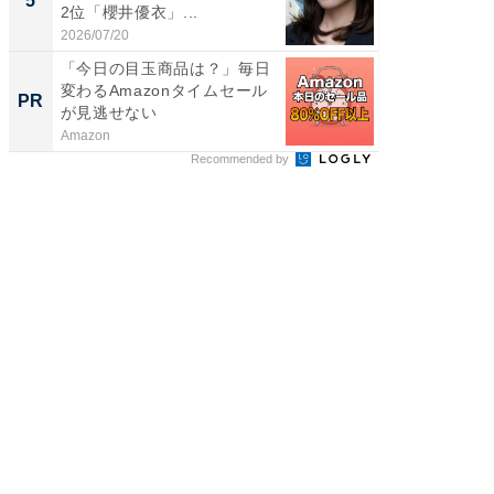
5
5
2位「櫻井優衣」...
ンキング
2026/07/20
2026/08/0
「今日の目玉商品は？」毎日
「え、
変わるAmazonタイムセール
の？」8
PR
PR
が見逃せない
場！Ama
Amazon
Amazon
Recommended by