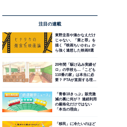
注目の連載
東野圭吾や湊かなえだけ
じゃない、「業と罪」を
描く『映画ちいかわ』か
ら強く連想した映画8選
20年間「駆け込み実績ゼ
ロ」の学校も…「こども
110番の家」は本当に必
要？ PTAが直面する理想
と現実
「青春18きっぷ」販売激
減の裏に何が？ 連続利用
の厳格化だけではない
「本当の理由」
「移民」に冷たいのはど