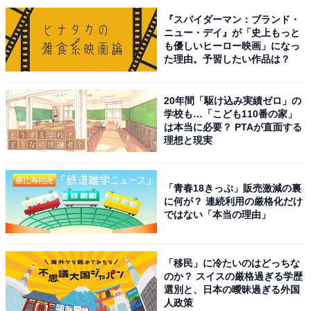
『スパイダーマン：ブランド・
ニュー・デイ』が「史上もっと
も優しいヒーロー映画」になっ
た理由。予習したい作品は？
20年間「駆け込み実績ゼロ」の
学校も…「こども110番の家」
こちらもおすすめ
は本当に必要？ PTAが直面する
出身と聞いてすごいと思う「宮崎県の公立進学
理想と現実
校」ランキング！ 同率2位「延岡高等学校」
「宮崎大宮高等学校」、では1位は？
「青春18きっぷ」販売激減の裏
に何が？ 連続利用の厳格化だけ
ではない「本当の理由」
「移民」に冷たいのはどっちな
のか？ スイスの厳格過ぎる学歴
選別と、日本の曖昧過ぎる外国
1
2
人政策