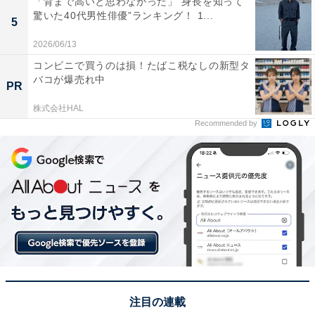
「背まで高いと思わなかった」“身長を知って
この記事の筆者：くま なかこ プロフィール
驚いた40代男性俳優”ランキング！ 1...
5
編集プロダクション出身のフリーランスエディター。編
2026/06/13
集・執筆・校閲・SNS運用担当として月間120本以上の
コンビニで買うのは損！たばこ税なしの新型タ
コンテンツ制作に携わっています。得意なジャンルはラ
バコが爆売れ中
PR
イフスタイル・金融・育児・エンタメ関連。
株式会社HAL
Recommended by
4位までの全ランキング結果を見
次ページ
る
注目の連載