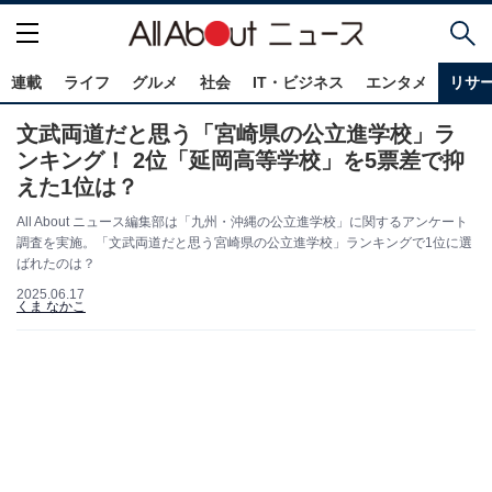
連載
ライフ
グルメ
社会
IT・ビジネス
エンタメ
リサ
文武両道だと思う「宮崎県の公立進学校」ラ
ンキング！ 2位「延岡高等学校」を5票差で抑
えた1位は？
All About ニュース編集部は「九州・沖縄の公立進学校」に関するアンケート
調査を実施。「文武両道だと思う宮崎県の公立進学校」ランキングで1位に選
ばれたのは？
2025.06.17
くま なかこ