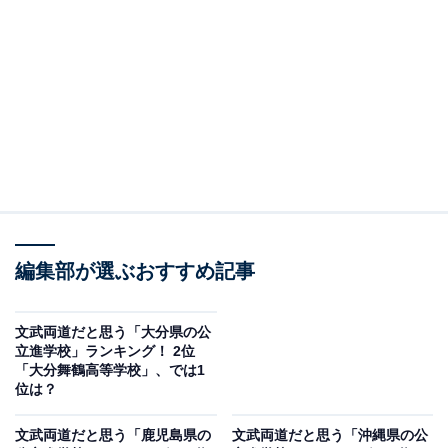
2位：延岡高等学校／40票
2位にランクインしたのは、延岡高等学校です。2025年
より制服がリニューアルされ、中間服も導入されまし
た。
運動部61％、文化部29％と90％の部活加入率を記録し、
文武両道を体現。芸術鑑賞会や百人一首大会、校外フィ
ールドワーク、病院研修など、行事や課外活動も充実し
ています。
編集部が選ぶおすすめ記事
回答者からは「入学すると部活動に入る生徒が大半で特
文武両道だと思う「大分県の公
立進学校」ランキング！ 2位
に陸上部の活躍が有名」（50代回答しない／大阪府）、
「大分舞鶴高等学校」、では1
「サッカーが強いイメージだから」（30代男性／群馬
位は？
県）、「部活動でも高い功績をのこしながらも、学力も
文武両道だと思う「鹿児島県の
文武両道だと思う「沖縄県の公
高いから」（20代女性／長崎県）といったコメントが寄