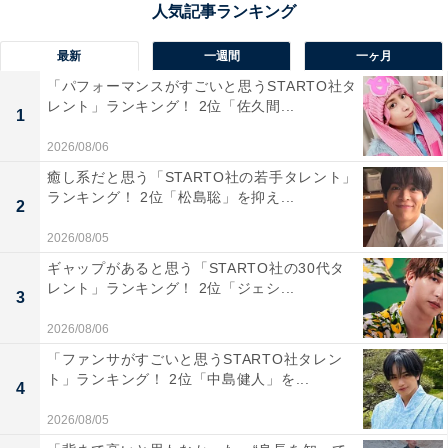
年創立、普通科と理数科を有する県内随一の名門校。
最新
一週間
一ヶ月
運動部・文化部ともに強豪がそろっており、体操部や化
「パフォーマンスがすごいと思うSTARTO社タ
学部、囲碁部などが全国大会に出場。また、英検2級取
レント」ランキング！ 2位「佐久間...
1
得者は300名超、準1級も50名以上在籍し、学力面でも高
2026/08/06
い水準を誇っています。
癒し系だと思う「STARTO社の若手タレント」
ランキング！ 2位「松島聡」を抑え...
2
回答コメントでは「宮崎はほぼ私立のイメージがある
2026/08/05
が、中でも頑張っている印象があるため」（30代女性／
ギャップがあると思う「STARTO社の30代タ
大分県）、「理数科はSSH（スーパーサイエンスハイス
レント」ランキング！ 2位「ジェシ...
3
クール）指定校」（40代男性／大阪府）、「ジョニー黒
木の出身高だから」（30代男性／福岡県）などの声が集
2026/08/06
まりました。
「ファンサがすごいと思うSTARTO社タレン
ト」ランキング！ 2位「中島健人」を...
4
※回答コメントは原文ママです
2026/08/05