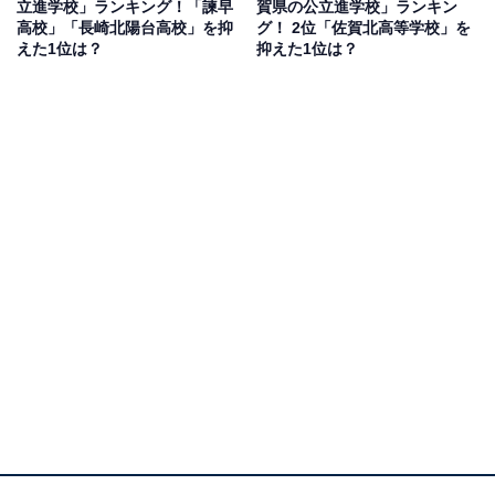
立進学校」ランキング！「諫早
賀県の公立進学校」ランキン
コメントが寄せられています。
高校」「長崎北陽台高校」を抑
グ！ 2位「佐賀北高等学校」を
えた1位は？
抑えた1位は？
1位：熊本高等学校／64票
1位にランクインしたのは、熊本高等学校です。創立125