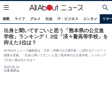
連載
ライフ
グルメ
社会
IT・ビジネス
エンタメ
リサ
出身と聞いてすごいと思う「熊本県の公立進
学校」ランキング！ 2位「済々黌高等学校」を
抑えた1位は？
All About ニュース編集部は「九州・沖縄の公立進学校」に関するアンケート
調査を実施。「出身と聞いてすごいと思う熊本県の公立進学校」ランキング
で1位に選ばれたのは？
2025.06.14
くま なかこ