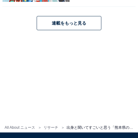
1
2
連載をもっと見る
All About ニュース
リサーチ
出身と聞いてすごいと思う「熊本県の公立進学校」ランキング！ 2位「済々黌高等学校」を抑えた1位は？