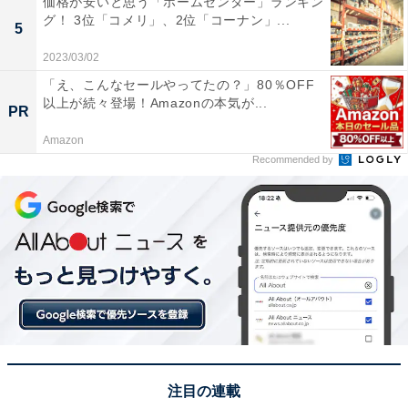
価格が安いと思う「ホームセンター」ランキン
グ！ 3位「コメリ」、2位「コーナン」...
5
この記事の筆者：くま なかこ プロフィール
2023/03/02
編集プロダクション出身のフリーランスエディター。編
「え、こんなセールやってたの？」80％OFF
集・執筆・校閲・SNS運用担当として月間120本以上の
以上が続々登場！Amazonの本気が...
PR
コンテンツ制作に携わっています。得意なジャンルはラ
Amazon
イフスタイル・金融・育児・エンタメ関連。
Recommended by
5位までの全ランキング結果を見
次ページ
る
注目の連載