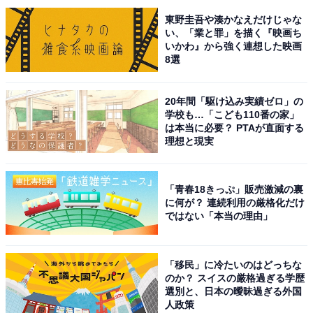
東野圭吾や湊かなえだけじゃな
い、「業と罪」を描く『映画ち
いかわ』から強く連想した映画
8選
20年間「駆け込み実績ゼロ」の
学校も…「こども110番の家」
は本当に必要？ PTAが直面する
こちらもおすすめ
理想と現実
文武両道だと思う「熊本県の公立進学校」ラン
キング！ 3位「熊本北高等学校」を抑えた上位2
校は？
「青春18きっぷ」販売激減の裏
に何が？ 連続利用の厳格化だけ
ではない「本当の理由」
「移民」に冷たいのはどっちな
のか？ スイスの厳格過ぎる学歴
選別と、日本の曖昧過ぎる外国
人政策