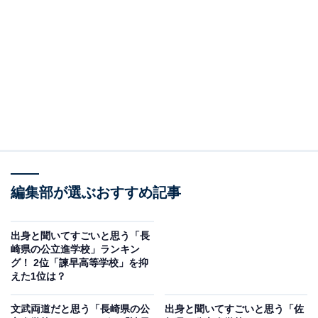
2位：済々黌高等学校／35票
2位にランクインしたのは、済々黌高等学校です。ほと
んどの生徒が予備校や塾に通っていないにもかかわら
ず、国公立合格者数全国1位を記録した県内随一の名門
校。
6万3000冊の蔵書数を誇る図書館や、赤本のそろった進
路指導室など、充実の学習環境も魅力。特別教室棟には
化学室や生物室、物理室などが完備され、多彩な実験系
編集部が選ぶおすすめ記事
の授業が展開されています。
出身と聞いてすごいと思う「長
崎県の公立進学校」ランキン
回答者からは「意志の強い人が多い印象」（30代女性／
グ！ 2位「諫早高等学校」を抑
神奈川県）、「質の良い授業が受けられそうだから」
えた1位は？
（30代男性／北海道）、「済々黌は学力レベルがすごい
文武両道だと思う「長崎県の公
出身と聞いてすごいと思う「佐
と聞いたことあるから」（40代女性／長崎県）といった