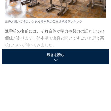
出身と聞いてすごいと思う熊本県の公立進学校ランキング
進学校の名前には、それ自体が学力や努力の証としての
価値があります。熊本県で出身と聞いてすごいと思う高
校について聞いてみました。
続きを読む
All About ニュース編集部は3月6日～4月21日の期間、全
国10～60代の男女115人を対象に「九州・沖縄の公立進
学校」に関するアンケート調査を実施しました。今回は
その中から「出身と聞いてすごいと思う熊本県の公立進
学校」ランキングを紹介します！
＞5位までの全ランキング結果